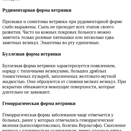
Рудиментарная форма ветрянки
Признаки и симптомы ветрянки при рудиментарной форме
слабо выражены. Сыпь не проходит всех этапов своего
развития. Часто на кожных покровах больного можно
заметить только розовые пятнышки или несколько едва
заметных везикул. Энантемы во рту единичные.
Буллезная форма ветрянки
Буллезная форма ветрянки характеризуется появлением,
наряду с типичными везикулами, больших дряблых
тонкостенных пузырей, заполненных желтовато-мутной
жидкостью. Они образуются от слияния мелких везикул. При
вскрытии обнажаются мокнущие поверхности, которые
длительно не заживают.
Геморрагическая форма ветрянки
Геморрагическая форма заболевания чаще отмечается у
больных, ранее у которых отмечались геморрагические
явления (капилляротоксикоз, болезнь Верльгофа). Скопление
везикул с кровянистым содержимым, темно-красные пятна,