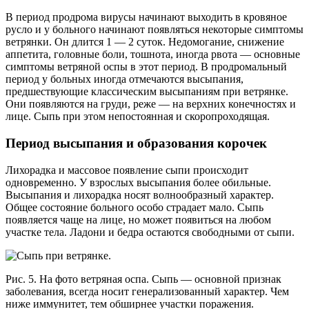
В период продрома вирусы начинают выходить в кровяное
русло и у больного начинают появляться некоторые симптомы
ветрянки. Он длится 1 — 2 суток. Недомогание, снижение
аппетита, головные боли, тошнота, иногда рвота — основные
симптомы ветряной оспы в этот период. В продромальный
период у больных иногда отмечаются высыпания,
предшествующие классическим высыпаниям при ветрянке.
Они появляются на груди, реже — на верхних конечностях и
лице. Сыпь при этом непостоянная и скоропроходящая.
Период высыпания и образования корочек
Лихорадка и массовое появление сыпи происходит
одновременно. У взрослых высыпания более обильные.
Высыпания и лихорадка носят волнообразный характер.
Общее состояние больного особо страдает мало. Сыпь
появляется чаще на лице, но может появиться на любом
участке тела. Ладони и бедра остаются свободными от сыпи.
Рис. 5. На фото ветряная оспа. Сыпь — основной признак
заболевания, всегда носит генерализованный характер. Чем
ниже иммунитет, тем обширнее участки поражения.