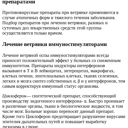
препаратами
Противовирусные препараты при ветрянке применяются в
случае атипичных форм и тяжелого течения заболевания.
Подбор препаратов при лечении ветрянки, разовых и
суточных доз лекарственных средств этой группы
осуществляется только врачом.
Лечение ветрянки иммуностимуляторами
Лечение ветряной оспы иммуностимуляторами всегда
приносит положительный эффект у больных со сниженным
иммунитетом. Препараты индукторы интерферонов
вызывают в Т и В лейкоцитах, энтероцитах, макрофагах,
клетках печени, эпителиальных клетках, тканях селезенки,
легких и мозга синтез собственных α, β и γ интерферонов, тем
самым корректируя иммунный статус организма.
Циклоферон
— синтетический препарат, способствующий
производству эндогенного интерферона- α. Быстро проникает
в различные органы, ткани и биологические жидкости, в том
числе мозг. Больные хорошо переносят данный препарат.
Кроме того Циклоферон предотвращает разрушение вирусами
эпителия дыхательных путей и повышает выработку
лизоцима в слюне.