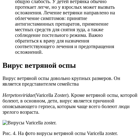
общую слабость. У детей ветрянка обычно
протекает легче, но у взрослых может вызвать
осложнения. Лечение ветрянки направлено на
облегчение симптомов: принятие
антигистаминных препаратов, применение
местных средств для снятия зуда, а также
соблюдение постельного режима. Важно
обратиться к врачу для назначения
соответствующего лечения и предотвращения
осложнений.
Вирус ветряной оспы
Вирус ветряной оспы довольно крупных размеров. Он
является представителем семейства
Herpetosviridae
(Varicella Zoster). Кроме ветряной оспы, которой
болеют, в основном, дети, вирус является причиной
опоясывающего герпеса, которым чаще всего болеют люди
зрелого возраста.
Рис. 4. На фото вирусы ветряной оспы Varicella zoster.