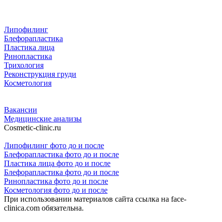
Липофилинг
Блефорапластика
Пластика лица
Ринопластика
Трихология
Реконструкция груди
Косметология
Вакансии
Медицинские анализы
Cosmetic-clinic.ru
Липофилинг фото до и после
Блефорапластика фото до и после
Пластика лица фото до и после
Блефорапластика фото до и после
Ринопластика фото до и после
Косметология фото до и после
При использовании материалов сайта ссылка на face-
clinica.com обязательна.