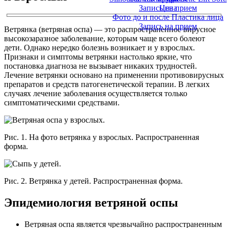
Запись на прием
Цена
Фото до и после Пластика лица
Запись на прием
Ветрянка (ветряная оспа) — это распространенное вирусное
высокозаразное заболевание, которым чаще всего болеют
дети. Однако нередко болезнь возникает и у взрослых.
Признаки и симптомы ветрянки настолько яркие, что
постановка диагноза не вызывает никаких трудностей.
Лечение ветрянки основано на применении противовирусных
препаратов и средств патогенетической терапии. В легких
случаях лечение заболевания осуществляется только
симптоматическими средствами.
Рис. 1. На фото ветрянка у взрослых. Распространенная
форма.
Рис. 2. Ветрянка у детей. Распространенная форма.
Эпидемиология ветряной оспы
Ветряная оспа является чрезвычайно распространенным