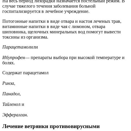
На весь период лихорадки назначается постельный режим. В
случае тяжелого течения заболевания больной
госпитализируется в лечебное учреждение.
Потогонные напитки в виде отвара и настоя леченых трав,
витаминные напитки в виде чая с лимоном, отвара
шиповника, щелочных минеральных вод помогут вывести
токсины из организма.
Парацетамол
или
Ибупрофен
— препараты выбора при высокой температуре и
болях.
Содержат парацетамол
Ринза
,
Панадол
,
Тайлено
л и
Эффералган
.
Лечение ветрянки противовирусными