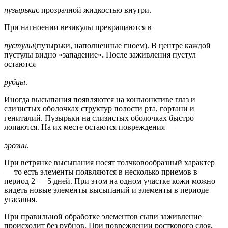
пузырьки
с прозрачной жидкостью внутри.
При нагноении везикулы превращаются в
пустулы
(пузырьки, наполненные гноем). В центре каждой
пустулы видно «западение». После заживления пустул
остаются
рубцы
.
Иногда высыпания появляются на конъюнктиве глаз и
слизистых оболочках структур полости рта, гортани и
гениталий. Пузырьки на слизистых оболочках быстро
лопаются. На их месте остаются повреждения —
эрозии
.
При ветрянке высыпания носят толчковообразный характер
— то есть элементы появляются в несколько приемов в
период 2 — 5 дней. При этом на одном участке кожи можно
видеть новые элементы высыпаний и элементы в периоде
угасания.
При правильной обработке элементов сыпи заживление
происходит без рубцов. При повреждении росткового слоя,