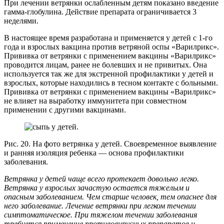
При лечении ветрянки ослабленным детям показано введение
гамма-глобулина. Действие препарата ограничивается 3
неделями.
В настоящее время разработана и применяется у детей с 1-го
года и взрослых вакцина против ветряной оспы «Варилрикс».
Прививка от ветрянки с применением вакцины «Варилрикс»
проводится лицам, ранее не болевших и не привитых. Она
используется так же для экстренной профилактики у детей и
взрослых, которые находились в тесном контакте с больными.
Прививка от ветрянки с применением вакцины «Варилрикс»
не влияет на выработку иммунитета при совместном
применении с другими вакцинами.
Рис. 20. На фото ветрянка у детей. Своевременное выявление
и ранняя изоляция ребенка — основа профилактики
заболевания.
Ветрянка у детей чаще всего протекает довольно легко.
Ветрянка у взрослых зачастую остается тяжелым и
опасным заболеванием. Чем старше человек, тем опаснее для
него заболевание. Лечение ветрянки при легком течении
симптоматическое. При тяжелом течении заболевания
требуется применение противовирусных препаратов и