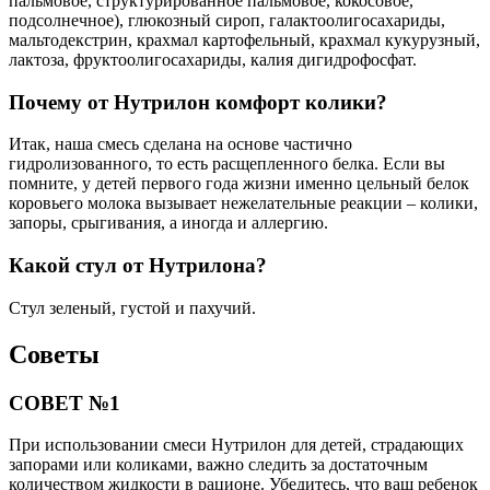
пальмовое, структурированное пальмовое, кокосовое,
подсолнечное), глюкозный сироп, галактоолигосахариды,
мальтодекстрин, крахмал картофельный, крахмал кукурузный,
лактоза, фруктоолигосахариды, калия дигидрофосфат.
Почему от Нутрилон комфорт колики?
Итак, наша смесь сделана на основе частично
гидролизованного, то есть расщепленного белка. Если вы
помните, у детей первого года жизни именно цельный белок
коровьего молока вызывает нежелательные реакции – колики,
запоры, срыгивания, а иногда и аллергию.
Какой стул от Нутрилона?
Стул зеленый, густой и пахучий.
Советы
СОВЕТ №1
При использовании смеси Нутрилон для детей, страдающих
запорами или коликами, важно следить за достаточным
количеством жидкости в рационе. Убедитесь, что ваш ребенок