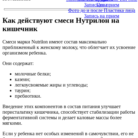
Запись на прием
Цена
Фото до и после Пластика лица
Запись на прием
Как действуют смеси Нутрилон на
кишечник
Смеси марки Nutrilon имеют состав максимально
приближенный к женскому молоку, что облегчает их усвоение
организмом ребенка.
Они содержат:
молочные белки;
казеин;
легкоусвояемые жиры и углеводы;
таурин;
пребиотики.
Введение этих компонентов в состав питания улучшает
перистальтику кишечника, способствует стабилизации работы
ферментативной системы и делает каловые массы более
мягкими.
Если у ребенка нет особых изменений в самочувствии, его не