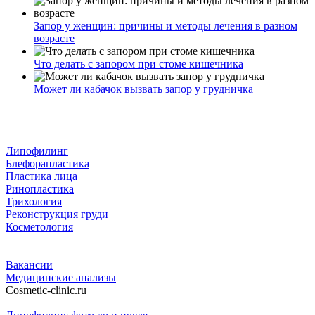
Запор у женщин: причины и методы лечения в разном
возрасте
Что делать с запором при стоме кишечника
Может ли кабачок вызвать запор у грудничка
Липофилинг
Блефорапластика
Пластика лица
Ринопластика
Трихология
Реконструкция груди
Косметология
Вакансии
Медицинские анализы
Cosmetic-clinic.ru