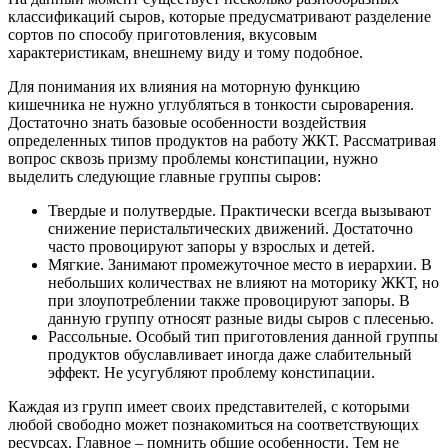
классификаций сыров, которые предусматривают разделение
сортов по способу приготовления, вкусовым
характеристикам, внешнему виду и тому подобное.
Для понимания их влияния на моторную функцию
кишечника не нужно углубляться в тонкости сыроварения.
Достаточно знать базовые особенности воздействия
определенных типов продуктов на работу ЖКТ. Рассматривая
вопрос сквозь призму проблемы констипации, нужно
выделить следующие главные группы сыров:
Твердые и полутвердые. Практически всегда вызывают
снижение перистальтических движений. Достаточно
часто провоцируют запоры у взрослых и детей.
Мягкие. Занимают промежуточное место в иерархии. В
небольших количествах не влияют на моторику ЖКТ, но
при злоупотреблении также провоцируют запоры. В
данную группу относят разные виды сыров с плесенью.
Рассольные. Особый тип приготовления данной группы
продуктов обуславливает иногда даже слабительный
эффект. Не усугубляют проблему констипации.
Каждая из групп имеет своих представителей, с которыми
любой свободно может познакомиться на соответствующих
ресурсах. Главное – помнить общие особенности. Тем не