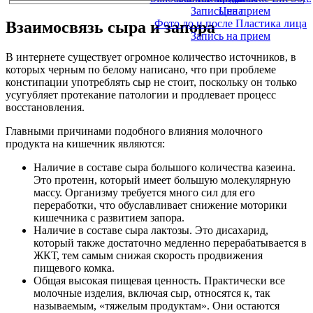
Запись на прием
Цена
Фото до и после Пластика лица
Взаимосвязь сыра и запора
Запись на прием
В интернете существует огромное количество источников, в
которых черным по белому написано, что при проблеме
констипации употреблять сыр не стоит, поскольку он только
усугубляет протекание патологии и продлевает процесс
восстановления.
Главными причинами подобного влияния молочного
продукта на кишечник являются:
Наличие в составе сыра большого количества казеина.
Это протеин, который имеет большую молекулярную
массу. Организму требуется много сил для его
переработки, что обуславливает снижение моторики
кишечника с развитием запора.
Наличие в составе сыра лактозы. Это дисахарид,
который также достаточно медленно перерабатывается в
ЖКТ, тем самым снижая скорость продвижения
пищевого комка.
Общая высокая пищевая ценность. Практически все
молочные изделия, включая сыр, относятся к, так
называемым, «тяжелым продуктам». Они остаются