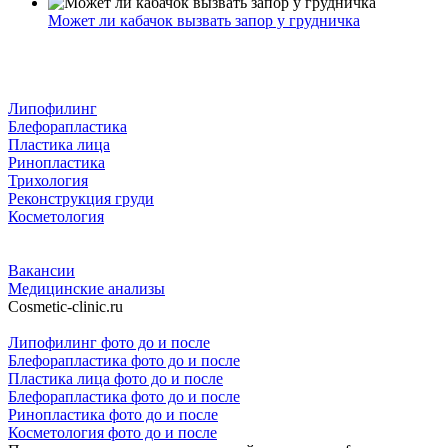
Может ли кабачок вызвать запор у грудничка
Липофилинг
Блефорапластика
Пластика лица
Ринопластика
Трихология
Реконструкция груди
Косметология
Вакансии
Медицинские анализы
Cosmetic-clinic.ru
Липофилинг фото до и после
Блефорапластика фото до и после
Пластика лица фото до и после
Блефорапластика фото до и после
Ринопластика фото до и после
Косметология фото до и после