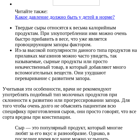
Читайте также:
Какое давление должно быть у детей в норме?
Твердые сыры относятся к весьма калорийным
продуктам. При злоупотреблении ими можно очень
быстро прибавить в весе, что уже является
провоцирующим запоры фактором.
Из-за высокой популярности данного типа продуктов на
прилавках магазинов можно часто увидеть, так
называемые, сырные продукты или просто
некачественный товар, в который добавляют много
вспомогательных веществ. Они ухудшают
переваривание с развитием запора.
Учитывая эти особенности, врачи не рекомендуют
употреблять подобный тип молочных продуктов при
склонности к развитию или прогрессировании запора. Для
того чтобы очень долго не объяснять пациентам всю
специфику приготовления сыров, они просто говорят, что все
сорта вредны при констипации.
Сыр — это популярный продукт, который многие
любят за его вкус и разнообразие. Однако, в
последнее время все чаще можно услышать