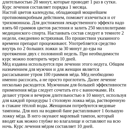
длительностью 20 минут, которые проводят 1 раз в сутки.
Курс лечения составляет порядка 1 месяца.
Настой цветов календулы, обладающий мощнейшем
противомикробным действием, поможет излечиться и от
трихомониаза. Для достижения лекарственного эффекта надо
взять 60 граммов цветов растения и залить 250 миллилитрами
медицинского спирта. Настаивать состав следует в темноте 2
недели, ежедневно встряхивая. По прошествии указанного
времени препарат процеживают. Употребляется средство
внутрь по 2 больших ложки за 30 минут до еды на
протяжении двух с половиной недель. При необходимости
курс можно повторить через 10 дней.
Мёд издавна используется при лечении этого недуга. Общим
назначением для мужчин и для женщин является
рассасывание утром 100 граммов мёда. Мёд необходимо
именно рассосать, а не просто проглотить. Далее лечение
несколько расходится. Мужчинам для большей эффективности
применения мёда следует сочетать его с ванночками. Их
делают утром и вечером длительностью в 10 минут, используя
для каждой процедуры 1 столовую ложка мёда, растворенную
в стакане тёплой воды. Женщинам потребуются медовые
тампоны. Для них на водяной бане растапливают 1 большую
ложку мёда. В него окунают марлевый тампон, который
вводят как можно глубже во влагалище и оставляют на всю
ночь. Курс лечения мёдом составляет 10 дней.