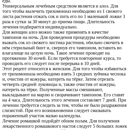
еды.
Универсальным лечебным средством является и алоэ. Для
того чтобы вылечить трихомониаз необходимо из 1 свежего
листа растения отжать сок и пить его по 1 маленькой ложке 3
раза в сутки за 30 минут до приема пищи. Длительность
лечения подбирается индивидуально.
Для женщин алоэ можно также применять в качестве
тампонов на ночь. Для проведения процедуры необходимо
выжать сок из свежего листика растения, обильно смочить в
нём стерильный бинт и, свернув его тампоном, вставить во
влагалище на целую ночь. Такое лечение проводят на
протяжении 30 ночей. Если требуется повторение курса, то
проводить его следует после перерыва в 10 дней.
Этот рецепт относится к женским. Для того чтобы избавиться
от трихомониаза необходимо взять 3 средних зубчика чеснока
и, очистив от кожуры, натереть на тёрке. Затем отрезать
четверть средней луковицы и, также очистив от кожуры,
натереть на тёрке. Полученные массы смешивают,
выкладывают на марлю и сворачивают тампоном. Его ставят
на 4 часа. Длительность этого лечения составляет 7 дней. При
лечении требуется следить за тем, чтобы не было раздражения
слизистой. При его возникновении следует смазывать
пораженный участок мазью календулы.
Лечение ромашкой подойдёт обоим полам. Для получения
лекарственного ромашкового настоя следует 5 больших ложек