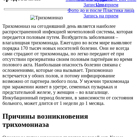
Запись на прием
Цена
Фото до и после Пластика лица
Запись на прием
Трихомониаз на сегодняшний день является наиболее
распространенной инфекцией мочеполовой системы, которая
передается половым путем. Возбудитель заболевания –
влагалищная трихомонада. Ежегодно во всем мире выявляют
порядка 170 тысяч новых носителей болезни. Они не всегда
сами страдают от трихомонады, но легко передают её при
отсутствии презерватива своим половым партнёрам во время
полового акта. Наибольшая опасность болезни связана с
осложнениями, которые она вызывает. Трихомониаз
встречается у обоих полов, и потому инфицирование
возможно от партнера любого пола. У мужчин трихомонада
при заражении живет в уретре, семенных пузырьках и
предстательной железе, у женщин – во влагалище.
Инкубационный период болезни, в зависимости от состояния
больного, может длится от 1 недели до 1 месяца.
Причины возникновения
трихомониаза