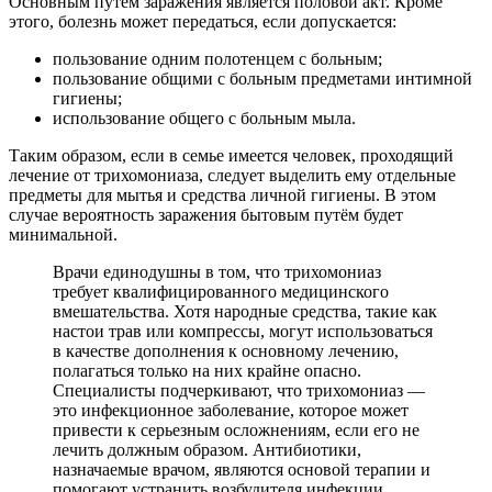
Основным путем заражения является половой акт. Кроме
этого, болезнь может передаться, если допускается:
пользование одним полотенцем с больным;
пользование общими с больным предметами интимной
гигиены;
использование общего с больным мыла.
Таким образом, если в семье имеется человек, проходящий
лечение от трихомониаза, следует выделить ему отдельные
предметы для мытья и средства личной гигиены. В этом
случае вероятность заражения бытовым путём будет
минимальной.
Врачи единодушны в том, что трихомониаз
требует квалифицированного медицинского
вмешательства. Хотя народные средства, такие как
настои трав или компрессы, могут использоваться
в качестве дополнения к основному лечению,
полагаться только на них крайне опасно.
Специалисты подчеркивают, что трихомониаз —
это инфекционное заболевание, которое может
привести к серьезным осложнениям, если его не
лечить должным образом. Антибиотики,
назначаемые врачом, являются основой терапии и
помогают устранить возбудителя инфекции.