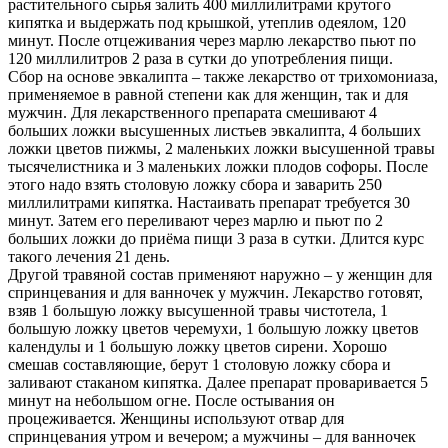
растительного сырья залить 400 миллилитрами крутого
кипятка и выдержать под крышкой, утеплив одеялом, 120
минут. После отцеживания через марлю лекарство пьют по
120 миллилитров 2 раза в сутки до употребления пищи.
Сбор на основе эвкалипта – также лекарство от трихомониаза,
применяемое в равной степени как для женщин, так и для
мужчин. Для лекарственного препарата смешивают 4
больших ложки высушенных листьев эвкалипта, 4 больших
ложки цветов пижмы, 2 маленьких ложки высушенной травы
тысячелистника и 3 маленьких ложки плодов софоры. После
этого надо взять столовую ложку сбора и заварить 250
миллилитрами кипятка. Настаивать препарат требуется 30
минут. Затем его переливают через марлю и пьют по 2
больших ложки до приёма пищи 3 раза в сутки. Длится курс
такого лечения 21 день.
Другой травяной состав применяют наружно – у женщин для
спринцевания и для ванночек у мужчин. Лекарство готовят,
взяв 1 большую ложку высушенной травы чистотела, 1
большую ложку цветов черемухи, 1 большую ложку цветов
календулы и 1 большую ложку цветов сирени. Хорошо
смешав составляющие, берут 1 столовую ложку сбора и
заливают стаканом кипятка. Далее препарат проваривается 5
минут на небольшом огне. После остывания он
процеживается. Женщины используют отвар для
спринцевания утром и вечером; а мужчины – для ванночек