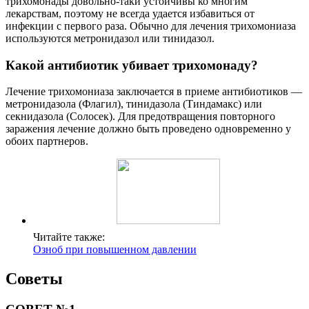
трихомонады довольно-таки устойчивы ко многим
лекарствам, поэтому не всегда удается избавиться от
инфекции с первого раза. Обычно для лечения трихомониаза
используются метронидазол или тинидазол.
Какой антибиотик убивает трихомонаду?
Лечение трихомониаза заключается в приеме антибиотиков —
метронидазола (Флагил), тинидазола (Тиндамакс) или
секнидазола (Солосек). Для предотвращения повторного
заражения лечение должно быть проведено одновременно у
обоих партнеров.
Читайте также:
Озноб при повышенном давлении
Советы