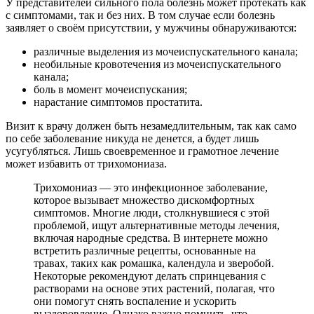
У представителей сильного пола болезнь может протекать как
с симптомами, так и без них. В том случае если болезнь
заявляет о своём присутствии, у мужчины обнаруживаются:
различные выделения из мочеиспускательного канала;
необильные кровотечения из мочеиспускательного
канала;
боль в момент мочеиспускания;
нарастание симптомов простатита.
Визит к врачу должен быть незамедлительным, так как само
по себе заболевание никуда не денется, а будет лишь
усугубляться. Лишь своевременное и грамотное лечение
может избавить от трихомониаза.
Трихомониаз — это инфекционное заболевание,
которое вызывает множество дискомфортных
симптомов. Многие люди, столкнувшиеся с этой
проблемой, ищут альтернативные методы лечения,
включая народные средства. В интернете можно
встретить различные рецепты, основанные на
травах, таких как ромашка, календула и зверобой.
Некоторые рекомендуют делать спринцевания с
растворами на основе этих растений, полагая, что
они помогут снять воспаление и ускорить
выздоровление. Однако важно помнить, что