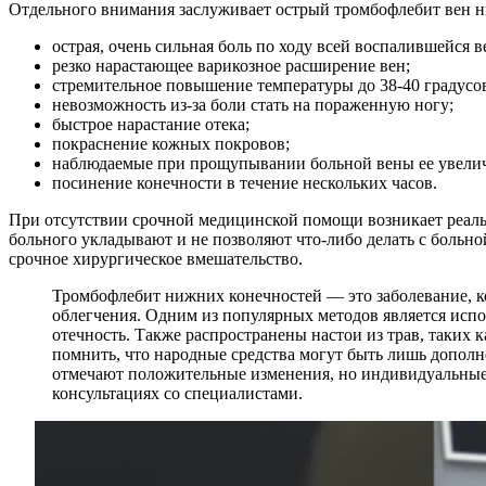
Отдельного внимания заслуживает острый тромбофлебит вен ни
острая, очень сильная боль по ходу всей воспалившейся в
резко нарастающее варикозное расширение вен;
стремительное повышение температуры до 38-40 градусо
невозможность из-за боли стать на пораженную ногу;
быстрое нарастание отека;
покраснение кожных покровов;
наблюдаемые при прощупывании больной вены ее увеличе
посинение конечности в течение нескольких часов.
При отсутствии срочной медицинской помощи возникает реальн
больного укладывают и не позволяют что-либо делать с больно
срочное хирургическое вмешательство.
Тромбофлебит нижних конечностей — это заболевание, к
облегчения. Одним из популярных методов является испо
отечность. Также распространены настои из трав, таких
помнить, что народные средства могут быть лишь дополн
отмечают положительные изменения, но индивидуальные 
консультациях со специалистами.