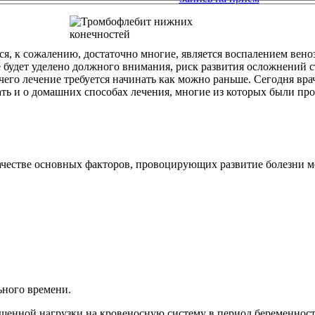
я, к сожалению, достаточно многие, является воспалением вен
не будет уделено должного внимания, риск развития осложнений
 чего лечение требуется начинать как можно раньше. Сегодня в
ать и о домашних способах лечения, многие из которых были пр
честве основных факторов, провоцирующих развитие болезни м
ьного времени.
енной нагрузки на кровеносную систему в период беременност