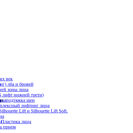
их век
а
г) лба и бровей
ней зоны лица
 лифт нижней трети)
а
ди
ика
 – подтяжка шеи
мплексный лифтинг лица
ouette Lift и Silhouette Lift Soft.
на
и
 Пластика лица
а прием