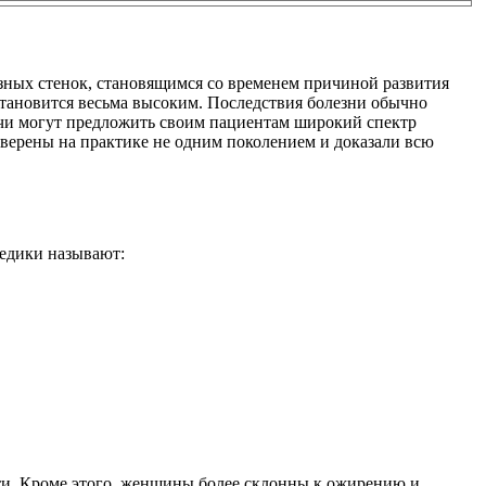
озных стенок, становящимся со временем причиной развития
 становится весьма высоким. Последствия болезни обычно
рачи могут предложить своим пациентам широкий спектр
оверены на практике не одним поколением и доказали всю
едики называют:
и. Кроме этого, женщины более склонны к ожирению и