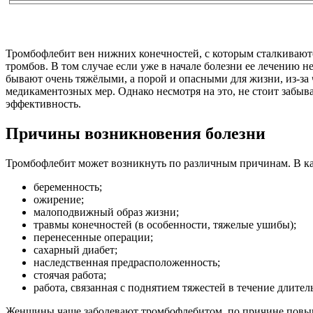
Тромбофлебит вен нижних конечностей, с которым сталкиваютс
тромбов. В том случае если уже в начале болезни ее лечению 
бывают очень тяжёлыми, а порой и опасными для жизни, из-за
медикаментозных мер. Однако несмотря на это, не стоит забыв
эффективность.
Причины возникновения болезни
Тромбофлебит может возникнуть по различным причинам. В ка
беременность;
ожирение;
малоподвижный образ жизни;
травмы конечностей (в особенности, тяжелые ушибы);
перенесенные операции;
сахарный диабет;
наследственная предрасположенность;
стоячая работа;
работа, связанная с поднятием тяжестей в течение длител
Женщины чаще заболевают тромбофлебитом, по причине повыш