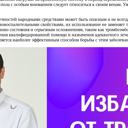
 пола с особым вниманием следует относиться к своим венам. У
ечностей народными средствами может быть опасным и не всегда
тивовоспалительными свойствами, их использование не заменя
ению состояния и серьезным осложнениям, таким как тромбоэмб
учения квалифицированной помощи и назначения адекватного ле
ляется наиболее эффективным способом борьбы с этим заболева