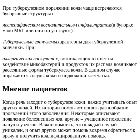
При туберкулезном поражении кожи чаще встречаются
бугорковые структуры с
неспецифическим воспалительным инфильтратом
(в бугорке
мало МБТ или они отсутствуют).
Туберкулезные гранулемы
характерны для туберкулезной
волчанки. При
аллергических васкулитах
, возникающих в ответ на
воздействие микобактерий и продуктов их распада возникают
рассеянные формы туберкулеза кожи. В данном случае
поражаются сосуды кожи и подкожной клетчатки.
Мнение пациентов
Когда речь заходит о туберкулезе кожи, важно учитывать опыт
других людей. Их истории помогают понять разнообразие
проявлений этого заболевания. Некоторые описывают
появление болезненных язв, другие – учащенное появление
папул и узелков. Важно помнить, что каждый случай
уникален, и опыт других может помочь вовремя обратиться к
врачу и получить квалифицированную помощь.