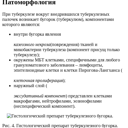
Патоморфология
При туберкулезе вокруг внедрившихся туберкулезных
палочек возникает бугорок (туберкулюм), компонентами
которого являются:
внутри бугорка явления
казеозного некроза
(повреждения) тканей и
микобактерии туберкулеза (компонент присущ только
туберкулезу);
окружены МБТ клетками, специфичными для любого
грануломатозного заболевания – лимфоциты,
эпителиоидные клетки и клетки Пирогова-Лангханса (
клеточная пролиферация
);
наружный слой (
экссудативный компонент
) представлен клетками
макрофагами, нейтрофилами, эозинофилами
(неспецифический компонент).
Рис. 4. Гистологический препарат туберкулезного бугорка.