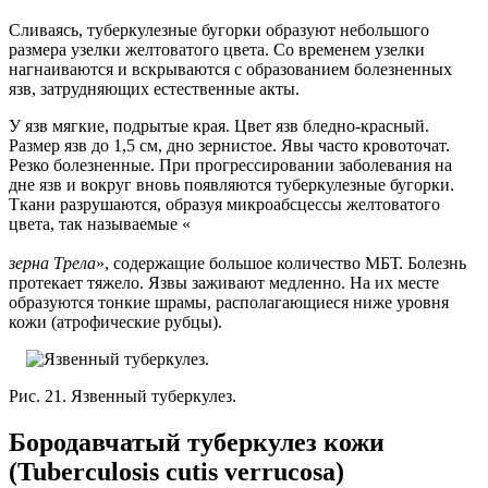
Сливаясь, туберкулезные бугорки образуют небольшого
размера узелки желтоватого цвета. Со временем узелки
нагнаиваются и вскрываются с образованием болезненных
язв, затрудняющих естественные акты.
У язв мягкие, подрытые края. Цвет язв бледно-красный.
Размер язв до 1,5 см, дно зернистое. Явы часто кровоточат.
Резко болезненные. При прогрессировании заболевания на
дне язв и вокруг вновь появляются туберкулезные бугорки.
Ткани разрушаются, образуя микроабсцессы желтоватого
цвета, так называемые «
зерна Трела
», содержащие большое количество МБТ. Болезнь
протекает тяжело. Язвы заживают медленно. На их месте
образуются тонкие шрамы, располагающиеся ниже уровня
кожи (атрофические рубцы).
Рис. 21. Язвенный туберкулез.
Бородавчатый туберкулез кожи
(Tuberculosis cutis verrucosa)