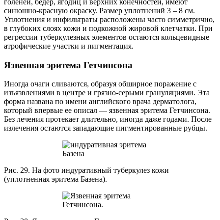
голеней, бедер, ягодиц и верхних конечностей, имеют
синюшно-красную окраску. Размер уплотнений 3 – 8 см.
Уплотнения и инфильтраты расположены часто симметрично,
в глубоких слоях кожи и подкожной жировой клетчатки. При
регрессии туберкулезных элементов остаются кольцевидные
атрофические участки и пигментация.
Язвенная эритема Гетчинсона
Иногда очаги сливаются, образуя обширное поражение с
изъязвлениями в центре и грязно-серыми грануляциями. Эта
форма названа по имени английского врача дерматолога,
который впервые ее описал — язвенная эритема Гетчинсона.
Без лечения протекает длительно, иногда даже годами. После
излечения остаются западающие пигментированные рубцы.
Рис. 29. На фото индуративный туберкулез кожи
(уплотненная эритема Базена).