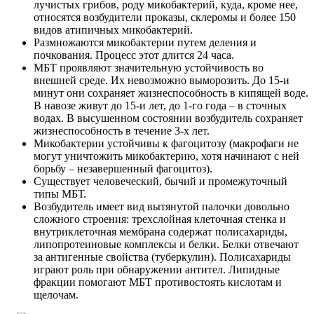
лучистых грибов, роду микобактерий, куда, кроме нее,
относятся возбудители проказы, склеромы и более 150
видов атипичных микобактерий.
Размножаются микобактерии путем деления и
почкования. Процесс этот длится 24 часа.
МБТ проявляют значительную устойчивость во
внешней среде. Их невозможно выморозить. До 15-и
минут они сохраняет жизнеспособность в кипящей воде.
В навозе живут до 15-и лет, до 1-го года – в сточных
водах. В высушенном состоянии возбудитель сохраняет
жизнеспособность в течение 3-х лет.
Микобактерии устойчивы к фагоцитозу (макрофаги не
могут уничтожить микобактерию, хотя начинают с ней
борьбу – незавершенный фагоцитоз).
Существует человеческий, бычий и промежуточный
типы МБТ.
Возбудитель имеет вид вытянутой палочки довольно
сложного строения: трехслойная клеточная стенка и
внутриклеточная мембрана содержат полисахариды,
липопротеиновые комплексы и белки. Белки отвечают
за антигенные свойства (туберкулин). Полисахариды
играют роль при обнаружении антител. Липидные
фракции помогают МБТ противостоять кислотам и
щелочам.