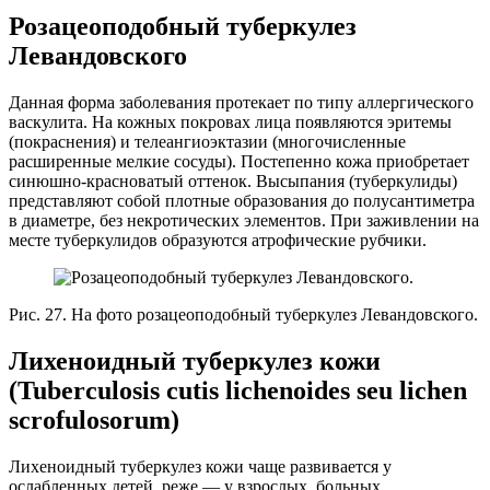
Розацеоподобный туберкулез
Левандовского
Данная форма заболевания протекает по типу аллергического
васкулита. На кожных покровах лица появляются эритемы
(покраснения) и телеангиоэктазии (многочисленные
расширенные мелкие сосуды). Постепенно кожа приобретает
синюшно-красноватый оттенок. Высыпания (туберкулиды)
представляют собой плотные образования до полусантиметра
в диаметре, без некротических элементов. При заживлении на
месте туберкулидов образуются атрофические рубчики.
Рис. 27. На фото розацеоподобный туберкулез Левандовского.
Лихеноидный туберкулез кожи
(Tuberculosis cutis lichenoides seu lichen
scrofulosorum)
Лихеноидный туберкулез кожи чаще развивается у
ослабленных детей, реже — у взрослых, больных