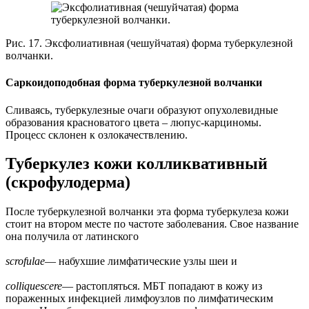
Рис. 17. Эксфолиативная (чешуйчатая) форма туберкулезной
волчанки.
Саркоидоподобная форма туберкулезной волчанки
Сливаясь, туберкулезные очаги образуют опухолевидные
образования красноватого цвета – люпус-карциномы.
Процесс склонен к озлокачествлению.
Туберкулез кожи колликвативный
(скрофулодерма)
После туберкулезной волчанки эта форма туберкулеза кожи
стоит на втором месте по частоте заболевания. Свое название
она получила от латинского
scrofulae
— набухшие лимфатические узлы шеи и
colliquescere
— растопляться. МБТ попадают в кожу из
пораженных инфекцией лимфоузлов по лимфатическим