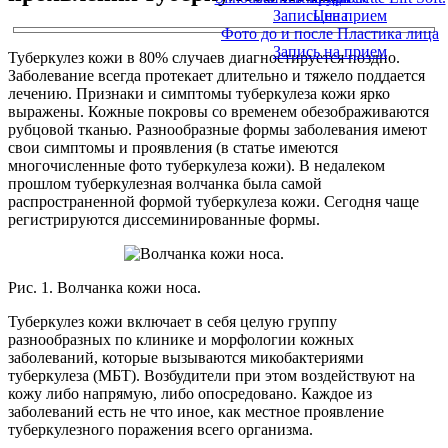
Запись на прием
Цена
Фото до и после Пластика лица
Запись на прием
Туберкулез кожи в 80% случаев диагностируется поздно.
Заболевание всегда протекает длительно и тяжело поддается
лечению. Признаки и симптомы туберкулеза кожи ярко
выражены. Кожные покровы со временем обезображиваются
рубцовой тканью. Разнообразные формы заболевания имеют
свои симптомы и проявления (в статье имеются
многочисленные фото туберкулеза кожи). В недалеком
прошлом туберкулезная волчанка была самой
распространенной формой туберкулеза кожи. Сегодня чаще
регистрируются диссеминированные формы.
Рис. 1. Волчанка кожи носа.
Туберкулез кожи включает в себя целую группу
разнообразных по клинике и морфологии кожных
заболеваний, которые вызываются микобактериями
туберкулеза (МБТ). Возбудители при этом воздействуют на
кожу либо напрямую, либо опосредовано. Каждое из
заболеваний есть не что иное, как местное проявление
туберкулезного поражения всего организма.