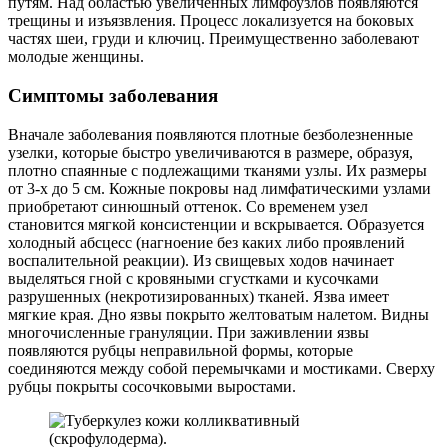
путям. Над областью увеличенных лимфоузлов появляются
трещины и изъязвления. Процесс локализуется на боковых
частях шеи, груди и ключиц. Преимущественно заболевают
молодые женщины.
Симптомы заболевания
Вначале заболевания появляются плотные безболезненные
узелки, которые быстро увеличиваются в размере, образуя,
плотно спаянные с подлежащими тканями узлы. Их размеры
от 3-х до 5 см. Кожные покровы над лимфатическими узлами
приобретают синюшный оттенок. Со временем узел
становится мягкой консистенции и вскрывается. Образуется
холодный абсцесс (нагноение без каких либо проявлений
воспалительной реакции). Из свищевых ходов начинает
выделяться гной с кровяными сгустками и кусочками
разрушенных (некротизированных) тканей. Язва имеет
мягкие края. Дно язвы покрыто желтоватым налетом. Видны
многочисленные грануляции. При заживлении язвы
появляются рубцы неправильной формы, которые
соединяются между собой перемычками и мостиками. Сверху
рубцы покрыты сосочковыми выростами.