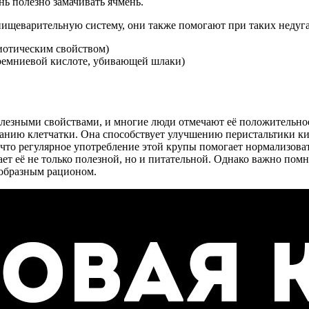
нь полезно замачивать ячмень.
щеварительную систему, они также помогают при таких недугах
иотическим свойством)
кремниевой кислоте, убивающей шлаки)
полезными свойствами, и многие люди отмечают её положительно
нию клетчатки. Она способствует улучшению перистальтики киш
 что регулярное употребление этой крупы помогает нормализова
ает её не только полезной, но и питательной. Однако важно пом
ообразным рационом.