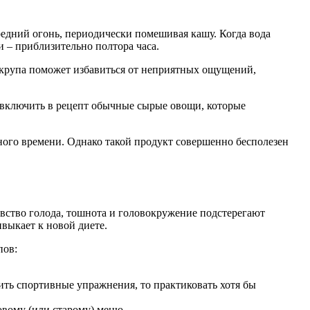
едний огонь, периодически помешивая кашу. Когда вода
и – приблизительно полтора часа.
я крупа поможет избавиться от неприятных ощущений,
е включить в рецепт обычные сырые овощи, которые
ного времени. Однако такой продукт совершенно бесполезен
вство голода, тошнота и головокружение подстерегают
выкает к новой диете.
пов:
ить спортивные упражнения, то практиковать хотя бы
овому (или старому) меню.