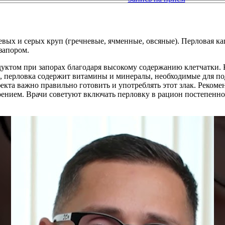
вых и серых круп (гречневые, ячменные, овсяные). Перловая каш
запором.
дуктом при запорах благодаря высокому содержанию клетчатки.
о, перловка содержит витамины и минералы, необходимые для п
кта важно правильно готовить и употреблять этот злак. Рекоме
нием. Врачи советуют включать перловку в рацион постепенно,