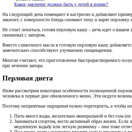
Какое давление должно быть у детей в норме?
На следующий день помещают в кастрюлю и добавляют примерно
закипит, с поверхности блюда снимают пену и варят перловку 
Не стоит лениться, готовя перловую кашу – речь идет о вашем
связанных с запором.
Вместо сливочного масла в готовую перловую кашу добавляетс
замечательно способствуют улучшению пищеварения.
Многие считают, что приготовление быстрорастворимого полуф
при лечении запора.
Перловая диета
Ниже рассмотрим некоторые особенности полноценной перловой
человека в первые дни обновленного меню. Эти недуги возника
Поэтому неприятные ощущения нужно перетерпеть, а чтобы не
Пить много воды, желательно минеральной и без газа (не
Заниматься спортом, вести активный образ жизни. Если 
медленную ходьбу или легкую разминку – они тоже отли
Под конец диеты аккуратно вводить новые продукты в ра