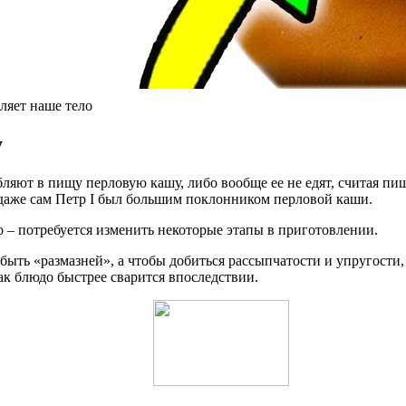
ляет наше тело
у
яют в пищу перловую кашу, либо вообще ее не едят, считая пище
о даже сам Петр I был большим поклонником перловой каши.
 – потребуется изменить некоторые этапы в приготовлении.
быть «размазней», а чтобы добиться рассыпчатости и упругости
так блюдо быстрее сварится впоследствии.