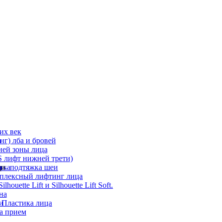
их век
а
г) лба и бровей
ней зоны лица
 лифт нижней трети)
а
ди
ика
 – подтяжка шеи
мплексный лифтинг лица
ouette Lift и Silhouette Lift Soft.
на
и
 Пластика лица
а прием