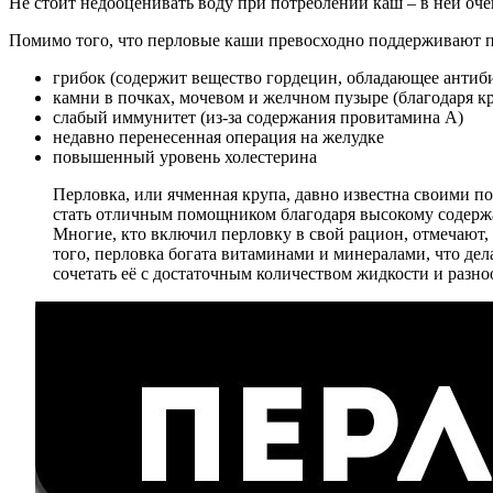
Не стоит недооценивать воду при потреблении каш – в ней оче
Помимо того, что перловые каши превосходно поддерживают пи
грибок (содержит вещество гордецин, обладающее антиб
камни в почках, мочевом и желчном пузыре (благодаря 
слабый иммунитет (из-за содержания провитамина А)
недавно перенесенная операция на желудке
повышенный уровень холестерина
Перловка, или ячменная крупа, давно известна своими 
стать отличным помощником благодаря высокому содержа
Многие, кто включил перловку в свой рацион, отмечают,
того, перловка богата витаминами и минералами, что дел
сочетать её с достаточным количеством жидкости и разн