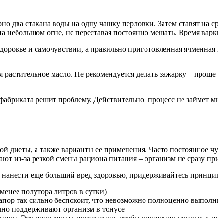
 два стакана воды на одну чашку перловки. Затем ставят на ср
на небольшом огне, не переставая постоянно мешать. Время варк
 здоровье и самочувствии, а правильно приготовленная ячменна
я растительное масло. Не рекомендуется делать зажарку – прощ
абриката решит проблему. Действительно, процесс не займет м
 диеты, а также варианты ее применения. Часто постоянное чу
ют из-за резкой смены рациона питания – организм не сразу при
 нанести еще больший вред здоровью, придерживайтесь принци
 менее полутора литров в сутки)
запор так сильно беспокоит, что невозможно полноценно выполн
чно поддерживают организм в тонусе
цион. Это надо делать постепенно, чтобы кишечник привык к н