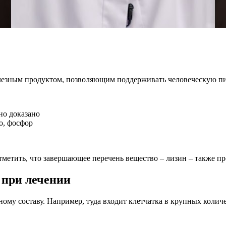
полезным продуктом, позволяющим поддерживать человеческую п
но доказано
зо, фосфор
тметить, что завершающее перечень вещество – лизин – также п
 при лечении
ому составу. Например, туда входит клетчатка в крупных колич