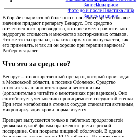
Запись на прием
Цена
Фото до и после Пластика лица
Запись на прием
В борьбе с варикозной болезнью в последнее время большое
значение придают препарату Венарус. Это средство
отечественного производства, которое имеет сравнительно
недорогую стоимость и множество восторженных отзывов.
Что же это за препарат, в каких формах он выпускается, как
его применять, и так ли он хорошо при терапии варикоза?
Разберемся далее.
Что это за средство?
Венарус – это лекарственный препарат, который производят
в Московской области, в поселке Оболенск. Средство
относится к ангиопротекторам и венотоникам
(дополнительно читайте о венотониках при варикозе). Оно
способствует уменьшению проницаемости сосудистой стенки.
При этом метаболизм в стенках сосудов становится активным,
микроциркуляция крови нормализуется.
Препарат выпускается только в таблетках продолговатой
двояковыпуклой формы оранжевого цвета с риской
посередине. Они покрыты пищевой оболочкой. В одном
блистере упаковывают по 10-15 таблеток. Их помещают в