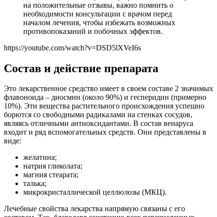
на положительные отзывы, важно помнить о
необходимости консультации с врачом перед
началом лечения, чтобы избежать возможных
противопоказаний и побочных эффектов.
https://youtube.com/watch?v=DSD5lXVeI6s
Состав и действие препарата
Это лекарственное средство имеет в своем составе 2 значимых
флавоноида – диосмин (около 90%) и гесперидин (примерно
10%). Эти вещества растительного происхождения успешно
борются со свободными радикалами на стенках сосудов,
являясь отличными антиоксидантами. В состав венаруса
входит и ряд вспомогательных средств. Они представлены в
виде:
желатина;
натрия гликолата;
магния стеарата;
талька;
микрокристаллической целлюлозы (МКЦ).
Лечебные свойства лекарства напрямую связаны с его