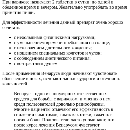
При варикозе назначают 2 таблетки в сутки: по одной в
обеденное время и вечером. Желательно употреблять во время
принятия пищи.
Для эффективности лечения данный препарат очень хорошо
сочетать:
с небольшими физическими нагрузками;
с уменьшением времени пребывания на солнце;
с исключением длительного хождения;
с ношением специальных колготок и чулок;
с соблюдением диетического питания;
с контрастным душем.
После применения Венаруса люди начинают чувствовать
облегчение в ногах, исчезают частые судороги и отечность
конечностей.
Венарус – одно из популярных отечественных
средств для борьбы с варикозом, и мнения о нем
среди пользователей довольно разнообразны.
Многие пациенты отмечают его эффективность в
снижении симптомов, таких как отеки, тяжесть в
ногах и боли. Пользователи часто упоминают, что
после курса лечения Венарусом чувствуют