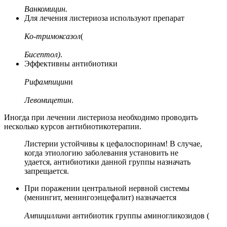
Ванкомицин.
Для лечения листериоза используют препарат
Ко-тримоксазол
(
Бисептол)
.
Эффективны антибиотики
Рифампицин
и
Левомицетин
.
Иногда при лечении листериоза необходимо проводить
несколько курсов антибиотикотерапии.
Листерии устойчивы к цефалоспоринам! В случае,
когда этиологию заболевания установить не
удается, антибиотики данной группы назначать
запрещается.
При поражении центральной нервной системы
(менингит, менингоэнцефалит) назначается
Ампициллин
и антибиотик группы аминогликозидов (