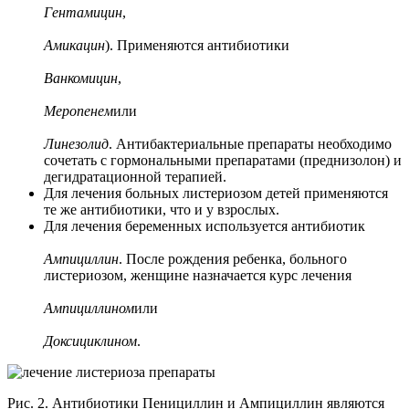
Гентамицин
,
Амикацин
). Применяются антибиотики
Ванкомицин
,
Меропенем
или
Линезолид
. Антибактериальные препараты необходимо
сочетать с гормональными препаратами (преднизолон) и
дегидратационной терапией.
Для лечения больных листериозом детей применяются
те же антибиотики, что и у взрослых.
Для лечения беременных используется антибиотик
Ампициллин
. После рождения ребенка, больного
листериозом, женщине назначается курс лечения
Ампициллином
или
Доксициклином
.
Рис. 2. Антибиотики Пенициллин и Ампициллин являются