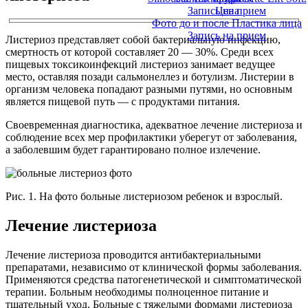
Запись на прием
Цена
Фото до и после Пластика лица
Запись на прием
Листериоз представляет собой бактериальную инфекцию,
смертность от которой составляет 20 — 30%. Среди всех
пищевых токсикоинфекций листериоз занимает ведущее
место, оставляя позади сальмонеллез и ботулизм. Листерии в
организм человека попадают разными путями, но основным
является пищевой путь — с продуктами питания.
Своевременная диагностика, адекватное лечение листериоза и
соблюдение всех мер профилактики уберегут от заболевания,
а заболевшим будет гарантировано полное излечение.
Рис. 1. На фото больные листериозом ребенок и взрослый.
Лечение листериоза
Лечение листериоза проводится антибактериальными
препаратами, независимо от клинической формы заболевания.
Применяются средства патогенетической и симптоматической
терапии. Больным необходимы полноценное питание и
тщательный уход. Больные с тяжелыми формами листериоза