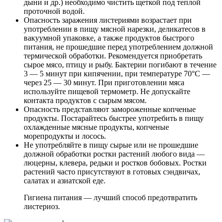
дыни и др.) необходимо чистить щеткой под теплой
проточной водой.
Опасность заражения листериями возрастает при
употреблении в пищу мясной нарезки, деликатесов в
вакуумной упаковке, а также продуктов быстрого
питания, не прошедшие перед употреблением должной
термической обработки. Рекомендуется приобретать
сырое мясо, птицу и рыбу. Бактерии погибают в течение
3 — 5 минут при кипячении, при температуре 70°С —
через 25 — 30 минут. При приготовлении мяса
используйте пищевой термометр. Не допускайте
контакта продуктов с сырым мясом.
Опасность представляют замороженные копченые
продукты. Постарайтесь быстрее употребить в пищу
охлажденные мясные продукты, копченые
морепродукты и лосось.
Не употребляйте в пищу сырые или не прошедшие
должной обработки ростки растений любого вида —
люцерны, клевера, редьки и ростков бобовых. Ростки
растений часто присутствуют в готовых сэндвичах,
салатах и азиатской еде.
Гигиена питания — лучший способ предотвратить
листериоз.