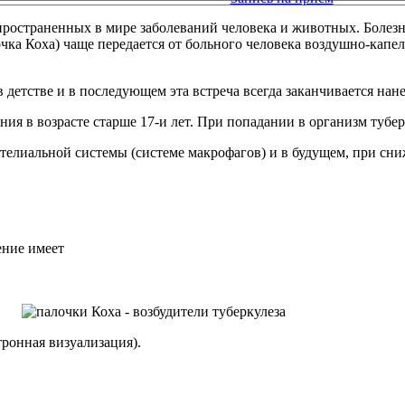
пространенных в мире заболеваний человека и животных. Болезн
очка Коха) чаще передается от больного человека воздушно-капел
 детстве и в последующем эта встреча всегда заканчивается нан
я в возрасте старше 17-и лет. При попадании в организм туберк
телиальной системы (системе макрофагов) и в будущем, при сни
ение имеет
тронная визуализация).