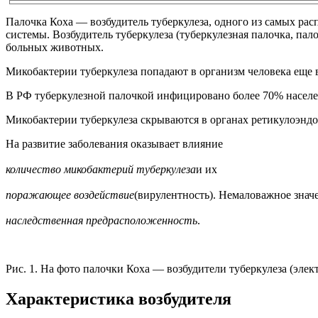
Палочка Коха — возбудитель туберкулеза, одного из самых рас
системы. Возбудитель туберкулеза (туберкулезная палочка, пал
больных животных.
Микобактерии туберкулеза попадают в организм человека еще в
В РФ туберкулезной палочкой инфицировано более 70% населени
Микобактерии туберкулеза скрываются в органах ретикулоэндо
На развитие заболевания оказывает влияние
количество микобактерий туберкулеза
и их
поражающее воздействие
(вирулентность). Немаловажное знач
наследственная предрасположенность
.
Рис. 1. На фото палочки Коха — возбудители туберкулеза (элек
Характеристика возбудителя