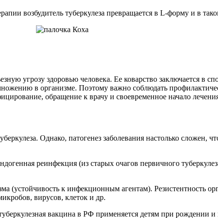
апии возбудитель туберкулеза превращается в L-форму и в таком
рьезную угрозу здоровью человека. Ее коварство заключается в с
азмножению в организме. Поэтому важно соблюдать профилактич
фицирование, обращение к врачу и своевременное начало лечени
беркулеза. Однако, патогенез заболевания настолько сложен, чт
ндогенная реинфекция (из старых очагов первичного туберкулез
изма (устойчивость к инфекционным агентам). Резистентность о
икробов, вирусов, клеток и др.
туберкулезная вакцина в РФ применяется детям при рождении и в