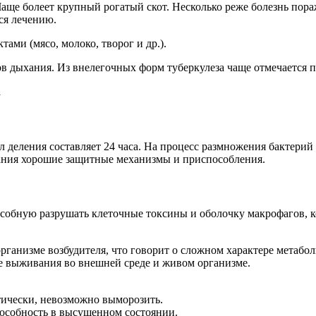
Чаще болеет крупный рогатый скот. Несколько реже болезнь пор
ся лечению.
ми (мясо, молоко, творог и др.).
ов дыхания. Из внелегочных форм туберкулеза чаще отмечается
а
 деления составляет 24 часа. На процесс размножения бактерий
вания хорошие защитные механизмы и приспособления.
особную разрушать клеточные токсины и оболочку макрофагов, 
ганизме возбудителя, что говорит о сложном характере метабол
ее выживания во внешней среде и живом организме.
тически, невозможно выморозить.
способность в высушенном состоянии.