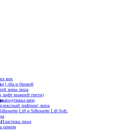
их век
а
г) лба и бровей
ней зоны лица
 лифт нижней трети)
а
ди
ика
 – подтяжка шеи
мплексный лифтинг лица
ouette Lift и Silhouette Lift Soft.
на
и
 Пластика лица
а прием