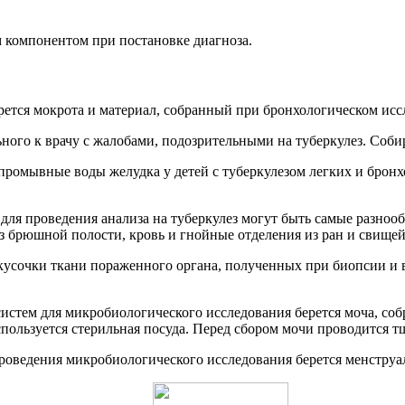
 компонентом при постановке диагноза.
рется мокрота и материал, собранный при бронхологическом исс
ого к врачу с жалобами, подозрительными на туберкулез. Собир
омывные воды желудка у детей с туберкулезом легких и бронхов
для проведения анализа на туберкулез могут быть самые разноо
из брюшной полости, кровь и гнойные отделения из ран и свищей
 кусочки ткани пораженного органа, полученных при биопсии и 
стем для микробиологического исследования берется моча, собр
спользуется стерильная посуда. Перед сбором мочи проводится 
роведения микробиологического исследования берется менструа