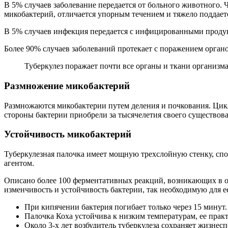
В 5% случаев заболевание передается от больного животного. 
микобактерий, отличается упорным течением и тяжело поддает
В 5% случаев инфекция передается с инфицированными продукта
Более 90% случаев заболеваний протекает с поражением орган
Туберкулез поражает почти все органы и ткани организм
Размножение микобактерий
Размножаются микобактерии путем деления и почкования. Цикл
стороны бактерии приобрели за тысячелетия своего существо
Устойчивость микобактерий
Туберкулезная палочка имеет мощную трехслойную стенку, сп
агентом.
Описано более 100 ферментативных реакций, возникающих в ор
изменчивость и устойчивость бактерии, так необходимую для 
При кипячении бактерия погибает только через 15 минут.
Палочка Коха устойчива к низким температурам, ее прак
Около 3-х лет возбудитель туберкулеза сохраняет жизне