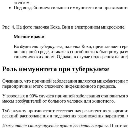
агентом.
Под воздействием сильного иммунитета или при химиотер
Рис. 4. На фото палочка Коха. Вид в электронном микроскопе.
Мнение врача:
Возбудитель туберкулеза, палочка Коха, представляет се
во внешней среде, а также в способности к быстрому р
гигиенических норм. Однако, в случае подозрения на ин
Роль иммунитета при туберкулезе
Очевидно, что причиной заболевания являются микобактерии ту
первопричины этого сложного инфекционного процесса.
У взрослых в 90% случаев причиной заболевания становиться э
массы возбудителей от больного человек или животного.
Туберкулезу противостоит естественная резистентность орган
реакций распознавания и подавления размножения паразитов, м
Иммунитет стимулируется путем введения вакцины
. Противо