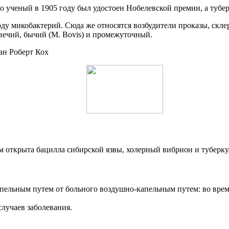
что ученый в 1905 году был удостоен Нобелевской премии, а тубе
оду микобактерий. Сюда же относятся возбудители проказы, скл
вечий, бычий (M. Bovis) и промежуточный.
 открыта бацилла сибирской язвы, холерный вибрион и туберкул
пельным путем от больного воздушно-капельным путем: во время
случаев заболевания.