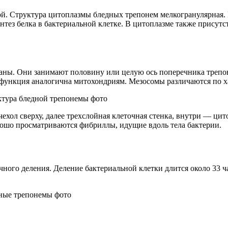
ой. Структура цитоплазмы бледных трепонем мелкогранулярная
тез белка в бактериальной клетке. В цитоплазме также присут
ны. Они занимают половину или целую ось поперечника трепо
функция аналогична митохондриям. Мезосомы различаются по хар
ехол сверху, далее трехслойная клеточная стенка, внутри — ци
ошо просматриваются фибриллы, идущие вдоль тела бактерии.
ого деления. Деление бактериальной клетки длится около 33 ча