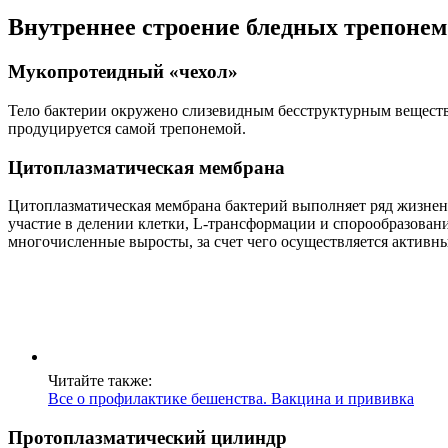
Внутреннее строение бледных трепонем
Мукопротеидный «чехол»
Тело бактерии окружено слизевидным бесструктурным веществ
продуцируется самой трепонемой.
Цитоплазматическая мембрана
Цитоплазматическая мембрана бактерий выполняет ряд жизнен
участие в делении клетки, L-трансформации и спорообразован
многочисленные выросты, за счет чего осуществляется активн
Читайте также:
Все о профилактике бешенства. Вакцина и прививка
Протоплазматический цилиндр