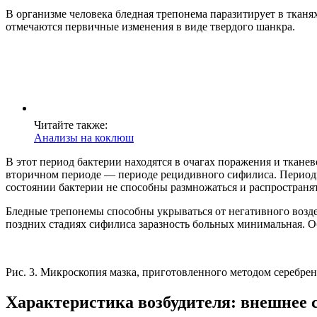
В организме человека бледная трепонема паразитирует в ткан
отмечаются первичные изменения в виде твердого шанкра.
Читайте также:
Анализы на коклюш
В этот период бактерии находятся в очагах поражения и ткане
вторичном периоде — периоде рецидивного сифилиса. Периоды з
состоянии бактерии не способны размножаться и распространят
Бледные трепонемы способны укрываться от негативного возде
поздних стадиях сифилиса заразность больных минимальная. О
Рис. 3. Микроскопия мазка, приготовленного методом серебр
Характеристика возбудителя: внешнее 