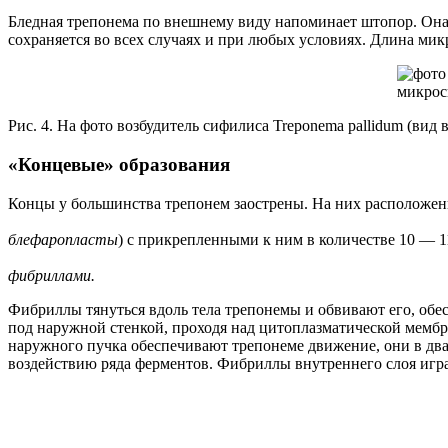
Бледная трепонема по внешнему виду напоминает штопор. Она 
сохраняется во всех случаях и при любых условиях. Длина мик
Рис. 4. На фото возбудитель сифилиса Treponema pallidum (вид
«Концевые» образования
Концы у большинства трепонем заострены. На них расположе
блефаропласты
) с прикрепленными к ним в количестве 10 — 1
фибриллами.
Фибриллы тянуться вдоль тела трепонемы и обвивают его, обе
под наружной стенкой, проходя над цитоплазматической мем
наружного пучка обеспечивают трепонеме движение, они в два
воздействию ряда ферментов. Фибриллы внутреннего слоя игра