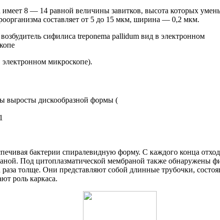
имеет 8 — 14 равной величины завитков, высота которых умень
роорганизма составляет от 5 до 15 мкм, ширина — 0,2 мкм.
 в электронном микроскопе).
ны выросты дискообразной формы (
1
спечивая бактерии спиралевидную форму. С каждого конца отхо
браной. Под цитоплазматической мембраной также обнаружены 
 раза толще. Они представляют собой длинные трубочки, состоящ
ют роль каркаса.