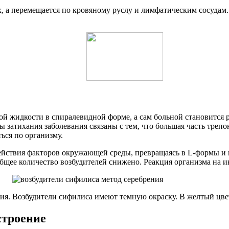
ях, а перемещается по кровяному руслу и лимфатическим сосуда
вой жидкости в спиралевидной форме, а сам больной становится
атихания заболевания связаны с тем, что большая часть трепон
ься по организму.
йствия факторов окружающей среды, превращаясь в L-формы и ц
бщее количество возбудителей снижено. Реакция организма на 
ения. Возбудители сифилиса имеют темную окраску. В желтый ц
строение