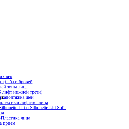
их век
а
г) лба и бровей
ней зоны лица
 лифт нижней трети)
а
ди
ика
 – подтяжка шеи
мплексный лифтинг лица
ouette Lift и Silhouette Lift Soft.
на
и
 Пластика лица
а прием