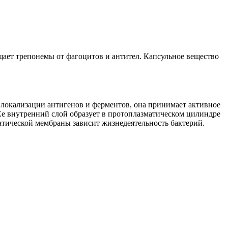
ает трепонемы от фагоцитов и антител. Капсульное вещество
локализации антигенов и ферментов, она принимает активное
Ее внутренний слой образует в протоплазматическом цилиндре
атической мембраны зависит жизнедеятельность бактерий.