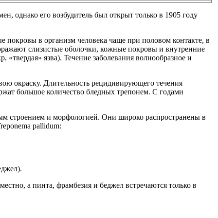
мен, однако его возбудитель был открыт только в 1905 году
е покровы в организм человека чаще при половом контакте, в
оражают слизистые оболочки, кожные покровы и внутренние
, «твердая» язва). Течение заболевания волнообразное и
свою окраску. Длительность рецидивирующего течения
ержат большое количество бледных трепонем. С годами
льным строением и морфологией. Они широко распространены в
eponema pallidum:
еджел).
стно, а пинта, фрамбезия и беджел встречаются только в