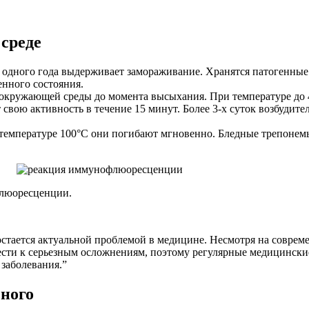
 среде
о одного года выдерживает замораживание. Хранятся патогенные
нного состояния.
окружающей среды до момента высыхания. При температуре до 4
свою активность в течение 15 минут. Более 3-х суток возбудит
и температуре 100°С они погибают мгновенно. Бледные трепоне
флюоресценции.
остается актуальной проблемой в медицине. Несмотря на соврем
ести к серьезным осложнениям, поэтому регулярные медицински
заболевания.”
ьного