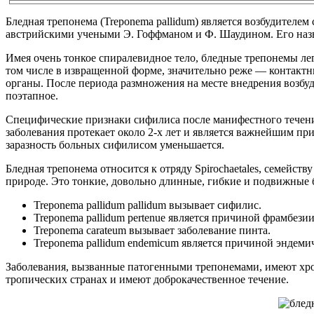
Бледная трепонема (Treponema pallidum) является возбудителем
австрийскими учеными Э. Гоффманом и Ф. Шаудином. Его назва
Имея очень тонкое спиралевидное тело, бледные трепонемы ле
том числе в извращенной форме, значительно реже — контакт
органы. После периода размножения на месте внедрения возбуд
поэтапное.
Специфические признаки сифилиса после манифестного течения
заболевания протекает около 2-х лет и является важнейшим п
заразность больных сифилисом уменьшается.
Бледная трепонема относится к отряду Spirochaetales, семейс
природе. Это тонкие, довольно длинные, гибкие и подвижные б
Treponema pallidum pallidum вызывает сифилис.
Treponema pallidum pertenue является причиной фрамбези
Treponema carateum вызывает заболевание пинта.
Treponema pallidum endemicum является причиной эндемич
Заболевания, вызванные патогенными трепонемами, имеют хрон
тропических странах и имеют доброкачественное течение.