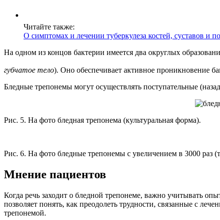
Читайте также:
О симптомах и лечении туберкулеза костей, суставов и п
На одном из концов бактерии имеется два округлых образовани
губчатое тело
). Оно обеспечивает активное проникновение бак
Бледные трепонемы могут осуществлять поступательные (назад
Рис. 5. На фото бледная трепонема (культуральная форма).
Рис. 6. На фото бледные трепонемы с увеличением в 3000 раз
Мнение пациентов
Когда речь заходит о бледной трепонеме, важно учитывать опы
позволяет понять, как преодолеть трудности, связанные с леч
трепонемой.