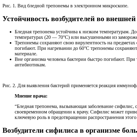
Рис. 1. Вид бледной трепонемы в электронном микроскопе.
Устойчивость возбудителей во внешней
Бледная трепонема устойчива к низким температурам. Д
температурах (20 — 70°С) или высушенными из замороже
Трепонемы сохраняют свою вирулентность на предметах 
погибают. При нагревании до 60°С трепонемы сохраняют 
материале.
Вне организма человека бактерии быстро погибают. Пр
антибиотикам.
Рис. 2. Для выявления бактерий применяется реакция иммуно
Мнение врача:
“Бледная трепонема, вызывающая заболевание сифилис, 
своевременном обращении к врачу. Сифилис может прив
ключевую роль в предотвращении распространения этого 
Возбудители сифилиса в организме бол