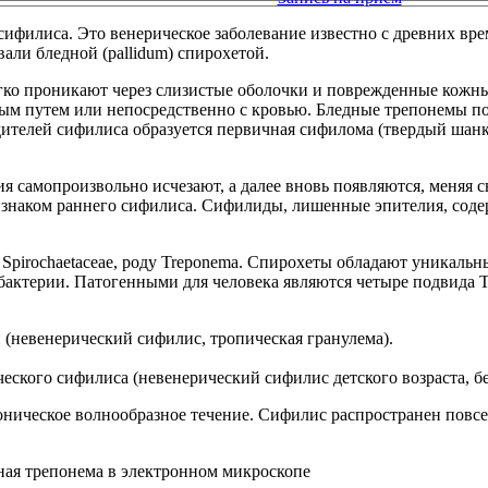
 сифилиса. Это венерическое заболевание известно с древних вре
ли бледной (pallidum) спирохетой.
гко проникают через слизистые оболочки и поврежденные кожны
ным путем или непосредственно с кровью. Бледные трепонемы п
ителей сифилиса образуется первичная сифилома (твердый шанкр
 самопроизвольно исчезают, а далее вновь появляются, меняя 
ризнаком раннего сифилиса. Сифилиды, лишенные эпителия, сод
тву Spirochaetaceae, роду Treponema. Спирохеты обладают уника
актерии. Патогенными для человека являются четыре подвида Tr
и (невенерический сифилис, тропическая гранулема).
еского сифилиса (невенерический сифилис детского возраста, б
ическое волнообразное течение. Сифилис распространен повсеме