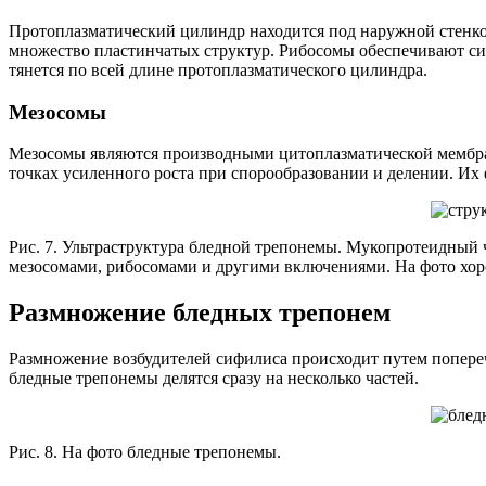
Протоплазматический цилиндр находится под наружной стенк
множество пластинчатых структур. Рибосомы обеспечивают син
тянется по всей длине протоплазматического цилиндра.
Мезосомы
Мезосомы являются производными цитоплазматической мембра
точках усиленного роста при спорообразовании и делении. Их 
Рис. 7. Ультраструктура бледной трепонемы. Мукопротеидный ч
мезосомами, рибосомами и другими включениями. На фото хор
Размножение бледных трепонем
Размножение возбудителей сифилиса происходит путем поперечн
бледные трепонемы делятся сразу на несколько частей.
Рис. 8. На фото бледные трепонемы.