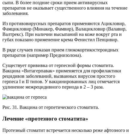
сыпи. В более поздние сроки прием антивирусных
препаратов не оказывает существенного влияния на течение
заболевания.
Из противовирусных препаратов применяются Ацикловир,
Фамцикловир (Минакер, Фамвир), Валацикловир (Валавир,
Валтрекс). При наличии высыпаний на коже вокруг рта и
губах показано применение крема Фенистил Пенцивир.
В ряде случаев показан прием глюкокортикостероидных
препаратов (например Преднизолона).
Существует прививка от герпесной формы стоматита.
Вакцина «Витагерпавак» применяется для профилактики
рецидивов заболеваний, вызванных вирусом простого
герпеса I и II типов. У вакцинированных лиц отмечается
удлинение межрецидивного периода в 2 – 3 раза.
Рис. 31. Вакцина от герпетического стоматита.
Лечение «протезного стоматита»
Протезный стоматит встречается несколько реже афтозного и