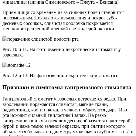
миндалины (ангина Симановского – Плаута – Венсана).
Прием пищи со временем из-за сильных болей становится
невозможным. Появляются изъязвления и некроз зубо-
десневых сосочков, слизистая оболочка покрывается
жесткоприкрепленной пленкой светло-серой окраски.
Рис. 10 и 11. На фото язвенно-некротический стоматит у
взрослых.
Рис. 12 и 13. На фото язвенно-некротический стоматит.
Признаки и симптомы гангренозного стоматита
Гангренозный стоматит у взрослых встречается редко. При
заболевании поражаются слизистая, мягкие ткани,
надкостница, кости и кожа, в челюсти образуется дыра. Изо
рта исходит сильный гнилостный запах. На резко
гиперемированных и отекших деснах образуется налет серой,
бурой и даже темно зеленой окраски, при снятии которого
обнажается большая по диаметру уходящая в глубину язва. Из-