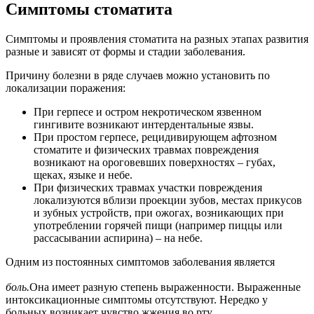
Симптомы стоматита
Симптомы и проявления стоматита на разных этапах развития
разные и зависят от формы и стадии заболевания.
Причину болезни в ряде случаев можно установить по
локализации поражения:
При герпесе и остром некротическом язвенном
гингивите возникают интердентальные язвы.
При простом герпесе, рецидивирующем афтозном
стоматите и физических травмах повреждения
возникают на ороговевших поверхностях – губах,
щеках, языке и небе.
При физических травмах участки повреждения
локализуются вблизи проекции зубов, местах прикусов
и зубных устройств, при ожогах, возникающих при
употреблении горячей пищи (например пиццы или
рассасывании аспирина) – на небе.
Одним из постоянных симптомов заболевания является
боль.
Она имеет разную степень выраженности. Выраженные
интоксикационные симптомы отсутствуют. Нередко у
больных возникает чувство жжения во рту.