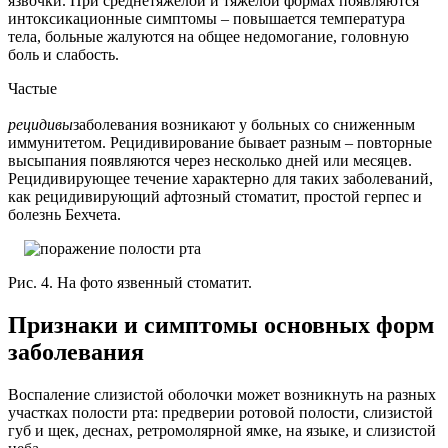
язвочки. При среднетяжелой и тяжелой формах появляются
интоксикационные симптомы – повышается температура
тела, больные жалуются на общее недомогание, головную
боль и слабость.
Частые
рецидивы
заболевания возникают у больных со сниженным
иммунитетом. Рецидивирование бывает разным – повторные
высыпания появляются через несколько дней или месяцев.
Рецидивирующее течение характерно для таких заболеваний,
как рецидивирующий афтозный стоматит, простой герпес и
болезнь Бехчета.
Рис. 4. На фото язвенный стоматит.
Признаки и симптомы основных форм
заболевания
Воспаление слизистой оболочки может возникнуть на разных
участках полости рта: предверии ротовой полости, слизистой
губ и щек, деснах, ретромолярной ямке, на языке, и слизистой