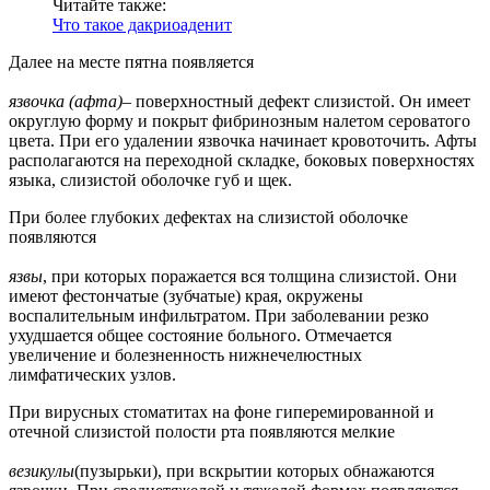
Читайте также:
Что такое дакриоаденит
Далее на месте пятна появляется
язвочка (афта)
– поверхностный дефект слизистой. Он имеет
округлую форму и покрыт фибринозным налетом сероватого
цвета. При его удалении язвочка начинает кровоточить. Афты
располагаются на переходной складке, боковых поверхностях
языка, слизистой оболочке губ и щек.
При более глубоких дефектах на слизистой оболочке
появляются
язвы
, при которых поражается вся толщина слизистой. Они
имеют фестончатые (зубчатые) края, окружены
воспалительным инфильтратом. При заболевании резко
ухудшается общее состояние больного. Отмечается
увеличение и болезненность нижнечелюстных
лимфатических узлов.
При вирусных стоматитах на фоне гиперемированной и
отечной слизистой полости рта появляются мелкие
везикулы
(пузырьки), при вскрытии которых обнажаются