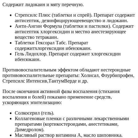
Содержит лидокаин и мяту перечную.
Стрепсилс Плюс (таблетки и спрей). Препарат содержит
антисептик, дезинфицирующеевещество и лидокаин.
Анти-Ангин Формула (таблетки и пастилки). Содержит
антисептик хлоргексидин и местно анестезирующее
вещество тетракаин.
Таблетки Гексорал Табс. Препарат
содержитхлоргексидин ибензокаин.
Гель Лидохлор. Препарат содержит хлоргексидин
ибензокаин.
Противовоспалительным эффектом обладают нестероидные
противовоспалительные препараты: Холисал, Флурбипрофен,
Стрепсилс Интенсив,ТантумВерде и др.
После окончания активной фазы воспаления (стихания
воспаления и болей) показано применение средств,
ускоряющих эпителизацию:
Солкосерил (гель).
Коллагеновые пленки с различными лекарственными
препаратами (кортикостероидами, анестетиками,
Димедролом).
Масляный раствор витамина А, масло шиповника.