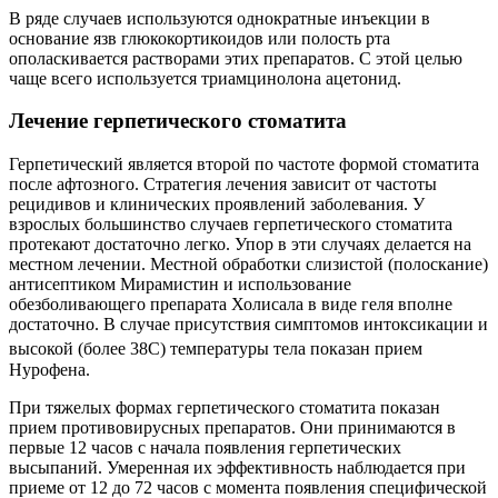
В ряде случаев используются однократные инъекции в
основание язв глюкокортикоидов или полость рта
ополаскивается растворами этих препаратов. С этой целью
чаще всего используется триамцинолона ацетонид.
Лечение герпетического стоматита
Герпетический является второй по частоте формой стоматита
после афтозного. Стратегия лечения зависит от частоты
рецидивов и клинических проявлений заболевания. У
взрослых большинство случаев герпетического стоматита
протекают достаточно легко. Упор в эти случаях делается на
местном лечении. Местной обработки слизистой (полоскание)
антисептиком Мирамистин и использование
обезболивающего препарата Холисала в виде геля вполне
достаточно. В случае присутствия симптомов интоксикации и
высокой (более 38
С) температуры тела показан прием
Нурофена.
При тяжелых формах герпетического стоматита показан
прием противовирусных препаратов. Они принимаются в
первые 12 часов с начала появления герпетических
высыпаний. Умеренная их эффективность наблюдается при
приеме от 12 до 72 часов с момента появления специфической