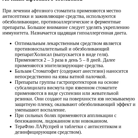
При лечении афтозного стоматита применяются местно
антисептики и заживляющие средства, используются
обезболивающие, противоаллергические и ферментные
препараты. Большое внимание следует уделять укреплению
иммунитета. Назначается щадящая гипоаллергенная диета.
Оптимальным лекарственным средством является
противовоспалительный и обезболивающий
препаратХолисал (выпускается в виде геля).
Применяется 2 – 3 раза в день 5 – 8 дней. Далее
применяются эпителизирующие средства.
Бальзам Стоматофит (содержит анестезин) наносится
непосредственно на язвы ватной палочкой.
Препараты группы гастропротекторов на основе
субсалицилата висмута при язвенном стоматите
применяются в виде суспензии или жевательной
резинки. Они создают на поверхности язв несмываемую
защитную пленку, оказывают обезболивающий эффект и
уменьшают воспаление.
При сильных болях применяются аппликации с
бензокаином, лидокаином или новокаином.
ТераФлю ЛАР(спрей и таблетки с антисептиком и
дезинфицирующим средством).