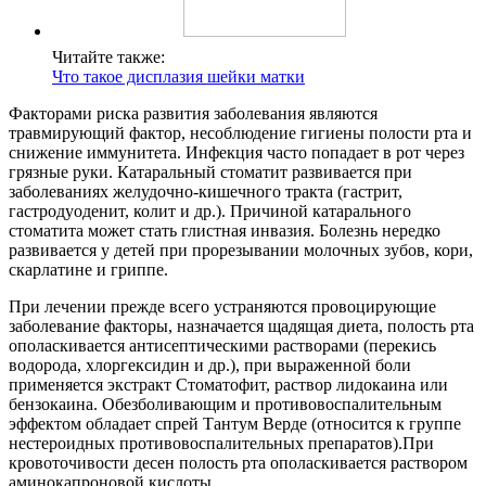
Читайте также:
Что такое дисплазия шейки матки
Факторами риска развития заболевания являются
травмирующий фактор, несоблюдение гигиены полости рта и
снижение иммунитета. Инфекция часто попадает в рот через
грязные руки. Катаральный стоматит развивается при
заболеваниях желудочно-кишечного тракта (гастрит,
гастродуоденит, колит и др.). Причиной катарального
стоматита может стать глистная инвазия. Болезнь нередко
развивается у детей при прорезывании молочных зубов, кори,
скарлатине и гриппе.
При лечении прежде всего устраняются провоцирующие
заболевание факторы, назначается щадящая диета, полость рта
ополаскивается антисептическими растворами (перекись
водорода, хлоргексидин и др.), при выраженной боли
применяется экстракт Стоматофит, раствор лидокаина или
бензокаина. Обезболивающим и противовоспалительным
эффектом обладает спрей Тантум Верде (относится к группе
нестероидных противовоспалительных препаратов).При
кровоточивости десен полость рта ополаскивается раствором
аминокапроновой кислоты.