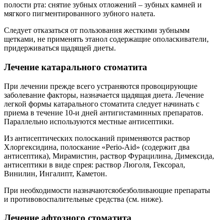
полости рта: снятие зубных отложений – зубных камней и
мягкого пигментированного зубного налета.
Следует отказаться от пользования жесткими зубнымм
щетками, не применять этанол содержащие ополаскиватели,
придерживаться щадящей диеты.
Лечение катарального стоматита
При лечении прежде всего устраняются провоцирующие
заболевание факторы, назначается щадящая диета. Лечение
легкой формы катарального стоматита следует начинать с
приема в течение 10-и дней антигистаминных препаратов.
Параллельно используются местные антисептики.
Из антисептических полосканий применяются раствор
Хлоргексидина, полоскание «Perio-Aid» (содержит два
антисептика), Мирамистин, раствор Фурацилина, Димексида,
антисептики в виде спрея: раствор Люголя, Гексорал,
Винилин, Ингалипт, Каметон.
При необходимости назначаютсяобезболивающие препараты
и противовоспалительные средства (см. ниже).
Лечение афтозного стоматита