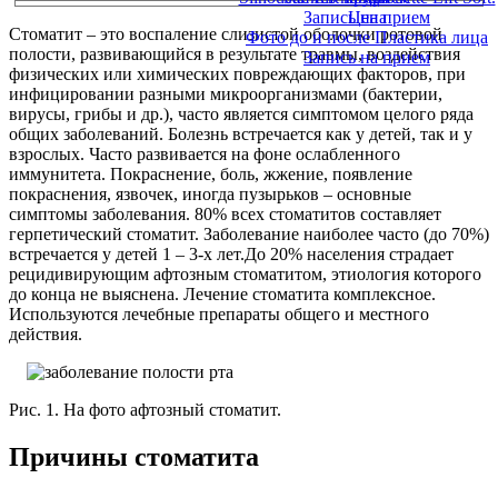
Запись на прием
Цена
Стоматит – это воспаление слизистой оболочки ротовой
Фото до и после Пластика лица
полости, развивающийся в результате травмы, воздействия
Запись на прием
физических или химических повреждающих факторов, при
инфицировании разными микроорганизмами (бактерии,
вирусы, грибы и др.), часто является симптомом целого ряда
общих заболеваний. Болезнь встречается как у детей, так и у
взрослых. Часто развивается на фоне ослабленного
иммунитета. Покраснение, боль, жжение, появление
покраснения, язвочек, иногда пузырьков – основные
симптомы заболевания. 80% всех стоматитов составляет
герпетический стоматит. Заболевание наиболее часто (до 70%)
встречается у детей 1 – 3-х лет.До 20% населения страдает
рецидивирующим афтозным стоматитом, этиология которого
до конца не выяснена. Лечение стоматита комплексное.
Используются лечебные препараты общего и местного
действия.
Рис. 1. На фото афтозный стоматит.
Причины стоматита