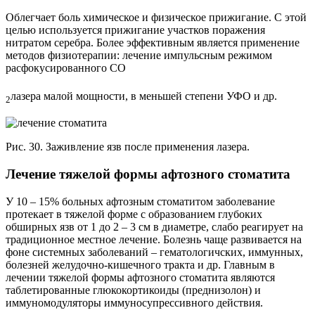
Облегчает боль химическое и физическое прижигание. С этой
целью используется прижигание участков поражения
нитратом серебра. Более эффективным является применение
методов физиотерапии: лечение импульсным режимом
расфокусированного CO
лазера малой мощности, в меньшей степени УФО и др.
2
Рис. 30. Заживление язв после применения лазера.
Лечение тяжелой формы афтозного стоматита
У 10 – 15% больных афтозным стоматитом заболевание
протекает в тяжелой форме с образованием глубоких
обширных язв от 1 до 2 – 3 см в диаметре, слабо реагирует на
традиционное местное лечение. Болезнь чаще развивается на
фоне системных заболеваний – гематологичских, иммунных,
болезней желудочно-кишечного тракта и др. Главным в
лечении тяжелой формы афтозного стоматита являются
таблетированные глюкокортикоиды (преднизолон) и
иммуномодуляторы иммуносупрессивного действия.