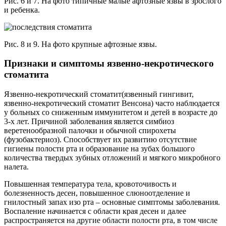
Рис. 6 и 7. На фото типичные малые афтозные язвы в зрослого
и ребенка.
Рис. 8 и 9. На фото крупные афтозные язвы.
Признаки и симптомы язвенно-некротического
стоматита
Язвенно-некротический стоматит(язвенный гингивит,
язвенно-некротический стоматит Венсона) часто наблюдается
у больных со сниженным иммунитетом и детей в возрасте до
3-х лет. Причиной заболевания является симбиоз
веретенообразной палочки и обычной спирохеты
(фузобактериоз). Способствует их развитию отсутствие
гигиены полости рта и образование на зубах большого
количества твердых зубных отложений и мягкого микробного
налета.
Повышенная температура тела, кровоточивость и
болезненность десен, повышенное слюноотделение и
гнилостный запах изо рта – основные симптомы заболевания.
Воспаление начинается с области края десен и далее
распространяется на другие области полости рта, в том числе