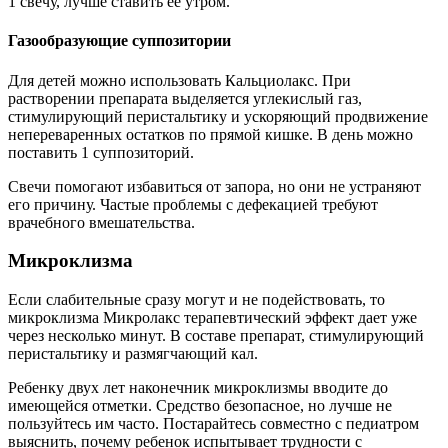
1 свечу, лучше ставить ее утром.
Газообразующие суппозитории
Для детей можно использовать Кальциолакс. При
растворении препарата выделяется углекислый газ,
стимулирующий перистальтику и ускоряющий продвижение
непереваренных остатков по прямой кишке. В день можно
поставить 1 суппозиторий.
Свечи помогают избавиться от запора, но они не устраняют
его причину. Частые проблемы с дефекацией требуют
врачебного вмешательства.
Микроклизма
Если слабительные сразу могут и не подействовать, то
микроклизма Микролакс терапевтический эффект дает уже
через несколько минут. В составе препарат, стимулирующий
перистальтику и размягчающий кал.
Ребенку двух лет наконечник микроклизмы вводите до
имеющейся отметки. Средство безопасное, но лучше не
пользуйтесь им часто. Постарайтесь совместно с педиатром
выяснить, почему ребенок испытывает трудности с