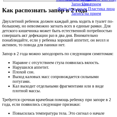
Запись на прием
Цена
Фото до и после Пластика лица
Как распознать запор в 2 года
Запись на прием
Двухлетний ребенок должен каждый день ходить в туалет по-
большому, но невозможно загнать всех в единые рамки. Для
детского кишечника может быть естественной потребностью
совершать акт дефекации раз в два дня. Внимательно
понаблюдайте, если у ребенка хороший аппетит, он весел и
активен, то повода для паники нет.
Запор в 2 года можно заподозрить по следующим симптомам:
Наравне с отсутствием стула появилась вялость.
Нарушился аппетит.
Плохой сон.
Выход каловых масс сопровождается сильными
потугами.
Кал выходит отдельными фрагментами или в виде
плотной массы.
Требуется срочная врачебная помощь ребенку при запоре в 2
года, если появились следующие признаки:
Повысилась температура тела. Это сигнал о начале