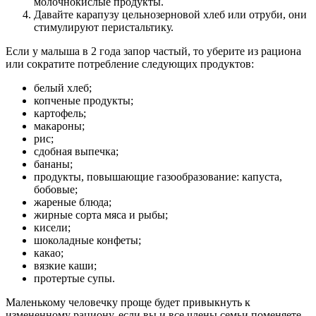
молочнокислые продукты.
Давайте карапузу цельнозерновой хлеб или отруби, они
стимулируют перистальтику.
Если у малыша в 2 года запор частый, то уберите из рациона
или сократите потребление следующих продуктов:
белый хлеб;
копченые продукты;
картофель;
макароны;
рис;
сдобная выпечка;
бананы;
продукты, повышающие газообразование: капуста,
бобовые;
жареные блюда;
жирные сорта мяса и рыбы;
кисели;
шоколадные конфеты;
какао;
вязкие каши;
протертые супы.
Маленькому человечку проще будет привыкнуть к
измененному рациону, если вы и все члены семьи поменяете