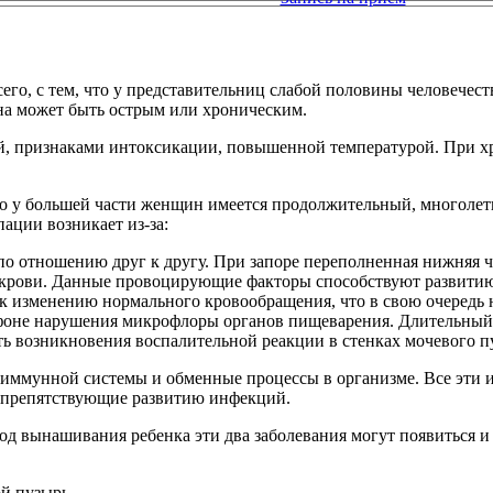
сего, с тем, что у представительниц слабой половины человечес
на может быть острым или хроническим.
й, признаками интоксикации, повышенной температурой. При х
то у большей части женщин имеется продолжительный, многолет
ации возникает из-за:
о отношению друг к другу. При запоре переполненная нижняя ча
крови. Данные провоцирующие факторы способствуют развитию
к изменению нормального кровообращения, что в свою очередь н
на фоне нарушения микрофлоры органов пищеварения. Длительный
ь возникновения воспалительной реакции в стенках мочевого п
 иммунной системы и обменные процессы в организме. Все эти 
, препятствующие развитию инфекций.
од вынашивания ребенка эти два заболевания могут появиться и
й пузырь.