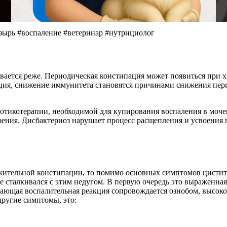
ырь #воспаление #ветеринар #нутрициолог
ивается реже. Периодическая констипация может появиться при 
ция, снижение иммунитета становятся причинами снижения перис
иотикотерапии, необходимой для купирования воспаления в мо
ения. Дисбактериоз нарушает процесс расщепления и усвоения
жительной констипации, то помимо основных симптомов цистита
же сталкивался с этим недугом. В первую очередь это выраженна
ающая воспалительная реакция сопровождается ознобом, высокой
другие симптомы, это: