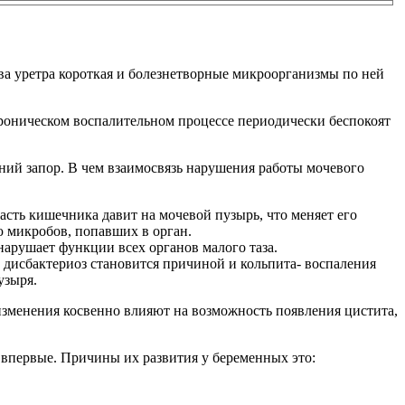
тва уретра короткая и болезнетворные микроорганизмы по ней
роническом воспалительном процессе периодически беспокоят
ний запор. В чем взаимосвязь нарушения работы мочевого
сть кишечника давит на мочевой пузырь, что меняет его
 микробов, попавших в орган.
арушает функции всех органов малого таза.
 дисбактериоз становится причиной и кольпита- воспаления
узыря.
изменения косвенно влияют на возможность появления цистита,
 впервые. Причины их развития у беременных это: