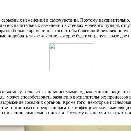
о серьезных изменений в самочувствии. Поэтому неудивительно
нию воспалительных изменений в стенках мочевого пузыря, отсу
гораздо больше времени для того чтобы болеющий человек почув
о подобрать такое лечение, которое будет устранять сразу две п
взгляд могут показаться независимыми, однако многие пациенты
дь, может способствовать развитию воспалительных процессов в 
здражение соседних органов. Кроме того, некоторые исследова
твет организма и предрасполагать к инфекциям мочевыводящих 
т снижению симптомов цистита. Поэтому важно учитывать эти а