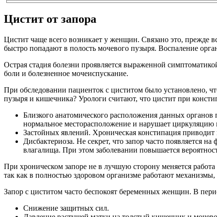
Цистит от запора
Цистит чаще всего возникает у женщин. Связано это, прежде в
быстро попадают в полость мочевого пузыря. Воспаление орга
Острая стадия болезни проявляется выраженной симптоматико
боли и болезненное мочеиспускание.
При обследовании пациенток с циститом было установлено, ч
пузыря и кишечника? Урологи считают, что цистит при констип
Близкого анатомического расположения данных органов п
нормальное месторасположение и нарушает циркуляцию 
Застойных явлений. Хроническая констипация приводит 
Дисбактериоза. Не секрет, что запор часто появляется 
влагалища. При этом заболевании повышается вероятност
При хроническом запоре не в лучшую сторону меняется работа
так как в полностью здоровом организме работают механизмы
Запор с циститом часто беспокоят беременных женщин. В пери
Снижение защитных сил.
Давление растущей матки на толстый кишечник и мочево