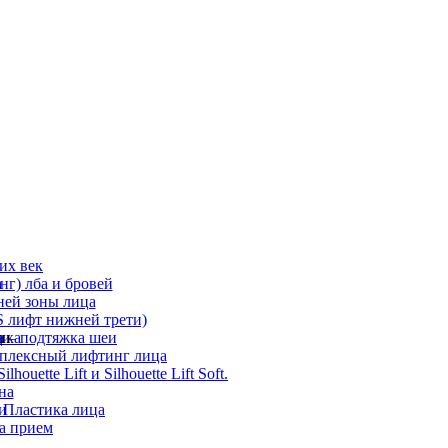
их век
а
г) лба и бровей
ней зоны лица
 лифт нижней трети)
а
ди
ика
 – подтяжка шеи
мплексный лифтинг лица
ouette Lift и Silhouette Lift Soft.
на
и
 Пластика лица
а прием