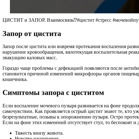
ЦИСТИТ и ЗАПОР. Взаимосвязь⁉️#цистит #стресс #мочевойпуз
Запор от цистита
Запор после цистита или вовремя протекания воспаления разв
нарушение кровообращения, вялотекущая воспалительная реак
эвакуацию каловых масс.
Гораздо чаще проблемы с дефекацией появляются после антиб
становится причиной изменений микрофлоры органов пищевар
кишечника.
Симптомы запора с циститом
Если воспаление мочевого пузыря развивается на фоне продол
самочувствии. Как проявляется острый цистит знают те, кто у
безрезультатные, позывы к опорожнению пузыря. Остро протек
Если на фоне этих изменений отсутствует стул, то беспокоят и 
Тяжесть внизу живота.
Чувство распирания.