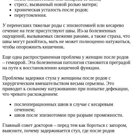
стресс, вызванный новой ролью матери;
хроническая усталость после родов;
переутомления.
У перенесших тяжелые роды с эпизиотомией или кесарево
сечение на теле присутствуют швы. Из-за болезненных
ощущений, вызываемых свежими ранами, а также страха, что
швы могут разойтись, мать не может полноценно натужиться,
чтобы опорожнить кишечник.
Еще одна распространенная проблема у женщин после родов
– геморрой. Эта болезненная патология становится преградой
на пути к восстановлению кишечной функции.
Проблемы задержки стула у женщины после родов с
хирургическим вмешательством весьма серьезны. Это
приводит к сильному натуживанию при попытке дефекации,
что чревато расхождением:
послеоперационных швов в случае с кесаревым
сечением;
швов после эпизиотомии при разрыве промежности.
Главный совет докторов – перед тем как бороться с запором,
выясните, почему задерживается стул, где после родов