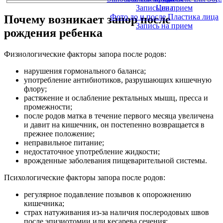
Запись на прием
Цена
Фото до и после Пластика лица
Почему возникает запор после
Запись на прием
рождения ребенка
Физиологические факторы запора после родов:
нарушения гормонального баланса;
употребление антибиотиков, разрушающих кишечную
флору;
растяжение и ослабление ректальных мышц, пресса и
промежности;
после родов матка в течение первого месяца увеличена
и давит на кишечник, он постепенно возвращается в
прежнее положение;
неправильное питание;
недостаточное употребление жидкости;
врожденные заболевания пищеварительной системы.
Психологические факторы запора после родов:
регулярное подавление позывов к опорожнению
кишечника;
страх натуживания из-за наличия послеродовых швов
после эпизиотомии или кесарева сечения;