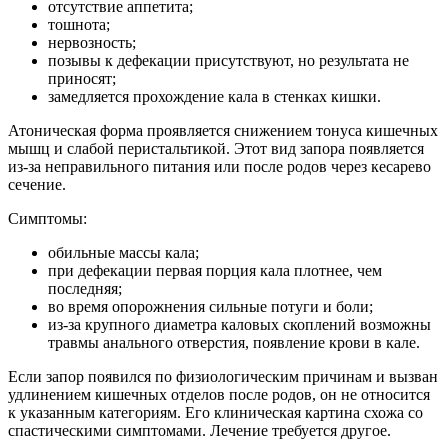
отсутствие аппетита;
тошнота;
нервозность;
позывы к дефекации присутствуют, но результата не
приносят;
замедляется прохождение кала в стенках кишки.
Атоническая форма проявляется снижением тонуса кишечных
мышц и слабой перистальтикой. Этот вид запора появляется
из-за неправильного питания или после родов через кесарево
сечение.
Симптомы:
обильные массы кала;
при дефекации первая порция кала плотнее, чем
последняя;
во время опорожнения сильные потуги и боли;
из-за крупного диаметра каловых скоплений возможны
травмы анального отверстия, появление крови в кале.
Если запор появился по физиологическим причинам и вызван
удлинением кишечных отделов после родов, он не относится
к указанным категориям. Его клиническая картина схожа со
спастическими симптомами. Лечение требуется другое.