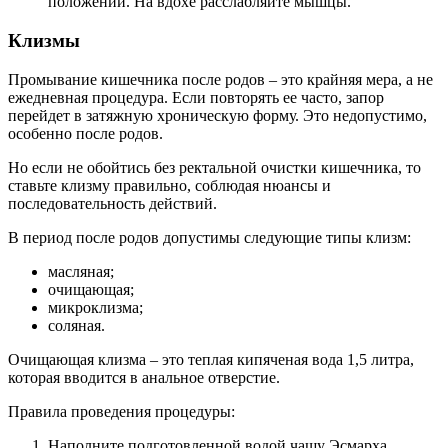
положении. На вдохе расслабляйте мышцы.
Клизмы
Промывание кишечника после родов – это крайняя мера, а не
ежедневная процедура. Если повторять ее часто, запор
перейдет в затяжную хроническую форму. Это недопустимо,
особенно после родов.
Но если не обойтись без ректальной очистки кишечника, то
ставьте клизму правильно, соблюдая нюансы и
последовательность действий.
В период после родов допустимы следующие типы клизм:
масляная;
очищающая;
микроклизма;
соляная.
Очищающая клизма – это теплая кипяченая вода 1,5 литра,
которая вводится в анальное отверстие.
Правила проведения процедуры:
Наполните подготовленной водой чашу Эсмарха.