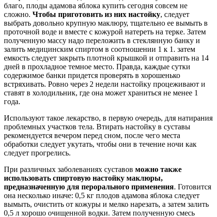
благо, плоды адамова яблока купить сегодня совсем не
сложно.
Чтобы приготовить из них настойку
, следует
выбрать довольно крупную маклюру, тщательно ее вымыть в
проточной воде и вместе с кожурой натереть на терке. Затем
полученную массу надо переложить в стеклянную банку и
залить медицинским спиртом в соотношении 1 к 1. затем
емкость следует закрыть плотной крышкой и отправить на 14
дней в прохладное темное место. Правда, каждые сутки
содержимое банки придется проверять в хорошенько
встряхивать. Ровно через 2 недели настойку процеживают и
ставят в холодильник, где она может храниться не менее 1
года.
Используют такое лекарство, в первую очередь, для натирания
проблемных участков тела. Втирать настойку в суставы
рекомендуется вечером перед сном, после чего места
обработки следует укутать, чтобы они в течение ночи как
следует прогрелись.
При различных заболеваниях суставов
можно также
использовать спиртовую настойку маклюры,
предназначенную для перорального применения
. Готовится
она несколько иначе: 0,5 кг плодов адамова яблока следует
вымыть, очистить от кожуры и мелко нарезать, а затем залить
0,5 л хорошо очищенной водки. Затем полученную смесь