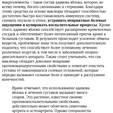
макроэлементы – таков состав адамова яблока, которое, ко
всему почему, богато сапонинами и стеринами. Благодаря
этому средства на основе маклюры обладают способностью
достаточно быстро восстанавливать иммунную систему,
снимать опухоли и отеки,
устранять неприятные болевые
ощущения и купировать воспалительные процессы
. Кроме
этого, адамово яблоко способствует расширению кровеносных
сосудов и обеспечивает более интенсивный приток крови к
больным суставам. В результате происходит усиление обмена
веществ, проблемные зоны тела получают дополнительную
подпитку, что способствует более успешному лечению
различных недугов, в том числе и заболеваний опорно-
двигательного аппарата. Также стоит учитывать, что сок
маклюыр обладает довольно мощными
противоканцерогенными свойствами и помогает очистить
суставы от накопившихся солевых отложений, которые
нередко вызывают сильные боли и приводят к распуханию
конечностей.
Врачи отмечают, что использование адамова
яблока в лечении суставов вызывает много
споров. Это растение, известное своими
противовоспалительными свойствами,
действительно может облегчить симптомы
артрита и остеоартрита. Однако специалисты