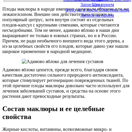
Запись на прием
Цена
Плоды маклюры в народе именуют адамовым яблоком или же
Фото до и после Пластика лица
лежапелсином. Внешне они действительно похожи на
Запись на прием
популярный цитрус, хотя внутри состоят из отдельных
плодов-капсул с крупными семенами, которые считаются
несъедобными. Тем не менее, адамово яблоко в наши дни
выращивают не только в южных странах, но и в России.
Причем, не ради необычного внешнего вида этого дерева, а
из-за целебных свойств его плодов, которые давно уже нашли
широкое применение в народной медицине.
Адамово яблоко ценится, прежде всего, благодаря своим
качествам достаточно сильного природного антиоксиданта,
которые стимулирует регенерацию поврежденных тканей. По
этой причине плоды маклюры довольно часто используют для
лечения заболеваний суставов, и средства на основе этого
растения дают превосходные результаты.
Состав маклюры и ее целебные
свойства
Жирные кислоты, витамины, всевозможные микро- и