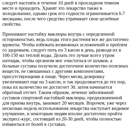
следует настоять в течение 10 дней в прохладном темном
месте и процедить. Хранят это лекарство также в
холодильнике, однако срок его годности ограничивается 6-7
месяцами, после чего средство утрачивает свои целебные
свойства.
Принимают настойку маклюры внутрь с определенной
осторожностью, ведь плоды этого растения все же достаточно
ядовиты. Чтобы избежать возможных осложнений и проблем
со здоровьем, следует пить по 3 капли в день, разводя их в
100-150 мл теплой воды. Делать это лучше всего утром
натощак, чтобы организм мог очиститься от шлаков, а
больные суставы получили достаточное количество полезных
веществ, не смешанных с другими компонентами,
присутствующими в пище. Через месяц дозировку
увеличивают еще на 3 капли, и так продолжается до тех пор,
пока их количество не достигнет 30. затем начинается
обратный отсчет. Таким образом, лечение заболеваний
суставов спиртовой настойкой маклюры, предназначенной
для приема внутрь, занимает 20 месяцев. Впрочем, уже через
несколько недель использования лекарства наступает видимое
улучшение, и некоторым людям вполне достаточно пройти
экспресс-курс, состоящий из 20-30 дней, чтобы полностью
избавиться от болей в суставах.