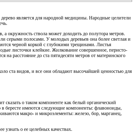
о дерево является для народной медицины. Народные целители
ечь.
ов, а окружность ствола может доходить до полутора метров.
или серыми полосами. У молодых деревьев она более светлая и
ваются черной коркой с глубокими трещинами. Листья
одые листочки клейкие. Жилкование совершенное, перисто-
ся на расстояние до ста пятидесяти метров от материнского
оло ста видов, и все они обладают высочайшей ценностью для
оит сказать о таком компоненте как белый органический
 в бересте имеются следующие компоненты: флавоноиды,
живаются макро- и микроэлементы: железо, бор, марганец,
е узнать о ее целебных качествах.