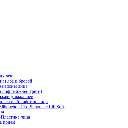
их век
а
г) лба и бровей
ней зоны лица
 лифт нижней трети)
а
ди
ика
 – подтяжка шеи
мплексный лифтинг лица
ouette Lift и Silhouette Lift Soft.
на
и
 Пластика лица
а прием