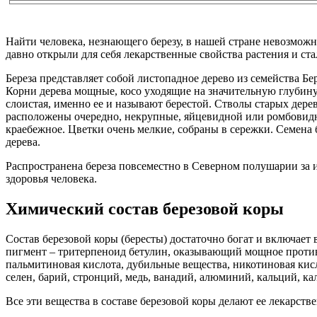
Найти человека, незнающего березу, в нашей стране невозможн
давно открыли для себя лекарственные свойства растения и стал
Береза представляет собой листопадное дерево из семейства Бе
Корни дерева мощные, косо уходящие на значительную глубину.
слоистая, именно ее и называют берестой. Стволы старых дер
расположены очередно, некрупные, яйцевидной или ромбовид
краебежное. Цветки очень мелкие, собраны в сережки. Семена б
дерева.
Распространена береза повсеместно в Северном полушарии за 
здоровья человека.
Химический состав березовой коры
Состав березовой коры (бересты) достаточно богат и включает 
пигмент – тритерпеноид бетулин, оказывающий мощное проти
пальмитиновая кислота, дубильные вещества, никотиновая кисл
селен, барий, стронций, медь, ванадий, алюминий, кальций, кал
Все эти вещества в составе березовой коры делают ее лекарств