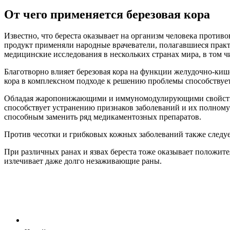
От чего применяется березовая кора
Известно, что береста оказывает на организм человека проти
продукт применяли народные врачеватели, полагавшиеся практи
медицинские исследования в нескольких странах мира, в том
Благотворно влияет березовая кора на функции желудочно-киш
кора в комплексном подходе к решению проблемы способствуе
Обладая жаропонижающими и иммуномодулирующими свойствами,
способствует устранению признаков заболеваний и их полному
способным заменить ряд медикаментозных препаратов.
Против чесотки и грибковых кожных заболеваний также следует
При различных ранах и язвах береста тоже оказывает положите
излечивает даже долго незаживающие раны.