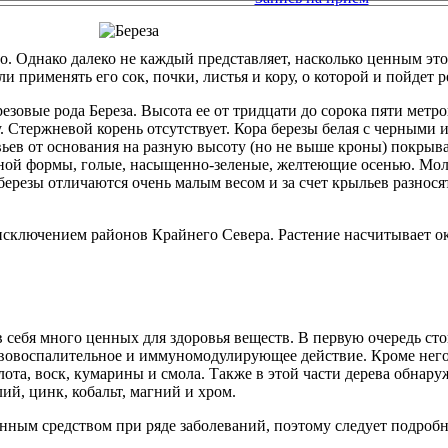
о. Однако далеко не каждый представляет, насколько ценным эт
и применять его сок, почки, листья и кору, о которой и пойдет р
резовые рода Береза. Высота ее от тридцати до сорока пяти метр
 Стержневой корень отсутствует. Кора березы белая с черными 
евьев от основания на разную высоту (но не выше кроны) покры
ной формы, голые, насыщенно-зеленые, желтеющие осенью. Мол
ерезы отличаются очень малым весом и за счет крыльев разносят
исключением районов Крайнего Севера. Растение насчитывает ок
в себя много ценных для здоровья веществ. В первую очередь ст
вовоспалительное и иммуномодулирующее действие. Кроме него
ота, воск, кумарины и смола. Также в этой части дерева обнару
ий, цинк, кобальт, магний и хром.
енным средством при ряде заболеваний, поэтому следует подробне