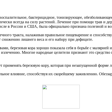
вовоспалительное, бактерицидное, тонизирующее, обезболивающе
чески всегда на силу растений. Лечение при помощи трав и дере
 числе в России и США, была официально признана полезной и 
ечного тракта, налаживая правильное пищеварение и способству
т снижению лишнего веса и его набору при дефиците.
 березовая кора хорошо показала себя в борьбе с малярией и 
 излечению. Многие народные целители признают это средство 
 применять березовую кору, которая при незапущенной форме ле
льное влияние, способствуя их скорейшему заживлению. Обеззар