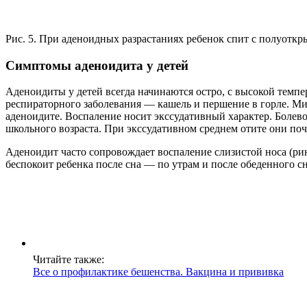
Рис. 5. При аденоидных разрастаниях ребенок спит с полуоткр
Симптомы аденоидита у детей
Аденоидиты у детей всегда начинаются остро, с высокой темпе
респираторного заболевания — кашель и першение в горле. Ми
аденоидите. Воспаление носит экссудативный характер. Болево
школьного возраста. При экссудативном среднем отите они поч
Аденоидит часто сопровождает воспаление слизистой носа (рин
беспокоит ребенка после сна — по утрам и после обеденного сн
Читайте также:
Все о профилактике бешенства. Вакцина и прививка