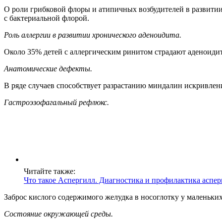
О роли грибковой флоры и атипичных возбудителей в развитии
с бактериальной флорой.
Роль аллергии в развитии хронического аденоидита.
Около 35% детей с аллергическим ринитом страдают аденоидит
Анатомические дефекты.
В ряде случаев способствует разрастанию миндалин искривлен
Гастроэзофагальный рефлюкс.
Читайте также:
Что такое Аспергилл. Диагностика и профилактика аспер
Заброс кислого содержимого желудка в носоглотку у маленьки
Состояние окружающей среды.