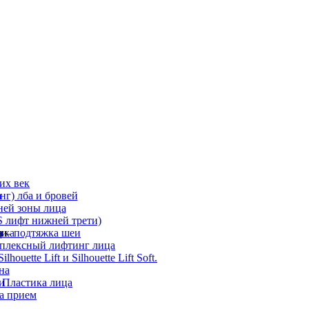
их век
а
г) лба и бровей
ней зоны лица
 лифт нижней трети)
а
ди
ика
 – подтяжка шеи
мплексный лифтинг лица
ouette Lift и Silhouette Lift Soft.
на
и
 Пластика лица
а прием