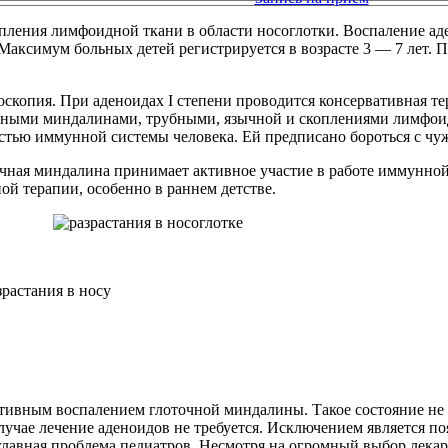
опления лимфоидной ткани в области носоглотки. Воспаление а
. Максимум больных детей регистрируется в возрасте 3 — 7 лет
копия. При аденоидах I степени проводится консервативная тера
ебными миндалинами, трубными, язычной и скоплениями лимфоид
 частью иммунной системы человека. Ей предписано бороться с 
очная миндалина принимает активное участие в работе иммунн
ой терапии, особенно в раннем детстве.
тивным воспалением глоточной миндалины. Такое состояние не я
учае лечение аденоидов не требуется. Исключением является п
главная проблема педиатров. Несмотря на огромный выбор лекар