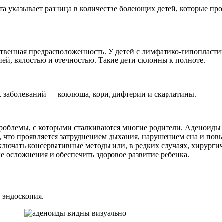
та указывает разница в количестве болеющих детей, которые п
ственная предрасположенность. У детей с лимфатико-гипопласт
ей, вялостью и отечностью. Такие дети склонны к полноте.
х заболеваний — коклюша, кори, дифтерии и скарлатины.
роблемы, с которыми сталкиваются многие родители. Аденоиды 
у, что проявляется затруднением дыхания, нарушением сна и по
лючать консервативные методы или, в редких случаях, хирурги
 осложнения и обеспечить здоровое развитие ребенка.
 эндоскопия.