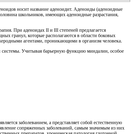
деноидов носит название аденоидит. Аденоиды (аденоидные
. Половина школьников, имеющих аденоидные разрастания,
пия. При аденоидах II и III степеней предлагается
ных гранул, которые располагаются в области боковых
чужеродными агентами, проникающими в организм человека.
ой системы. Учитывая барьерную функцию миндалин, особое
вляется заболеванием, а представляет собой естественную
оявление сопряженных заболеваний, самым значимым из них
ственных препаратов, хроническая патология глоточной