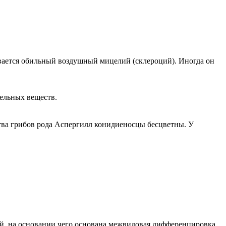
ивается обильный воздушный мицелий (склероций). Иногда он
тельных веществ.
ства грибов рода Аспергилл конидиеносцы бесцветны. У
ий, на основании чего основана межвидовая дифференцировка