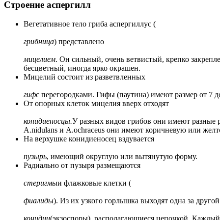
Строение аспергилл
Вегетативное тело гриба аспергиллус (
грибница
) представлено
мицелием
. Он сильный, очень ветвистый, крепко закреп
бесцветный, иногда ярко окрашен.
Мицелий состоит из разветвленных
гиф
с перегородками. Гифы (паутина) имеют размер от 7 
От опорных клеток мицелия вверх отходят
конидиеносцы.
У разных видов грибов они имеют разные р
А.nidulans и A.ochraceus они имеют коричневую или желт
На верхушке конидиеносец вздувается
пузырь
, имеющий округлую или вытянутую форму.
Радиально от пузыря размещаются
стеригмы
и флажковые клетки (
фиалиды
). Из их узкого горлышка выходят одна за друго
конидии
(экзоспоры), располагающиеся цепочкой. Каждый