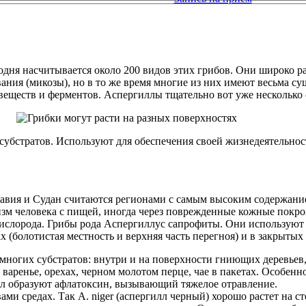
ня насчитывается около 200 видов этих грибов. Они широко рас
ания (микозы), но в то же время многие из них имеют весьма с
веществ и ферментов. Аспергиллы тщательно вот уже несколько
 субстратов. Используют для обеспечения своей жизнедеятельнос
авия и Судан считаются регионами с самым высоким содержани
низм человека с пищей, иногда через поврежденные кожные покр
кислорода. Грибы рода Аспергиллус сапрофиты. Они используют
 (болотистая местность и верхняя часть перегноя) и в закрыты
ногих субстратов: внутри и на поверхности гниющих деревьев, в
варенье, орехах, черном молотом перце, чае в пакетах. Особен
илл образуют афлатоксин, вызывающий тяжелое отравление.
ми средах. Так А. niger (аспергилл черный) хорошо растет на 