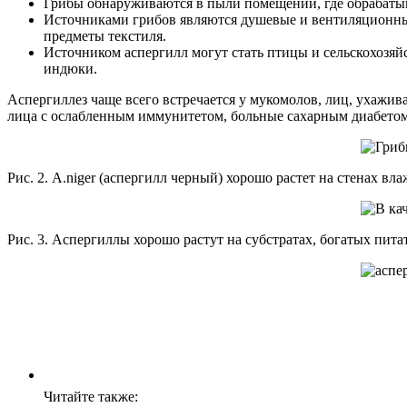
Грибы обнаруживаются в пыли помещений, где обрабатыв
Источниками грибов являются душевые и вентиляционные
предметы текстиля.
Источником аспергилл могут стать птицы и сельскохозяй
индюки.
Аспергиллез чаще всего встречается у мукомолов, лиц, ухажи
лица с ослабленным иммунитетом, больные сахарным диабетом 
Рис. 2. А.niger (аспергилл черный) хорошо растет на стенах в
Рис. 3. Аспергиллы хорошо растут на субстратах, богатых пит
Читайте также: