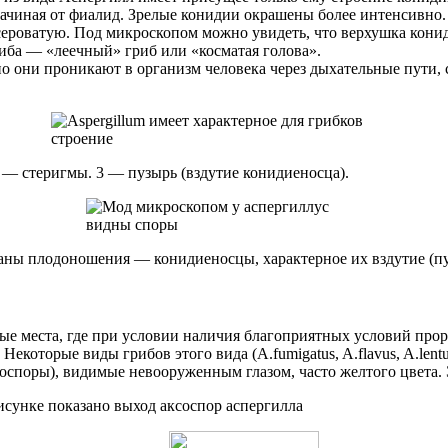
ачиная от фиалид. Зрелые конидии окрашены более интенсивно.
ероватую. Под микроскопом можно увидеть, что верхушка кониди
риба — «леечный» гриб или «косматая голова».
но они проникают в организм человека через дыхательные пути
2 — стеригмы. 3 — пузырь (вздутие конидиеносца).
аны плодоношения — конидиеносцы, характерное их вздутие (пу
вые места, где при условии наличия благоприятных условий про
которые виды грибов этого вида (A.fumigatus, A.flavus, A.lentu
оспоры), видимые невооруженным глазом, часто желтого цвета. 