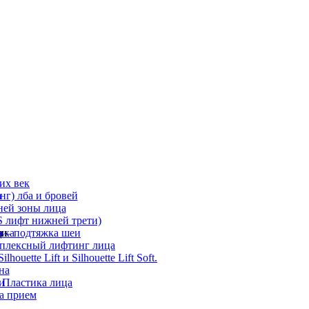
их век
а
г) лба и бровей
ней зоны лица
 лифт нижней трети)
а
ди
ика
 – подтяжка шеи
мплексный лифтинг лица
ouette Lift и Silhouette Lift Soft.
на
и
 Пластика лица
а прием