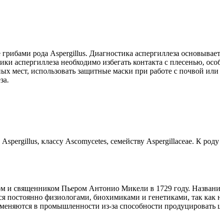
 грибами рода Aspergillus. Диагностика аспергиллеза основывае
ики аспергиллеза необходимо избегать контакта с плесенью, ос
ных мест, использовать защитные маски при работе с почвой и
за.
ergillus, классу Ascomycetes, семейству Aspergillaceae. К роду
 и священником Пьером Антонио Микели в 1729 году. Название A
я постоянно физиологами, биохимиками и генетиками, так как 
меняются в промышленности из-за способности продуцировать ц