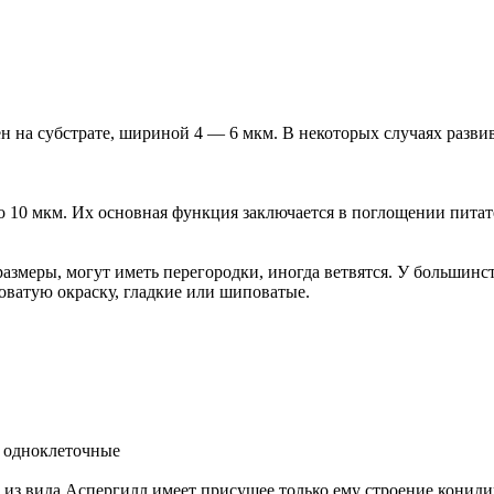
лен на субстрате, шириной 4 — 6 мкм. В некоторых случаях разв
до 10 мкм. Их основная функция заключается в поглощении пита
азмеры, могут иметь перегородки, иногда ветвятся. У большин
оватую окраску, гладкие или шиповатые.
й одноклеточные
 из вида Аспергилл имеет присущее только ему строение конид