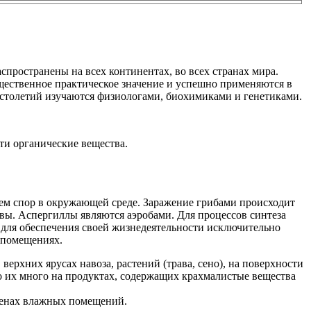
пространены на всех континентах, во всех странах мира.
ущественное практическое значение и успешно применяются в
 столетий изучаются физиологами, биохимиками и генетиками.
ти органические вещества.
ем спор в окружающей среде. Заражение грибами происходит
овы. Аспергиллы являются аэробами. Для процессов синтеза
 для обеспечения своей жизнедеятельности исключительно
х помещениях.
ерхних ярусах навоза, растений (трава, сено), на поверхности
но их много на продуктах, содержащих крахмалистые вещества
стенах влажных помещений.