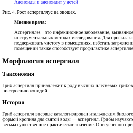
Аденоиды и аденоидит у детей
Рис. 4. Рост аспергиллус на овощах.
Мнение врача:
Аспергиллез – это инфекционное заболевание, вызванное
инструментальных методах исследования. Для профилакт
поддерживать чистоту в помещениях, избегать загрязнен
помещений также способствует профилактике аспергилле
Морфология аспергилл
Таксономия
Гриб аспергилл принадлежит к роду высших плесневых грибов Asp
по строению конидий.
История
Гриб аспергилл впервые каталогизирован итальянским биологом
формой кропила для святой воды — аспергилл. Грибы изучаютс
весьма существенное практическое значение. Они успешно при