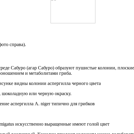
фото справа).
реде Сабуро (агар Сабуро) образуют пушистые колонии, плоские,
роношением и метаболитами гриба.
ю, шоколадную или черную окраску.