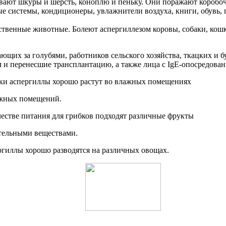
ают шкуры и шерсть, коноплю и пеньку. Они поражают коробочк
 системы, кондиционеры, увлажнители воздуха, книги, обувь, 
ственные животные. Болеют аспергиллезом коровы, собаки, кошки
вающих за голубями, работников сельского хозяйства, ткацких 
и перенесшие трансплантацию, а также лица с IgE-опосредованн
лажных помещений.
ательными веществами.