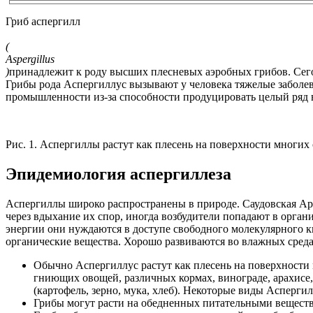
Гриб аспергилл
(
Aspergillus
)
принадлежит к роду высших плесневых аэробных грибов. Сегод
Грибы рода Аспергиллус вызывают у человека тяжелые заболев
промышленности из-за способности продуцировать целый ряд 
Рис. 1. Аспергиллы растут как плесень на поверхности многих
Эпидемиология аспергиллеза
Аспергиллы широко распространены в природе. Саудовская Ар
через вдыхание их спор, иногда возбудители попадают в орга
энергии они нуждаются в доступе свободного молекулярного 
органические вещества. Хорошо развиваются во влажных средах
Обычно Аспергиллус растут как плесень на поверхности м
гниющих овощей, различных кормах, винограде, арахисе, 
(картофель, зерно, мука, хлеб). Некоторые виды Асперг
Грибы могут расти на обедненных питательными вещества