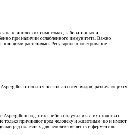
тся на клинических симптомах, лабораторных и
обенно при наличии ослабленного иммунитета. Важно
ли гниющими растениями. Регулярное проветривание
 Aspergillus относится несколько сотен видов, различающихся
spergillum род этих грибов получил из-за их сходства с
не только причиняют вред человеку и животным, но и имеют
елый ряд полезных для человека веществ и ферментов.