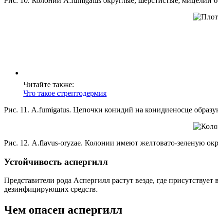
Рис. 10. Колонии A.fumigatus округлые, шерстистые, мицелий
Читайте также:
Что такое стрептодермия
Рис. 11. А.fumigatus. Цепочки конидий на конидиеносце образ
Рис. 12. А.flavus-oryzae. Колонии имеют желтовато-зеленую о
Устойчивость аспергилл
Представители рода Аспергилл растут везде, где присутствует 
дезинфицирующих средств.
Чем опасен аспергилл