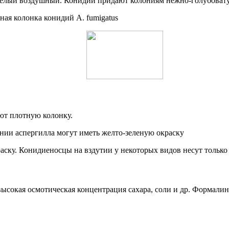
 белый воздушный. Конидии придают колониям нежно-голубовату
уют плотную колонку.
краску. Конидиеносцы на вздутии у некоторых видов несут толь
высокая осмотическая концентрация сахара, соли и др. Формалин