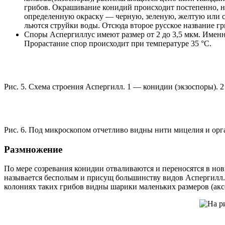
грибов. Окрашивание конидий происходит постепенно, н
определенную окраску — черную, зеленую, желтую или с
льются струйки воды. Отсюда второе русское название г
Споры Аспергиллус имеют размер от 2 до 3,5 мкм. Имен
Прорастание спор происходит при температуре 35 °С.
Рис. 5. Схема строения Аспергилл. 1 — конидии (экзоспоры). 
Рис. 6. Под микроскопом отчетливо видны нити мицелия и орг
Размножение
По мере созревания конидии отваливаются и переносятся в но
называется бесполым и присущ большинству видов Аспергилл. Не
колониях таких грибов видны шарики маленьких размеров (акс