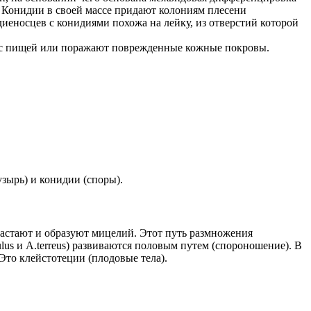
 Конидии в своей массе придают колониям плесени
еносцев с конидиями похожа на лейку, из отверстий которой
, с пищей или поражают поврежденные кожные покровы.
зырь) и конидии (споры).
растают и образуют мицелий. Этот путь размножения
lus и A.terreus) развиваются половым путем (спороношение). В
Это клейстотеции (плодовые тела).