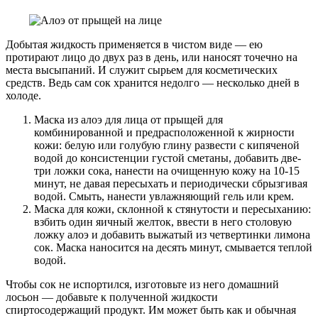
Добытая жидкость применяется в чистом виде — ею
протирают лицо до двух раз в день, или наносят точечно на
места высыпаний. И служит сырьем для косметических
средств. Ведь сам сок хранится недолго — несколько дней в
холоде.
Маска из алоэ для лица от прыщей для
комбинированной и предрасположенной к жирности
кожи: белую или голубую глину развести с кипяченой
водой до консистенции густой сметаны, добавить две-
три ложки сока, нанести на очищенную кожу на 10-15
минут, не давая пересыхать и периодически сбрызгивая
водой. Смыть, нанести увлажняющий гель или крем.
Маска для кожи, склонной к стянутости и пересыханию:
взбить один яичный желток, ввести в него столовую
ложку алоэ и добавить выжатый из четвертинки лимона
сок. Маска наносится на десять минут, смывается теплой
водой.
Чтобы сок не испортился, изготовьте из него домашний
лосьон — добавьте к полученной жидкости
спиртосодержащий продукт. Им может быть как и обычная