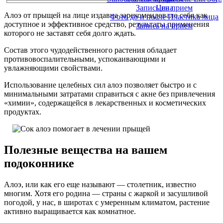
Запись на прием
Цена
Алоэ от прыщей на лице издавна зарекомендовало себя как
Фото до и после Пластика лица
доступное и эффективное средство, результаты применения
Запись на прием
которого не заставят себя долго ждать.
Состав этого чудодейственного растения обладает
противовоспалительными, успокаивающими и
увлажняющими свойствами.
Использование целебных сил алоэ позволяет быстро и с
минимальными затратами справиться с акне без привлечения
«химии», содержащейся в лекарственных и косметических
продуктах.
Полезные вещества на вашем
подоконнике
Алоэ, или как его еще называют — столетник, известно
многим. Хотя его родина — страны с жаркой и засушливой
погодой, у нас, в широтах с умеренным климатом, растение
активно выращивается как комнатное.