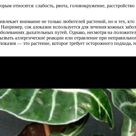
орым относятся: слабость, рвота, головокружение, расстройство
ивлекает внимание не только любителей растений, но и тех, кт
 Например, сок алоказии используется для лечения кожных забол
заболеваниях дыхательных путей. Однако, несмотря на положите
вызвать аллергические реакции или отравление при неправильн
алоказия — это растение, которое требует осторожного подхода