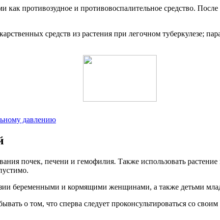
ми как противозудное и противовоспалительное средство. После
арственных средств из растения при легочном туберкулезе; пар
альному давлению
й
евания почек, печени и гемофилия. Также использовать растени
пустимо.
казии беременными и кормящими женщинами, а также детьми мла
бывать о том, что сперва следует проконсультироваться со своим