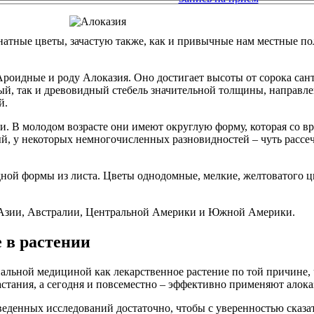
натные цветы, зачастую также, как и привычные нам местные по
Ароидные и роду Алоказия. Оно достигает высоты от сорока сан
тый, так и древовидный стебель значительной толщины, направл
й.
. В молодом возрасте они имеют округлую форму, которая со в
й, у некоторых немногочисленных разновидностей – чуть рассеч
ной формы из листа. Цветы однодомные, мелкие, желтоватого ц
х Азии, Австралии, Центральной Америки и Южной Америки.
 в растении
циальной медициной как лекарственное растение по той причине,
растания, а сегодня и повсеместно – эффективно применяют алок
еденных исследований достаточно, чтобы с уверенностью сказать