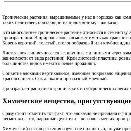
Тропические растения, выращиваемые у нас в горшках как ком
таких целителей, обитающий на подоконнике, – алоказия.
Это многолетнее тропическое растение относится к семейству 
произрастания. В природе алоказия может иметь как травянис
Корень короткий, толстый, столонообразный или клубневидны
Листья алоказии вечнозеленые, крупные с длинными черешками
зависимости от вида растения). Край листовой пластины ровны
большинства видов имеются белые прожилки.
Соцветие алоказии вертикальное, имеющее покрывало яйцевид
красного цвета. Сок алоказии прозрачный млечный.
Произрастает растение в тропических и субтропических леса
Химические вещества, присутствующие
Сразу стоит отметить тот факт, что алоказия не признана офи
несмотря на это, народные целители – вначале в местах произ
Химический состав растения изучен не полностью, но уже пров