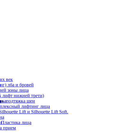
их век
а
г) лба и бровей
ней зоны лица
 лифт нижней трети)
а
ди
ика
 – подтяжка шеи
мплексный лифтинг лица
ouette Lift и Silhouette Lift Soft.
на
и
 Пластика лица
а прием