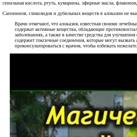
сенильная кислота, ртуть, кумарины, эфирные масла, флавоно
Сапонинов, гликозидов и дубильных веществ в алоказии не вы
Врачи отмечают, что алоказия, известная своими лечебны
содержат активные вещества, обладающие противовоспал
заболеваниях, а также в качестве средства для улучшен
содержит токсичные соединения, которые могут вызвать
проконсультироваться с врачом, чтобы избежать нежелат