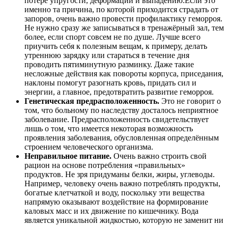
потере упругости, деформации и выпадению.Если это
именно та причина, по которой приходится страдать от
запоров, очень важно провести профилактику геморроя.
Не нужно сразу же записываться в тренажёрный зал, тем
более, если спорт совсем не по душе. Лучше всего
приучить себя к полезным вещам, к примеру, делать
утреннюю зарядку или стараться в течение дня
проводить пятиминутную разминку. Даже такие
несложные действия как повороты корпуса, приседания,
наклоны помогут разогнать кровь, придать сил и
энергии, а главное, предотвратить развитие геморроя.
Генетическая предрасположенность.
Это не говорит о
том, что больному по наследству досталось неприятное
заболевание. Предрасположенность свидетельствует
лишь о том, что имеется некоторая возможность
проявления заболевания, обусловленная определённым
строением человеческого организма.
Неправильное питание.
Очень важно строить свой
рацион на основе потребления «правильных»
продуктов. Не зря придуманы белки, жиры, углеводы.
Например, человеку очень важно потреблять продукты,
богатые клетчаткой и воду, поскольку эти вещества
напрямую оказывают воздействие на формирование
каловых масс и их движение по кишечнику. Вода
является уникальной жидкостью, которую не заменит ни