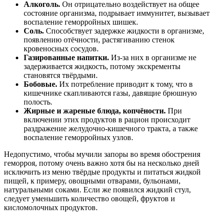
Алкоголь.
Он отрицательно воздействует на общее
состояние организма, подрывает иммунитет, вызывает
воспаление геморройных шишек.
Соль.
Способствует задержке жидкости в организме,
появлению отёчности, растягиванию стенок
кровеносных сосудов.
Газированные напитки.
Из-за них в организме не
задерживается жидкость, потому экскременты
становятся твёрдыми.
Бобовые.
Их потребление приводит к тому, что в
кишечнике скапливаются газы, давящие брюшную
полость.
Жирные и жареные блюда, копчёности.
При
включении этих продуктов в рацион происходит
раздражение желудочно-кишечного тракта, а также
воспаление геморройных узлов.
Недопустимо, чтобы мучили запоры во время обострения
геморроя, потому очень важно хотя бы на несколько дней
исключить из меню твёрдые продукты и питаться жидкой
пищей, к примеру, овощными отварами, бульонами,
натуральными соками. Если же появился жидкий стул,
следует уменьшить количество овощей, фруктов и
кисломолочных продуктов.