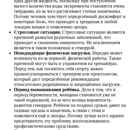
одна другая жидкость, поскольку при поступлении
малого количества воды экскременты становятся очень
твёрдыми, из-за чего растягивают стенки кишечника.
Потому человек чувствует определённый дискомфорт и
некоторые боли, что приводит к трещинам в любой
локации кишки и появлению запора.
Стрессовые ситуации.
Стрессовые ситуации являются
причиной развития различных заболеваний, что
приводит к снижению иммунитета. Не исключением
является в таком положении и геморрой.
Неподходящие физические нагрузки.
Нередко может
возникнуть из-за нервной, физической работы. Также
причиной могут быть и упражнения на тренажёрах.
Перед тем, как посвятить себя спорту, важно
проконсультироваться с тренером или проктологом,
который даст определённые рекомендации
относительно разрешённых и запрещённых нагрузок.
Период вынашивания ребёнка.
Дело в том, что в
период беременности, женщина становится уже не
такой подвижной, из-за чего велика вероятность
развития геморроя. Ребёнок на поздних сроках давит на
тазовые органы и кишечник, в связи с этим и
появляются ещё и запоры. Потому лучше всего заранее
предотвратить эту проблему, воспользовавшись
профилактическими средствами.