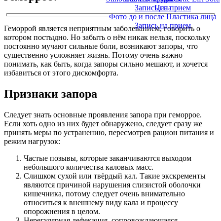
Запись на прием
Цена
Фото до и после Пластика лица
Запись на прием
Геморрой является неприятным заболеванием, говорить о
котором постыдно. Но забыть о нём никак нельзя, поскольку
постоянно мучают сильные боли, возникают запоры, что
существенно усложняет жизнь. Потому очень важно
понимать, как быть, когда запоры сильно мешают, и хочется
избавиться от этого дискомфорта.
Признаки запора
Следует знать основные проявления запора при геморрое.
Если хоть одно из них будет обнаружено, следует сразу же
принять меры по устранению, пересмотрев рацион питания и
режим нагрузок:
Частые позывы, которые заканчиваются выходом
небольшого количества каловых масс.
Слишком сухой или твёрдый кал. Такие экскременты
являются причиной нарушения слизистой оболочки
кишечника, потому следует очень внимательно
относиться к внешнему виду кала и процессу
опорожнения в целом.
Нерегулярная дефекация, сопровождающаяся