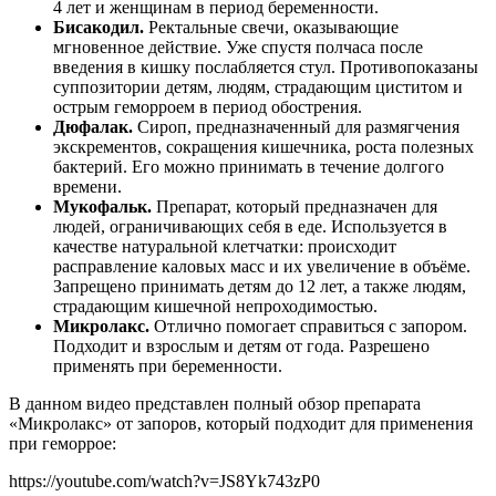
4 лет и женщинам в период беременности.
Бисакодил.
Ректальные свечи, оказывающие
мгновенное действие. Уже спустя полчаса после
введения в кишку послабляется стул. Противопоказаны
суппозитории детям, людям, страдающим циститом и
острым геморроем в период обострения.
Дюфалак.
Сироп, предназначенный для размягчения
экскрементов, сокращения кишечника, роста полезных
бактерий. Его можно принимать в течение долгого
времени.
Мукофальк.
Препарат, который предназначен для
людей, ограничивающих себя в еде. Используется в
качестве натуральной клетчатки: происходит
расправление каловых масс и их увеличение в объёме.
Запрещено принимать детям до 12 лет, а также людям,
страдающим кишечной непроходимостью.
Микролакс.
Отлично помогает справиться с запором.
Подходит и взрослым и детям от года. Разрешено
применять при беременности.
В данном видео представлен полный обзор препарата
«Микролакс» от запоров, который подходит для применения
при геморрое:
https://youtube.com/watch?v=JS8Yk743zP0