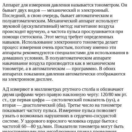
Аппарат для измерения давления называется тонометром. Он
бывает двух видов — механический и электронный.
Последний, в свою очередь, бывает автоматическим и
полуавтоматическим. Механический аппарат использует
звуковой (аускультативный) метод: нагнетание воздуха
происходит вручную, а частота пульса прослушивается при
помощи стетоскопа. Этот метод требует определенных
навыков. Использование электронного тонометра делает
процесс измерения очень простым, поэтому именно эти
аппараты рекомендуются специалистами для использования в
домашних условиях. В полуавтоматическом аппарате
накачивание воздуха производится как в механическом
тонометре, а в автоматическом — программно. В обоих
аппаратах показания давления автоматически отображаются
на электронном дисплее.
АД измеряют в миллиметрах ртутного столба и обозначают
двумя цифрами через правую наклонную черту: 120/80 мм рт.
ст., где первая цифра — систолический показатель (sys), а
вторая — диастолический (dia). Третье число на тонометре
показывает частоту пульса. Измерение пульса позволяет
узнать о возможных нарушениях в сердечно-сосудистой
системе. У здорового взрослого человека сердце бьется с
частотой 60—80 уд./мин. Показатели тонометра могут быть
недостоверными при несоблюдении правил проведения