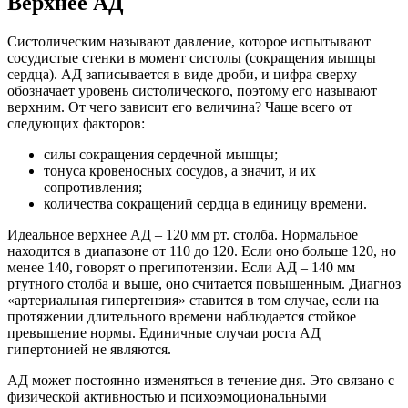
Верхнее АД
Систолическим называют давление, которое испытывают
сосудистые стенки в момент систолы (сокращения мышцы
сердца). АД записывается в виде дроби, и цифра сверху
обозначает уровень систолического, поэтому его называют
верхним. От чего зависит его величина? Чаще всего от
следующих факторов:
силы сокращения сердечной мышцы;
тонуса кровеносных сосудов, а значит, и их
сопротивления;
количества сокращений сердца в единицу времени.
Идеальное верхнее АД – 120 мм рт. столба. Нормальное
находится в диапазоне от 110 до 120. Если оно больше 120, но
менее 140, говорят о прегипотензии. Если АД – 140 мм
ртутного столба и выше, оно считается повышенным. Диагноз
«артериальная гипертензия» ставится в том случае, если на
протяжении длительного времени наблюдается стойкое
превышение нормы. Единичные случаи роста АД
гипертонией не являются.
АД может постоянно изменяться в течение дня. Это связано с
физической активностью и психоэмоциональными