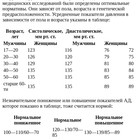
медицинских исследований были определены оптимальные
нормативы. Они зависят от пола, возраста и генетической
предрасположенности. Усредненные показатели давления в
зависимости от пола и возраста указаны в таблице:
Возраст,
Систолическое,
Диастолическое,
лет
мм рт. ст.
мм рт. ст.
Мужчины
Женщины
Мужчины
Женщины
17—20
123
116
76
72
20—30
126
120
79
75
30—40
129
127
81
80
40—50
135
135
83
84
50—60
135
135
85
85
старше 60-
135
135
89
89
ти
Незначительное понижение или повышение показателей АД,
которое показано в таблице, тоже считается нормой:
Нормальное
Нормальное
Нормальное
пониженное
повышенное
120—130/70—
100—110/60—70
130—139/85—89
85