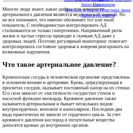
Запись на прием
Цена
Многие люди знают, какие цифры при измерении
Фото до и после Пластика лица
артериального давления являются медицинской нормой. Но
Запись на прием
не все понимают, что именно обозначает тот или иной
показатель. С необходимостью контролировать АД
сталкиваются не только гипертоники. Напряженный ритм
жизни и частые стрессы приводят к скачкам АД даже у
здоровых людей. Поэтому регулярный мониторинг помогает
контролировать состояние здоровья и вовремя реагировать на
возможные нарушения.
Что такое артериальное давление?
Кровеносные сосуды в человеческом организме представлены
в основном венами и артериями. Кровь, циркулирующая в
просветах сосудов, оказывает постоянный напор на их стенки.
Его сила зависит от эластичности сосудистых стенок и
насосной функции миокарда. Кровяное давление также
называется артериальным и бывает нескольких видов:
внутрисердечное, венозное и капиллярное. Последние два
вида практически не зависят от сердечного цикла. За счет
кровяного давления кислород и питательные вещества
доносятся кровью до внутренних органов.