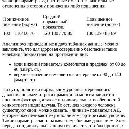
таблице параметры АД, которые имеют незначительные
отклонения в сторону понижения либо повышения:
Средний
Пониженное
Повышенное
нормальный
значение (норма)
значение (норма)
показатель
100 – 110/ 60-70
120-130 / 70-85
130-139 / 85-89
Анализируя приведенные в двух таблицах данные, можно
заключить, что для здоровья совершенно безопасны такие
колебания показателей на протяжении дня:
если нижний показатель колеблется в пределах: от 60 до
90 (мм/рт. ст.)
верхнее значение изменяется в интервале от 90 до 140
(мм/рт. ст.)
По сути, понятие о нормальном уровне артериального
давления не имеет строгих рамок и во многом зависит от
внешних факторов, а также индивидуальных особенностей
конкретного индивидуума. То есть для каждого человека
существуют свои, можно сказать, «личные» показатели АД,
которые обеспечивают ему вполне комфортное самочувствие.
Такие параметры часто называют «рабочим» давлением. Хотя
нередко индивидуальная норма отличается от общепринятых