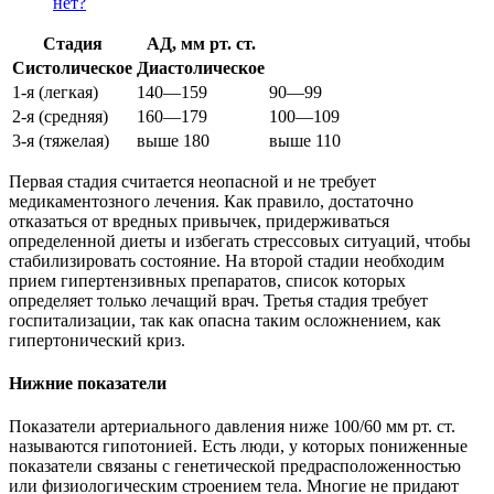
нет?
Стадия
АД, мм рт. ст.
Систолическое
Диастолическое
1-я (легкая)
140—159
90—99
2-я (средняя)
160—179
100—109
3-я (тяжелая)
выше 180
выше 110
Первая стадия считается неопасной и не требует
медикаментозного лечения. Как правило, достаточно
отказаться от вредных привычек, придерживаться
определенной диеты и избегать стрессовых ситуаций, чтобы
стабилизировать состояние. На второй стадии необходим
прием гипертензивных препаратов, список которых
определяет только лечащий врач. Третья стадия требует
госпитализации, так как опасна таким осложнением, как
гипертонический криз.
Нижние показатели
Показатели артериального давления ниже 100/60 мм рт. ст.
называются гипотонией. Есть люди, у которых пониженные
показатели связаны с генетической предрасположенностью
или физиологическим строением тела. Многие не придают