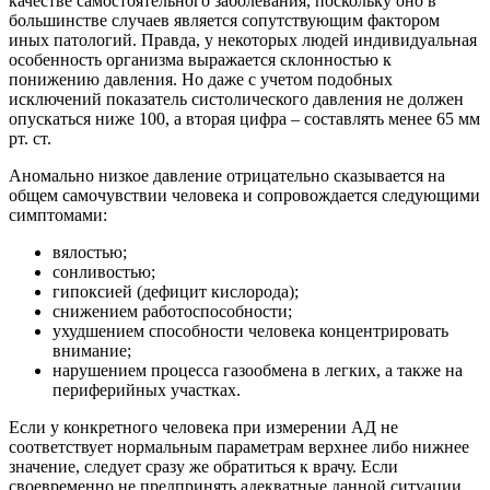
качестве самостоятельного заболевания, поскольку оно в
большинстве случаев является сопутствующим фактором
иных патологий. Правда, у некоторых людей индивидуальная
особенность организма выражается склонностью к
понижению давления. Но даже с учетом подобных
исключений показатель систолического давления не должен
опускаться ниже 100, а вторая цифра – составлять менее 65 мм
рт. ст.
Аномально низкое давление отрицательно сказывается на
общем самочувствии человека и сопровождается следующими
симптомами:
вялостью;
сонливостью;
гипоксией (дефицит кислорода);
снижением работоспособности;
ухудшением способности человека концентрировать
внимание;
нарушением процесса газообмена в легких, а также на
периферийных участках.
Если у конкретного человека при измерении АД не
соответствует нормальным параметрам верхнее либо нижнее
значение, следует сразу же обратиться к врачу. Если
своевременно не предпринять адекватные данной ситуации