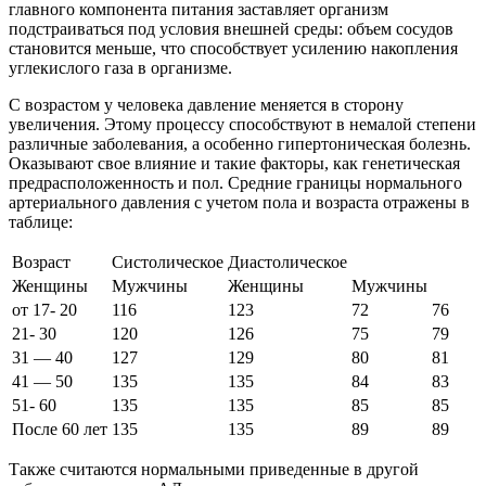
главного компонента питания заставляет организм
подстраиваться под условия внешней среды: объем сосудов
становится меньше, что способствует усилению накопления
углекислого газа в организме.
С возрастом у человека давление меняется в сторону
увеличения. Этому процессу способствуют в немалой степени
различные заболевания, а особенно гипертоническая болезнь.
Оказывают свое влияние и такие факторы, как генетическая
предрасположенность и пол. Средние границы нормального
артериального давления с учетом пола и возраста отражены в
таблице:
Возраст
Систолическое
Диастолическое
Женщины
Мужчины
Женщины
Мужчины
от 17- 20
116
123
72
76
21- 30
120
126
75
79
31 — 40
127
129
80
81
41 — 50
135
135
84
83
51- 60
135
135
85
85
После 60 лет
135
135
89
89
Также считаются нормальными приведенные в другой