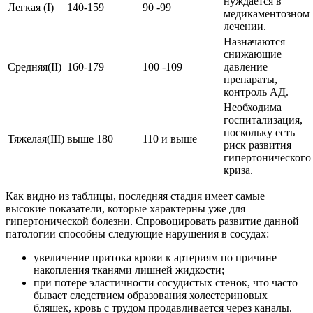
нуждается в
Легкая (I)
140-159
90 -99
медикаментозном
лечении.
Назначаются
снижающие
Средняя(II)
160-179
100 -109
давление
препараты,
контроль АД.
Необходима
госпитализация,
поскольку есть
Тяжелая(III)
выше 180
110 и выше
риск развития
гипертонического
криза.
Как видно из таблицы, последняя стадия имеет самые
высокие показатели, которые характерны уже для
гипертонической болезни. Спровоцировать развитие данной
патологии способны следующие нарушения в сосудах:
увеличение притока крови к артериям по причине
накопления тканями лишней жидкости;
при потере эластичности сосудистых стенок, что часто
бывает следствием образования холестериновых
бляшек, кровь с трудом продавливается через каналы.