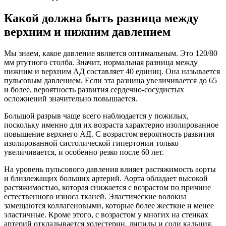
Какой должна быть разница между
верхним и нижним давлением
Мы знаем, какое давление является оптимальным. Это 120/80
мм ртутного столба. Значит, нормальная разница между
нижним и верхним АД составляет 40 единиц. Она называется
пульсовым давлением. Если эта разница увеличивается до 65
и более, вероятность развития сердечно-сосудистых
осложнений значительно повышается.
Большой разрыв чаще всего наблюдается у пожилых,
поскольку именно для их возраста характерно изолированное
повышение верхнего АД. С возрастом вероятность развития
изолированной систолической гипертонии только
увеличивается, и особенно резко после 60 лет.
На уровень пульсового давления влияет растяжимость аорты
и близлежащих больших артерий. Аорта обладает высокой
растяжимостью, которая снижается с возрастом по причине
естественного износа тканей. Эластические волокна
замещаются коллагеновыми, которые более жесткие и менее
эластичные. Кроме этого, с возрастом у многих на стенках
артерий откладывается холестерин, липиды и соли кальция.