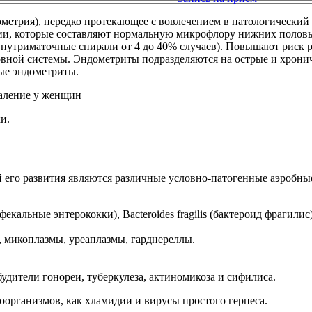
метрия), нередко протекающее с вовлечением в патологический
ии, которые составляют нормальную микрофлору нижних половы
 внутриматочные спирали от 4 до 40% случаев). Повышают риск
ервной системы. Эндометриты подразделяются на острые и хрони
ые эндометриты.
и.
его развития являются различные условно-патогенные аэробны
(фекальные энтерококки), Bacteroides fragilis (бактероид фрагилис)
 микоплазмы, уреаплазмы, гарднереллы.
дители гонореи, туберкулеза, актиномикоза и сифилиса.
оорганизмов, как хламидии и вирусы простого герпеса.