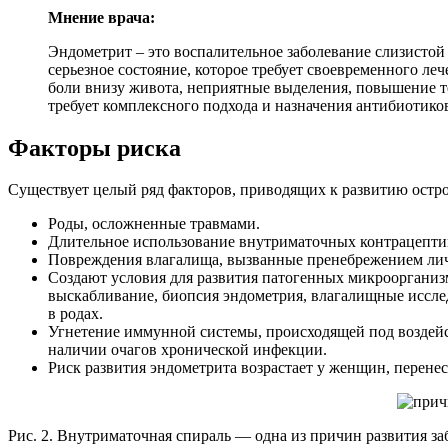
Мнение врача:
Эндометрит – это воспалительное заболевание слизистой 
серьезное состояние, которое требует своевременного л
боли внизу живота, неприятные выделения, повышение те
требует комплексного подхода и назначения антибиотико
Факторы риска
Существует целый ряд факторов, приводящих к развитию остро
Роды, осложненные травмами.
Длительное использование внутриматочных контрацепти
Повреждения влагалища, вызванные пренебрежением ли
Создают условия для развития патогенных микроорганиз
выскабливание, биопсия эндометрия, влагалищные иссле
в родах.
Угнетение иммунной системы, происходящей под воздейс
наличии очагов хронической инфекции.
Риск развития эндометрита возрастает у женщин, перене
Рис. 2. Внутриматочная спираль — одна из причин развития за