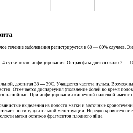
рита
ое течение заболевания регистрируется в 60 — 80% случаев. Э
 4 сутки после инфицирования. Острая фаза длится около 7 — 1
льной, достигая 38 — 39
С. Учащается частота пульса. Возможны
стец. Отмечается диспареуния (появление болей во время полово
ерозно-гнойные. При инфицировании кишечной палочкой имеют н
вянистые выделения из полости матки и маточные кровотечени
отекает по типу длительной менструации. Нередко кровотечение 
полости матки остатков фрагментов плодного яйца.