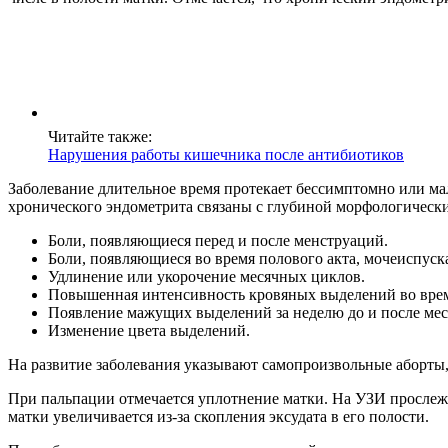
Читайте также:
Нарушения работы кишечника после антибиотиков
Заболевание длительное время протекает бессимптомно или м
хронического эндометрита связаны с глубиной морфологически
Боли, появляющиеся перед и после менструаций.
Боли, появляющиеся во время полового акта, мочеиспус
Удлинение или укорочение месячных циклов.
Повышенная интенсивность кровяных выделений во вре
Появление мажущих выделений за неделю до и после ме
Изменение цвета выделений.
На развитие заболевания указывают самопроизвольные аборты,
При пальпации отмечается уплотнение матки. На УЗИ прослежи
матки увеличивается из-за скопления эксудата в его полости.