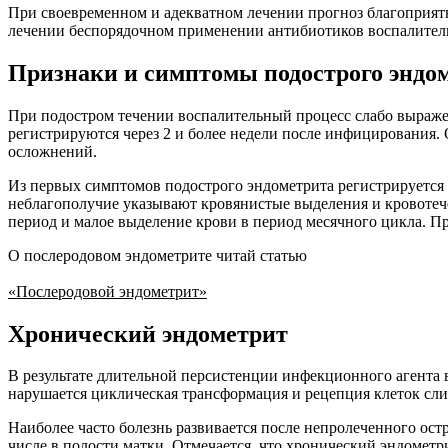
При своевременном и адекватном лечении прогноз благоприят
лечении беспорядочном применении антибиотиков воспалитель
Признаки и симптомы подострого эндо
При подостром течении воспалительный процесс слабо выражен
регистрируются через 2 и более недели после инфицирования. 
осложнений.
Из первых симптомов подострого эндометрита регистрируется 
неблагополучие указывают кровянистые выделения и кровотече
период и малое выделение крови в период месячного цикла. 
О послеродовом эндометрите читай статью
«Послеродовой эндометрит»
Хронический эндометрит
В результате длительной персистенции инфекционного агента
нарушается циклическая трансформация и рецепция клеток сли
Наиболее часто болезнь развивается после непролеченного ост
числе в полости матки. Отмечается, что хронический эндометри