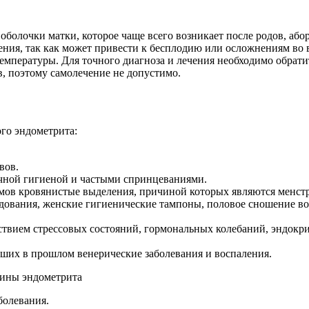
оболочки матки, которое чаще всего возникает после родов, або
ечения, так как может привести к бесплодию или осложнениям во
мпературы. Для точного диагноза и лечения необходимо обратит
в, поэтому самолечение не допустимо.
го эндометрита:
вов.
чной гигиеной и частыми спринцеваниями.
мов кровянистые выделения, причиной которых являются менстр
дования, женские гигиенические тампоны, половое сношение в
твием стрессовых состояний, гормональных колебаний, эндокр
сших в прошлом венерические заболевания и воспаления.
болевания.