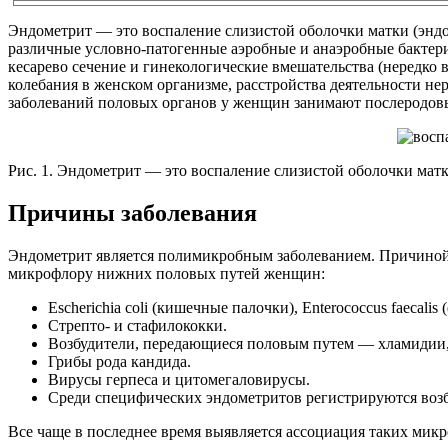
Эндометрит — это воспаление слизистой оболочки матки (эндо
различные условно-патогенные аэробные и анаэробные бактер
кесарево сечение и гинекологические вмешательства (нередко
колебания в женском организме, расстройства деятельности н
заболеваний половых органов у женщин занимают послеродов
Рис. 1. Эндометрит — это воспаление слизистой оболочки матк
Причины заболевания
Эндометрит является полимикробным заболеванием. Причиной 
микрофлору нижних половых путей женщин:
Escherichia coli (кишечные палочки), Enterococcus faecalis 
Стрепто- и стафилококки.
Возбудители, передающиеся половым путем — хламидии,
Грибы рода кандида.
Вирусы герпеса и цитомегаловирусы.
Среди специфических эндометритов регистрируются возбу
Все чаще в последнее время выявляется ассоциация таких микр