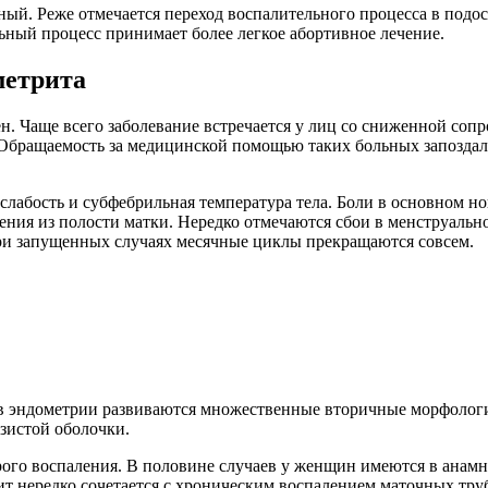
ный. Реже отмечается переход воспалительного процесса в под
ный процесс принимает более легкое абортивное лечение.
метрита
. Чаще всего заболевание встречается у лиц со сниженной соп
Обращаемость за медицинской помощью таких больных запоздалая
слабость и субфебрильная температура тела. Боли в основном 
ния из полости матки. Нередко отмечаются сбои в менструальн
При запущенных случаях месячные циклы прекращаются совсем.
 в эндометрии развиваются множественные вторичные морфологи
зистой оболочки.
рого воспаления. В половине случаев у женщин имеются в анамне
т нередко сочетается с хроническим воспалением маточных труб 