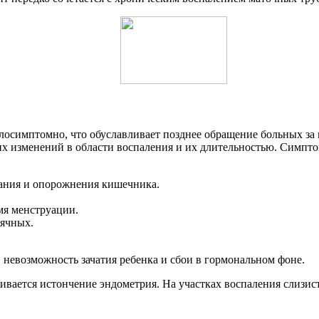
алосимптомно, что обуславливает позднее обращение больных з
х изменений в области воспаления и их длительностью. Симпто
кания и опорожнения кишечника.
мя менструации.
сячных.
 невозможность зачатия ребенка и сбои в гормональном фоне.
вается истончение эндометрия. На участках воспаления слизис