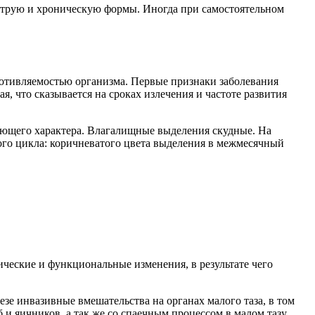
острую и хроническую формы. Иногда при самостоятельном
ротивляемостью организма. Первые признаки заболевания
, что сказывается на сроках излечения и частоте развития
ноющего характера. Влагалищные выделения скудные. На
ого цикла: коричневатого цвета выделения в межмесячный
ческие и функциональные изменения, в результате чего
зе инвазивные вмешательства на органах малого таза, в том
и яичников, а так же со спаечным процессом в малом тазу.