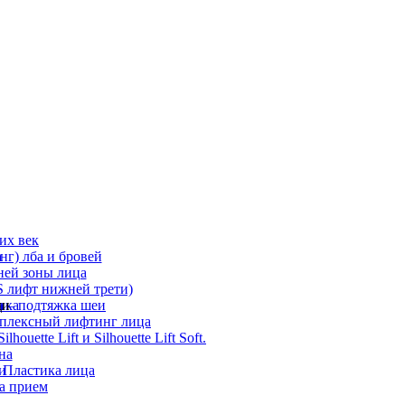
их век
а
г) лба и бровей
ней зоны лица
 лифт нижней трети)
а
ди
ика
 – подтяжка шеи
мплексный лифтинг лица
ouette Lift и Silhouette Lift Soft.
на
и
 Пластика лица
а прием