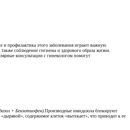
ие и профилактика этого заболевания играют важную
также соблюдение гигиены и здорового образа жизни.
улярные консультации с гинекологом помогут
дазол + Бензотиофен).
Производные имидазола блокируют
я «дырявой», содержимое клеток «вытекает», что приводит к ее