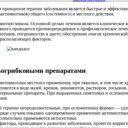
м принципом терапии заболевания является быстрое и эффективн
антимиотиков) общего (системного) и местного действия.
звитию микоза. Основной целью лечения является клиническое 
вного проводится противорецидивное и профилактическое лечен
отиков, погрешностях в диете, обострениях очагов хроническо
драсполагающих факторов.
вогрибковыми препаратами
антимиотики местного применения, при тяжелых, в том числе х
няются в виде мазей, кремов, линиментов, растворов, лосьонов,
бактериальные препараты. При выраженных симптомах и осложн
ния.
 терапии непродолжительные, при осложненных формах — удлин
ряде случаев показано одновременное применение антимиотиков 
олнительно применяются антисептики.
 факторы, приводящие к развитию заболевания, провести корри