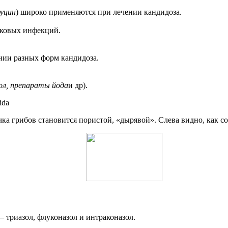
уцин
) широко применяются при лечении кандидоза.
бковых инфекций.
нии разных форм кандидоза.
ол, препараты йода
и др).
ка грибов становится пористой, «дырявой». Слева видно, как с
 триазол, флуконазол и интраконазол.