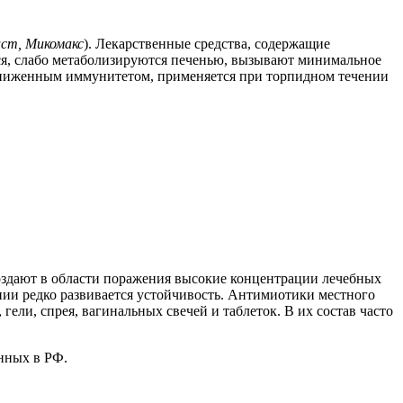
ист, Микомакс
). Лекарственные средства, содержащие
ся, слабо метаболизируются печенью, вызывают минимальное
сниженным иммунитетом, применяется при торпидном течении
здают в области поражения высокие концентрации лечебных
нии редко развивается устойчивость. Антимиотики местного
ели, спрея, вагинальных свечей и таблеток. В их состав часто
нных в РФ.