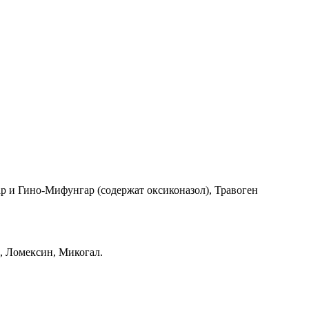
р и Гино-Мифунгар (содержат оксиконазол), Травоген
, Ломексин, Микогал.