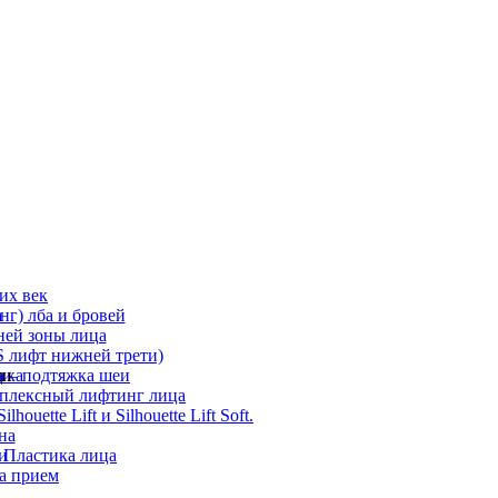
их век
а
г) лба и бровей
ней зоны лица
 лифт нижней трети)
а
ди
ика
 – подтяжка шеи
мплексный лифтинг лица
ouette Lift и Silhouette Lift Soft.
на
и
 Пластика лица
а прием