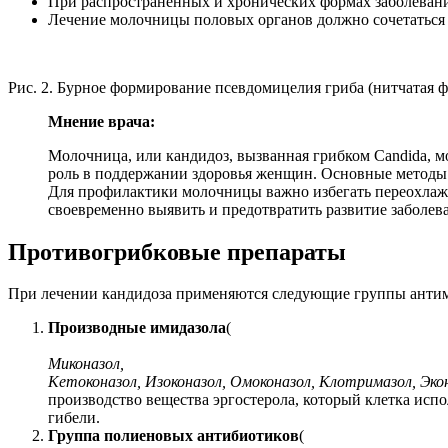
При распространенных и хронических формах заболевания
Лечение молочницы половых органов должно сочетаться 
Рис. 2. Бурное формирование псевдомицелия гриба (нитчатая 
Мнение врача:
Молочница, или кандидоз, вызванная грибком Candida, 
роль в поддержании здоровья женщин. Основные методы 
Для профилактики молочницы важно избегать переохлажде
своевременно выявить и предотвратить развитие заболев
Противогрибковые препараты
При лечении кандидоза применяются следующие группы анти
Производные имидазола
(
Миконазол,
Кетоконазол, Изоконазол, Омоконазол, Клотримазол, Эко
производство вещества эргостерола, который клетка испо
гибели.
Группа полиеновых антибиотиков
(