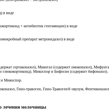
) в виде
окортикоид + антибиотик гентамицин) в виде
омикробный препарат метронидазол) в виде
держат сертаконазол), Микогал (содержит омоконазол), Мифунга
 и глюкокортикоид). Микоспор и Бифосин (содержит бифоназол).
 и Микоспор.
оконазол, Гино-травоген, Гино-Травоген® овулум, Фентиконазол
го лечения молочницы