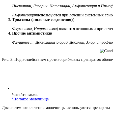
Нистатин, Леворин, Натамицин, Амфотерицин и Пимаф
Амфотерицин
используются при лечении системных гри
Триазолы (азоловые соединения)
(
Флуконазол, Итраконазол
) являются основными при лече
Прочие антимиотики
(
Флуцитозин, Деквалиния хлорид, Декамин, Хлорнитрофен
Рис. 3. Под воздействием противогрибковых препаратов оболоч
Читайте также:
Что такое молочница
Для системного лечения молочницы используются препараты —