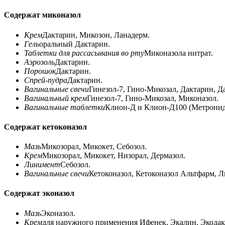
Содержат миконазол
Крем
Дактарин, Микозон, Ланадерм.
Гель
оральный Дактарин.
Таблетки для рассасывания во рту
Миконазола нитрат.
Аэрозоль
Дактарин.
Порошок
Дактарин.
Спрей-пудра
Дактарин.
Вагинальные свечи
Гинезол-7, Гино-Микозал, Дактарин, 
Вагинальный крем
Гинезол-7, Гино-Микозал, Миконазол.
Вагинальные таблетки
Клион-Д и Клион-Д100 (Метронид
Содержат кетоконазол
Мазь
Микозорал, Микокет, Себозол.
Крем
Микозорал, Микокет, Низорал, Дермазол.
Линимент
Себозол.
Вагинальные свечи
Кетоконазол, Кетоконазол Альтфарм, Л
Содержат эконазол
Мазь
Эконазол.
Крем
для наружного применения Ифенек, Экалин, Экодак