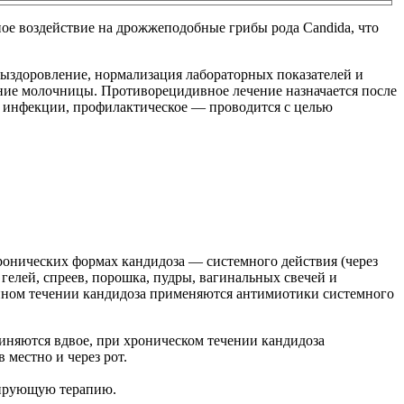
ое воздействие на дрожжеподобные грибы рода Candida, что
выздоровление, нормализация лабораторных показателей и
ие молочницы. Противорецидивное лечение назначается после
й инфекции, профилактическое — проводится с целью
ронических формах кандидоза — системного действия (через
 гелей, спреев, порошка, пудры, вагинальных свечей и
енном течении кандидоза применяются антимиотики системного
яются вдвое, при хроническом течении кандидоза
местно и через рот.
гирующую терапию.