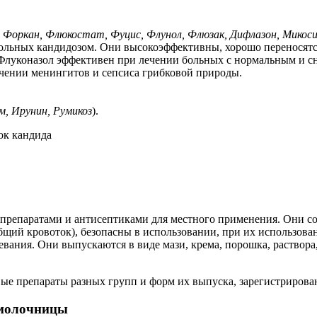
 Форкан, Флюкостат, Фуцис, Флунол, Флюзак, Дифлазон, Микос
больных кандидозом. Они высокоэффективны, хорошо переносят
 Флуконазол эффективен при лечении больных с нормальным и 
чении менингитов и сепсиса грибковой природы.
, Ирунин, Румикоз
).
репаратами и антисептиками для местного применения. Они со
бщий кровоток), безопасны в использовании, при их использова
ния. Они выпускаются в виде мази, крема, порошка, раствора, г
ые препараты разных групп и форм их выпуска, зарегистрирова
 молочницы