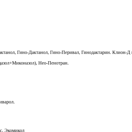
Дактанол, Гино-Дактанол, Гино-Перивал, Гинодактарин. Клион-
азол+Миконазол), Нео-Пенотран.
иварол.
с, Экомикол