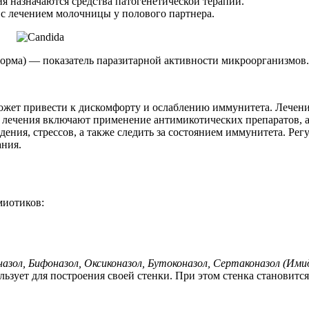
 назначаются средства патогенетической терапии.
с лечением молочницы у полового партнера.
форма) — показатель паразитарной активности микроорганизмов.
может привести к дискомфорту и ослаблению иммунитета. Лечен
лечения включают применение антимикотических препаратов, а 
ния, стрессов, а также следить за состоянием иммунитета. Рег
ания.
миотиков:
назол, Бифоназол, Оксиконазол, Бутоконазол, Сертаконазол (Ими
льзует для построения своей стенки. При этом стенка становитс