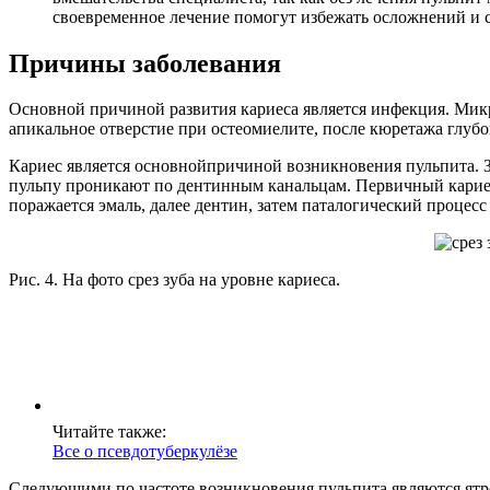
своевременное лечение помогут избежать осложнений и с
Причины заболевания
Основной причиной развития кариеса является инфекция. Микр
апикальное отверстие при остеомиелите, после кюретажа глуб
Кариес является основнойпричиной возникновения пульпита. 
пульпу проникают по дентинным канальцам. Первичный кариес 
поражается эмаль, далее дентин, затем паталогический процесс 
Рис. 4. На фото срез зуба на уровне кариеса.
Читайте также:
Все о псевдотуберкулёзе
Следующими по частоте возникновения пульпита являются ятро