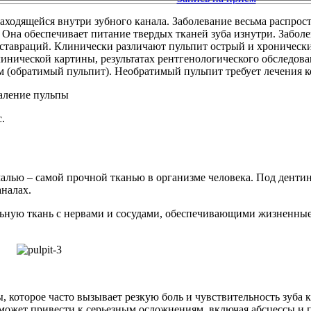
ходящейся внутри зубного канала. Заболевание весьма распростр
 Она обеспечивает питание твердых тканей зуба изнутри. Забол
реставраций. Клинически различают пульпит острый и хроничес
линической картины, результатах рентгенологического обследова
 (обратимый пульпит). Необратимый пульпит требует лечения к
.
алью – самой прочной тканью в организме человека. Под дентино
аналах.
льную ткань с нервами и сосудами, обеспечивающими жизненн
, которое часто вызывает резкую боль и чувствительность зуба к
т может привести к серьезным осложнениям, включая абсцессы и 