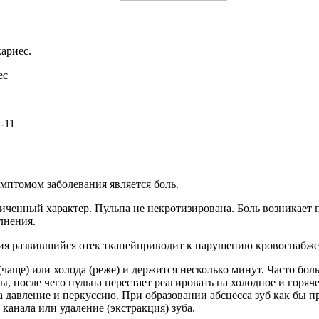
кариес.
томом заболевания является боль.
иченный характер. Пульпа не некротизирована. Боль возникает 
лнения.
ния развившийся отек тканейприводит к нарушению кровоснабжен
(чаще) или холода (реже) и держится несколько минут. Часто бол
ы, после чего пульпа перестает реагировать на холодное и горя
на давление и перкуссию. При образовании абсцесса зуб как бы
канала или удаление (экстракция) зуба.