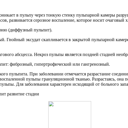
роникает в пульпу через тонкую стенку пульпарной камеры разру
асов, развивается серозное воспаление, которое носит очаговый х
орню (диффузный пульпит).
 Гнойный эксудат скапливается в закрытой пульпарной камере,
агового абсцесса. Некроз пульпы является поздней стадией необ
ьпит: фиброзный, гипертрофический или гангренозный.
ого пульпита. При заболевании отмечается разрастание соедини
оспаленной пульпы грануляционной тканью. Разрастаясь, она п
пульпы. Для заболевания характерен исходящий от больного зап