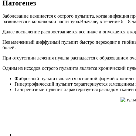
Патогенез
Заболевание начинается с острого пульпита, когда инфекция п
развивается в коронковой части зуба.Вначале, в течение 6 – 8 ч
Далее воспаление распространяется все ниже и опускается к к
Невылеченный диффузный пульпит быстро переходит в гнойный.
болей.
При отсутствии лечения пульпа распадается с образованием оч
Одним из исходов острого пульпита является хронический пул
Фиброзный пульпит является основной формой хроническ
Гипертрофический пульпит характеризуется замещением в
Гангренозный пульпит характеризуется распадом тканей 