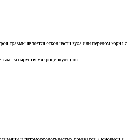
ой травмы является откол части зуба или перелом корня с
ем самым нарушая микроциркуляцию.
оявлений и патоморфологических признаков. Основной в