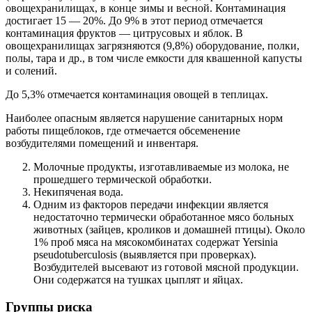
овощехранилищах, в конце зимы и весной. Контаминация
достигает 15 — 20%. До 9% в этот период отмечается
контаминация фруктов — цитрусовых и яблок. В
овощехранилищах загрязняются (9,8%) оборудование, полки,
полы, тара и др., в том числе емкости для квашенной капусты
и солений.
До 5,3% отмечается контаминация овощей в теплицах.
Наиболее опасным является нарушение санитарных норм
работы пищеблоков, где отмечается обсеменение
возбудителями помещений и инвентаря.
Молочные продукты, изготавливаемые из молока, не
прошедшего термической обработки.
Некипяченая вода.
Одним из факторов передачи инфекции является
недостаточно термически обработанное мясо больных
животных (зайцев, кроликов и домашней птицы). Около
1% проб мяса на мясокомбинатах содержат Yersinia
pseudotuberculosis (выявляется при проверках).
Возбудителей высевают из готовой мясной продукции.
Они содержатся на тушках цыплят и яйцах.
Группы риска