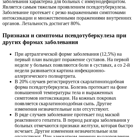
заболевания характерна для больных с иммунодефицитом.
Является самым тяжелым проявлением псевдотуберкулеза.
Заболевание протекает с резко выраженными симптомами
интоксикации и множественными поражениями внутренних
органов. Летальность достигает 80%.
Признаки и симптомы псевдотуберкулеза при
других формах заболевания
При артралгической форме заболевания (12,5%) на
первый план выходит поражение суставов. На первой
неделе у больных появляются боли в суставах, а со 2-й
недели развивается картина инфекционно-
аллергического полиартрита.
В 20% случаев регистрируется скарлатиноподобная
форма псевдотуберкулеза. Болезнь протекает на фоне
повышенной температуры тела и выраженных
симптомов интоксикации. На кожных покровах
появляется скарлатиноподобная сыпь. Другие
изменения незначительные или отсутствуют.
В ряде случаев заболевание протекает под маской
реактивного гепатита. В период разгара заболевания у
больных отмечаются признаки желтухи, которая быстро
исчезает. Другие изменения незначительные или
отсутствуют. При адекватном лечении выздоровление