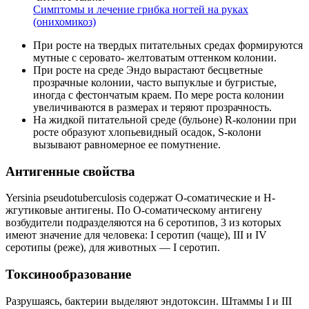
Симптомы и лечение грибка ногтей на руках
(онихомикоз)
При росте на твердых питательных средах формируются
мутные с серовато- желтоватым оттенком колонии.
При росте на среде Эндо вырастают бесцветные
прозрачные колонии, часто выпуклые и бугристые,
иногда с фестончатым краем. По мере роста колонии
увеличиваются в размерах и теряют прозрачность.
На жидкой питательной среде (бульоне) R-колонии при
росте образуют хлопьевидный осадок, S-колони
вызывают равномерное ее помутнение.
Антигенные свойства
Yersinia pseudotuberculosis содержат О-соматические и Н-
жгутиковые антигены. По О-соматическому антигену
возбудители подразделяются на 6 серотипов, 3 из которых
имеют значение для человека: I серотип (чаще), III и IV
серотипы (реже), для животных — I серотип.
Токсинообразование
Разрушаясь, бактерии выделяют эндотоксин. Штаммы I и III