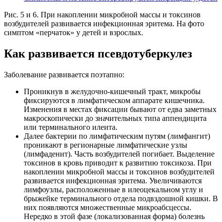
Рис. 5 и 6. При накоплении микробной массы и токсинов
возбудителей развивается инфекционная эритема. На фото
симптом «перчаток» у детей и взрослых.
Как развивается псевдотуберкулез
Заболевание развивается поэтапно:
Проникнув в желудочно-кишечный тракт, микробы
фиксируются в лимфатическом аппарате кишечника.
Изменения в местах фиксации бывают от едва заметных
макроскопически до значительных типа аппендицита
или терминального илеита.
Далее бактерии по лимфатическим путям (лимфангит)
проникают в регионарные лимфатические узлы
(лимфаденит). Часть возбудителей погибает. Выделение
токсинов в кровь приводит к развитию токсикоза. При
накоплении микробной массы и токсинов возбудителей
развивается инфекционная эритема. Увеличиваются
лимфоузлы, расположенные в илеоцекальном углу и
брыжейке терминального отдела подвздошной кишки. В
них появляются множественные микроабсцессы.
Нередко в этой фазе (локализованная форма) болезнь