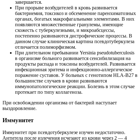
завершается.
При прорыве возбудителей в кровь развивается
бактериемия, токсикоз и обсеменение паренхиматозных
органах, богатых макрофагальными элементами. В них
появляются множественные гранулемы, имеющие
схожесть с туберкулезными, и микроабсцессы,
постепенно развиваются дистрофические процессы. В
данном случае клиническая картина псевдотуберкулеза
отличается полиморфизмом.
При длительном пребывании Yersinia pseudotuberculosis
в организме больного развивается сенсибилизация на
продукты распада и токсины возбудителей. Развивается
инфекционная эритема и инфекционно-аллергическое
поражение суставов. У больных с генотипом HLA-B27 в
большинстве случаев в крови развиваются
иммунопатологические реакции. Болезнь в этом случае
протекает по типу коллагеноза.
При освобождении организма от бактерий наступает
выздоровление.
Иммунитет
Иммунитет при псевдотуберкулезе изучен недостаточно.
Антитела после излечения исчезают из крови через 2 — 4