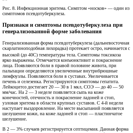
Рис. 8. Инфекционная эритема. Симптом «носков» — один из
симптомов псевдотуберкулеза.
Признаки и симптомы псевдотуберкулеза при
генерализованной форме заболевания
Генерализованная форма псевдотуберкулеза (дальневосточная
скарлатиноподобная лихорадка) протекает остро, начинается с
высокой (до 40
С) температуры тела. Симптомы токсикоза
ярко выражены. Отмечается конъюнктивит и покраснение
лица. Появляются боли в правой половине живота, при
пальпации определяются увеличенные внутрибрюшные
лимфоузлы. Появляются боли в суставах. Увеличивается
печень и селезенка. Регистрируются симптомы гепатита.
Лейкоцитоз достигает 20 — 30 в 1 мкл, СОЭ — до 40 — 50
мм/час. На 2 — 3 неделе появляется сыпь на коже
конечностей, отечность и покраснение ладоней и стоп,
узловая эритема в области крупных суставов. С 4-й недели
наступает выздоровление. На месте высыпаний появляется
шелушение кожи, на коже ладоней и стоп — пластинчатое
шелушение.
В 2 — 3% случаев регистрируется септицемия. Данная форма