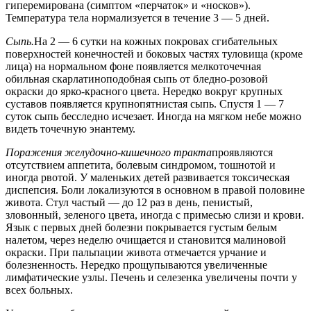
гиперемирована (симптом «перчаток» и «носков»).
Температура тела нормализуется в течение 3 — 5 дней.
Сыпь.
На 2 — 6 сутки на кожных покровах сгибательных
поверхностей конечностей и боковых частях туловища (кроме
лица) на нормальном фоне появляется мелкоточечная
обильная скарлатиноподобная сыпь от бледно-розовой
окраски до ярко-красного цвета. Нередко вокруг крупных
суставов появляется крупнопятнистая сыпь. Спустя 1 — 7
суток сыпь бесследно исчезает. Иногда на мягком небе можно
видеть точечную энантему.
Поражения желудочно-кишечного тракта
проявляются
отсутствием аппетита, болевым синдромом, тошнотой и
иногда рвотой. У маленьких детей развивается токсическая
диспепсия. Боли локализуются в основном в правой половине
живота. Стул частый — до 12 раз в день, пенистый,
зловонный, зеленого цвета, иногда с примесью слизи и крови.
Язык с первых дней болезни покрывается густым белым
налетом, через неделю очищается и становится малиновой
окраски. При пальпации живота отмечается урчание и
болезненность. Нередко прощупываются увеличенные
лимфатические узлы. Печень и селезенка увеличены почти у
всех больных.