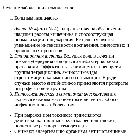
Лечение заболевания комплексное.
Больным назначается
диета № 4
(стол № 4), направленная на обеспечение
щадящей работы кишечника и способствующая
нормализации пищеварения. Ее целью является
уменьшение интенсивности воспаления, гнилостных и
бродидьных процессов.
Этиотропная терапия.
Ведущая роль в лечении
псевдотуберкулеза отводится антибактериальным
препаратам. Эффективны левомицетин, препараты
группы тетрациклина, аминогликозиды —
стрептомицин, канамицин и гентамицин. В ряде
случаев вместо антибиотиков применяются препараты
нитрофурановой группы.
Патогенетическая и симптоматическая
терапия
является важным компонентом в лечении любого
инфекционного заболевания.
При выраженном токсикозе применяются
дезинтоксикационные средства: реополиглюкин,
полионные растворы, гемодез и др.
Снижают аллергизацию организма антигистаминные