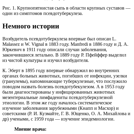
Рис. 1. Крупнопятнистая сыпь в области крупных суставов —
один из симптомов псевдотуберкулеза.
Немного истории
Возбудитель псевдотуберкулеза впервые был описан L.
Malassez и W. Vignal в 1883 году. Manfredi в 1886 году и Д. А.
Юркевич в 1911 году описали случаи заболевания,
закончившиеся летально. В 1889 году Р. Пфейффер выделил
из чистой культуры и изучил возбудителя.
К. Эберт в 1895 году впервые обнаружил во внутренних
органах больных животных, погибших от инфекции, узелки
(гранулемы), напоминающие туберкулезные, что послужило
поводом назвать болезнь псевдотубекулезом. А в 1953 году
были диагностированы у инфицированных животных
мезентериальные лимфадениты псевдотуберкулезной
этиологии. В этом же году началось систематическое
изучение заболевания зарубежными (Кнапп и Масхор) и
советскими (Р. И. Кузмайте, Г. В. Ющенко, О. А. Михайлова и
др) учеными, с 1959 года — изучение эпидемиологии.
Мнение врача: