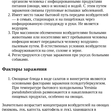
организм человека с инфицированными продуктами
питания (овощи, мясо и молоко) и водой. С этим путем
заражения связаны групповые вспышки заболеваний.
Имеет место также бытовой путь передачи возбудителей
— в семьях, стационарах и на пищеблоках через
инфицированную спецодежду и руки. Не является
ведущим.
При массивном обсеменении возбудителями больными
животными или носителями мест пребывания человека
инфекция может передаваться человеку воздушно-
пылевым путем. В естественных условиях возбудители
обнаруживаются на сене, соломе и зерне.
Регистрируются случаи заражения при укусах больными
собаками.
Факторы заражения
Овощные блюда в виде салатов и винегретов являются
основными факторами заражения псевдотуберкулезом.
При температуре бытового холодильника Yersinia
pseudotuberculosis размножаются и накапливаются на
пищевых продуктах, особенно на овощах.
Значительно возрастает концентрация возбудителей на овощах
(морковь, лук, капуста, картофель и лук), хранящихся в