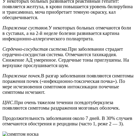
У некоторых больных развивается реактивный гепатит:
появляется желтуха, в крови повышается уровень билирубина
и трансаминаз, моча приобретает темную окраску, кал
обесцвечивается.
Поражение суставов.
У некоторых больных отмечаются боли
в суставах, а на 2-й неделе болезни развивается картина
инфекционно-аллергического полиартрита.
Сердечно-сосудистая система.
При заболевании страдает
сердечно-сосудистая система. Отмечаются тахикардия.
Снижение АД умеренное. Сердечные тоны приглушены. На
верхушке прослушивается шум.
Поражение почек.
В разгар заболевания появляются симптомы
поражения почек («инфекционно-токсическая почка»). По
мере исчезновения симптомов интоксикации почечные
симптомы исчезают.
ЦНС.
При очень тяжелом течении псевдотуберкулеза
появляются симптомы раздражения мозговых оболочек.
Продолжительность заболевания около 7 дней. В 30% случаев
отмечаются обострения и рецидивы (часто 1, реже 2 — 3).