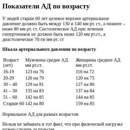
Показатели АД по возрасту
У людей старше 60 лет целевое верхнее артериальное
давление должно быть между 130 и 140 мм рт. ст., а нижнее –
ниже 80 мм рт. ст. Систолическое АД при лечении
гипертоников не должно быть ниже 120 мм рт.ст., а
диастолическое 70-ти мм рт. ст
Шкала артериального давления по возрасту
Возраст
Мужчины средне АД
Женщины среднее АД
(лет)
мм рт.ст.
мм рт.ст.
16-19
123 на 76
116 на 72
20-29
126 на 79
120 на 75
30 – 40
129 на 81
127 на 80
41 – 50
135 на 83
137 на 84
51 – 60
142 на 85
144 на 85
Старше 60
142 на 80
159 на 85
Нормальное АД для разных возрастов
Нельзя не забывать и тот факт, что при физической нагрузке
нужно следить за пульсом.