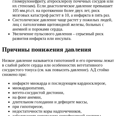
гломерулонефриту, атеросклерозу почечных сосудов или
их стенозам). Если диастолическое давление превышает
105 мм.рт.ст. на протяжении более двух лет, риск
мозговых катастроф растет в 10, а инфаркта в пять раз.
Систолическое давление чаще растет у пожилых людей,
лиц с патологиями щитовидной железы, больных с
анемией и пороками сердца.
Увеличение пульсового давления – серьезный риск
развития инфаркта или инсульта.
Причины понижения давления
Низкое давление называется гипотонией и его причины лежат
в слабой работе сердца или особенностях вегетативного
сосудистого тонуса (см. как повысить давление). АД стойко
снижено при:
инфаркте миокарда и последующем кардиосклерозе,
миокардиопатиях,
вегето-сосудистой дистонии,
на фоне анемии,
длительном голодании и дефиците массы,
при гипотиреозе,
недостаточности коры надпочечников,
заболеваниях гипоталамо-гипофизарной системы.