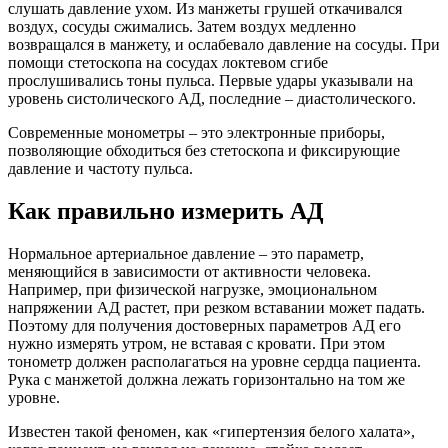
слушать давление ухом. Из манжеты грушей откачивался
воздух, сосуды сжимались. Затем воздух медленно
возвращался в манжету, и ослабевало давление на сосуды. При
помощи стетоскопа на сосудах локтевом сгибе
прослушивались тоны пульса. Первые удары указывали на
уровень систолического АД, последние – диастолического.
Современные монометры – это электронные приборы,
позволяющие обходиться без стетоскопа и фиксирующие
давление и частоту пульса.
Как правильно измерить АД
Нормальное артериальное давление – это параметр,
меняющийся в зависимости от активности человека.
Например, при физической нагрузке, эмоциональном
напряжении АД растет, при резком вставании может падать.
Поэтому для получения достоверных параметров АД его
нужно измерять утром, не вставая с кровати. При этом
тонометр должен располагаться на уровне сердца пациента.
Рука с манжетой должна лежать горизонтально на том же
уровне.
Известен такой феномен, как «гипертензия белого халата»,