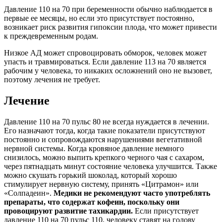
Давление 110 на 70 при беременности обычно наблюдается в
первые ее месяцы, но если это присутствует постоянно,
возникает риск развития гипоксии плода, что может привести
к преждевременным родам.
Низкое АД может спровоцировать обморок, человек может
упасть и травмироваться. Если давление 113 на 70 является
рабочим у человека, то никаких осложнений оно не вызовет,
поэтому лечения не требует.
Лечение
Давление 110 на 70 пульс 80 не всегда нуждается в лечении.
Его назначают тогда, когда такие показатели присутствуют
постоянно и сопровождаются нарушениями вегетативной
нервной системы. Когда кровяное давление немного
снизилось, можно выпить крепкого черного чая с сахаром,
через пятнадцать минут состояние человека улучшится. Также
можно скушать горький шоколад, который хорошо
стимулирует нервную систему, принять «Цитрамон» или
«Солпадеин».
Медики не рекомендуют часто употреблять
препараты, что содержат кофеин, поскольку они
провоцируют развитие тахикардии.
Если присутствует
давление 110 на 70 пульс 110, человеку ставят на голову