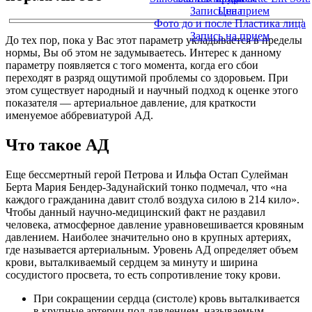
Запись на прием
Цена
Фото до и после Пластика лица
Запись на прием
До тех пор, пока у Вас этот параметр укладывается в пределы
нормы, Вы об этом не задумываетесь. Интерес к данному
параметру появляется с того момента, когда его сбои
переходят в разряд ощутимой проблемы со здоровьем. При
этом существует народный и научный подход к оценке этого
показателя — артериальное давление, для краткости
именуемое аббревиатурой АД.
Что такое АД
Еще бессмертный герой Петрова и Ильфа Остап Сулейман
Берта Мария Бендер-Задунайский тонко подмечал, что «на
каждого гражданина давит столб воздуха силою в 214 кило».
Чтобы данный научно-медицинский факт не раздавил
человека, атмосферное давление уравновешивается кровяным
давлением. Наиболее значительно оно в крупных артериях,
где называется артериальным. Уровень АД определяет объем
крови, выталкиваемый сердцем за минуту и ширина
сосудистого просвета, то есть сопротивление току крови.
При сокращении сердца (систоле) кровь выталкивается
в крупные артерии под давлением, называемым