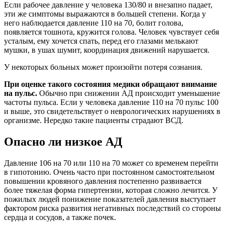
Если рабочее давление у человека 130/80 и внезапно падает,
эти же симптомы выражаются в большей степени. Когда у
него наблюдается давление 110 на 70, болит голова,
появляется тошнота, кружится голова. Человек чувствует себя
усталым, ему хочется спать, перед его глазами мелькают
мушки, в ушах шумит, координация движений нарушается.
У некоторых больных может произойти потеря сознания.
При оценке такого состояния медики обращают внимание
на пульс.
Обычно при снижении АД происходит уменьшение
частоты пульса. Если у человека давление 110 на 70 пульс 100
и выше, это свидетельствует о неврологических нарушениях в
организме. Нередко такие пациенты страдают ВСД.
Опасно ли низкое АД
Давление 106 на 70 или 110 на 70 может со временем перейти
в гипотонию. Очень часто при постоянном самостоятельном
повышении кровяного давления постепенно развивается
более тяжелая форма гипертензии, которая сложно лечится. У
пожилых людей понижение показателей давления выступает
фактором риска развития негативных последствий со стороны
сердца и сосудов, а также почек.