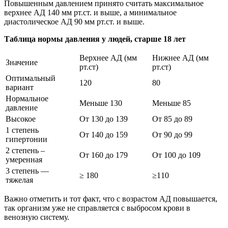
Повышенным давлением принято считать максимальное
верхнее АД 140 мм рт.ст. и выше, а минимальное
диастолическое АД 90 мм рт.ст. и выше.
Таблица нормы давления у людей, старше 18 лет
Верхнее АД (мм
Нижнее АД (мм
Значение
рт.ст)
рт.ст)
Оптимальный
120
80
вариант
Нормальное
Меньше 130
Меньше 85
давление
Высокое
От 130 до 139
От 85 до 89
1 степень
От 140 до 159
От 90 до 99
гипертонии
2 степень –
От 160 до 179
От 100 до 109
умеренная
3 степень —
≥ 180
≥110
тяжелая
Важно отметить и тот факт, что с возрастом АД повышается,
так организм уже не справляется с выбросом крови в
венозную систему.