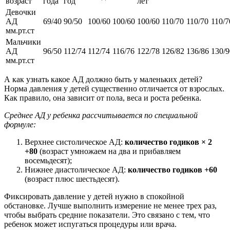
возраст
года
год
лет
Девочки
АД
69/40
90/50
100/60
100/60
100/60
110/70
110/70
110/7
мм.рт.ст
Мальчики
АД
96/50
112/74
112/74
116/76
122/78
126/82
136/86
130/9
мм.рт.ст
А как узнать какое АД должно быть у маленьких детей?
Норма давления у детей существенно отличается от взрослых.
Как правило, она зависит от пола, веса и роста ребенка.
Среднее АД у ребенка рассчитывается по специальной
формуле:
Верхнее систолическое АД:
количество годиков × 2
+80
(возраст умножаем на два и прибавляем
восемьдесят);
Нижнее диастолическое АД:
количество годиков +60
(возраст плюс шестьдесят).
Фиксировать давление у детей нужно в спокойной
обстановке. Лучше выполнить измерение не менее трех раз,
чтобы выбрать средние показатели. Это связано с тем, что
ребенок может испугаться процедуры или врача.