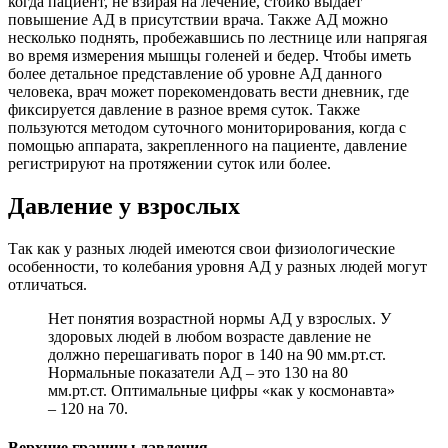
когда пациент, не взирая на лечение, стойко выдает
повышение АД в присутствии врача. Также АД можно
несколько поднять, пробежавшись по лестнице или напрягая
во время измерения мышцы голеней и бедер. Чтобы иметь
более детальное представление об уровне АД данного
человека, врач может порекомендовать вести дневник, где
фиксируется давление в разное время суток. Также
пользуются методом суточного мониторирования, когда с
помощью аппарата, закрепленного на пациенте, давление
регистрируют на протяжении суток или более.
Давление у взрослых
Так как у разных людей имеются свои физиологические
особенности, то колебания уровня АД у разных людей могут
отличаться.
Нет понятия возрастной нормы АД у взрослых. У
здоровых людей в любом возрасте давление не
должно перешагивать порог в 140 на 90 мм.рт.ст.
Нормальные показатели АД – это 130 на 80
мм.рт.ст. Оптимальные цифры «как у космонавта»
– 120 на 70.
Верхние границы давления