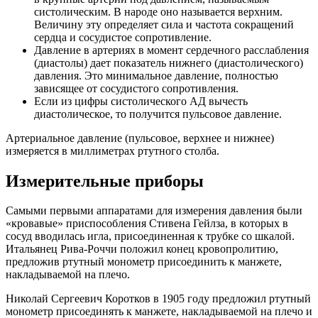
систолическим. В народе оно называется верхним.
Величину эту определяет сила и частота сокращений
сердца и сосудистое сопротивление.
Давление в артериях в момент сердечного расслабления
(диастолы) дает показатель нижнего (диастолического)
давления. Это минимальное давление, полностью
зависящее от сосудистого сопротивления.
Если из цифры систолического АД вычесть
диастолическое, то получится пульсовое давление.
Артериальное давление (пульсовое, верхнее и нижнее)
измеряется в миллиметрах ртутного столба.
Измерительные приборы
Самыми первыми аппаратами для измерения давления были
«кровавые» приспособления Стивена Гейлза, в которых в
сосуд вводилась игла, присоединенная к трубке со шкалой.
Итальянец Рива-Роччи положил конец кровопролитию,
предложив ртутный монометр присоединить к манжете,
накладываемой на плечо.
Николай Сергеевич Коротков в 1905 году предложил ртутный
монометр присоединять к манжете, накладываемой на плечо и