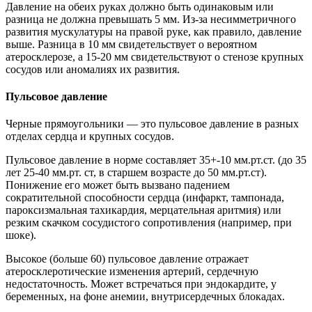
Давление на обеих руках должно быть одинаковым или
разница не должна превышать 5 мм. Из-за несимметричного
развития мускулатуры на правой руке, как правило, давление
выше. Разница в 10 мм свидетельствует о вероятном
атеросклерозе, а 15-20 мм свидетельствуют о стенозе крупных
сосудов или аномалиях их развития.
Пульсовое давление
Черные прямоугольники — это пульсовое давление в разных
отделах сердца и крупных сосудов.
Пульсовое давление в норме составляет 35+-10 мм.рт.ст. (до 35
лет 25-40 мм.рт. ст, в старшем возрасте до 50 мм.рт.ст).
Понижение его может быть вызвано падением
сократительной способности сердца (инфаркт, тампонада,
пароксизмальная тахикардия, мерцательная аритмия) или
резким скачком сосудистого сопротивления (например, при
шоке).
Высокое (больше 60) пульсовое давление отражает
атеросклеротические изменения артерий, сердечную
недостаточность. Может встречаться при эндокардите, у
беременных, на фоне анемии, внутрисердечных блокадах.