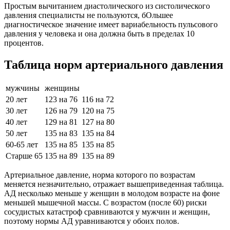
Простым вычитанием диастолического из систолического
давления специалисты не пользуются, бОльшее
диагностическое значение имеет вариабельность пульсового
давления у человека и она должна быть в пределах 10
процентов.
Таблица норм артериального давления
мужчины
женщины
20 лет
123 на 76
116 на 72
30 лет
126 на 79
120 на 75
40 лет
129 на 81
127 на 80
50 лет
135 на 83
135 на 84
60-65 лет
135 на 85
135 на 85
Старше 65
135 на 89
135 на 89
Артериальное давление, норма которого по возрастам
меняется незначительно, отражает вышеприведенная таблица.
АД несколько меньше у женщин в молодом возрасте на фоне
меньшей мышечной массы. С возрастом (после 60) риски
сосудистых катастроф сравниваются у мужчин и женщин,
поэтому нормы АД уравниваются у обоих полов.