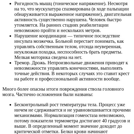
Ригидность мышц (тоническое напряжение). Несмотря
на то, что мускулатура спазмирована (в ходе пальпации
обнаруживается выраженное напряжение), двигательная
активность существенно нарушена. Человек быстро
утомляется. На ранних стадиях реабилитации
невозможно пройти и нескольких метров.
Нарушение координации — типичное последствие
инсульта мозжечка. Больной перестает понимать, как
управлять собственным телом, отсюда неуверенная,
неуклюжая походка, неспособность брать предметы.
Мелкая моторика сведена на нет.
Тремор. Дрожь. Непроизвольные движения приводят к
невозможности управлять конечностями, выполнять
точные действия. В некоторых случаях это ставит крест
на работе и профессиональной активности вообще.
Много более опасны итоги повреждения ствола головного
мозга. Частично осложнения были названы:
Бесконтрольный рост температуры тела. Процесс уже
ничем не сдерживается и не уравновешивается прочими
механизмами. Нормализация гомеостаза невозможно,
потому показатели термометра достигают 40 градусов и
выше. В определенный момент значение доходит до
критической отметки. Белки крови начинают