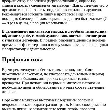
профилактику пролежней (переворачивание, обработку
спины и крестца специальными мазями). Для кормления часто
приходится использовать зонд, так как глотание нарушено.
Рекомендуется готовить пищу в протертом виде или с
помощью блендера. Режим кормления должен быть частым (7
— 8 раз в день), а порции маленькими.
В дальнейшем назначается массаж и лечебная гимнастика,
обучение ходьбе, самообслуживанию, восстановление речи
с участием логопеда.
В позднем реабилитационном периоде
применяют физиотерапию и иглоукалывание, пешие прогулки
с возрастающей длительностью.
Профилактика
Врачи рекомендуют избегать травм, не злоупотреблять
никотином и алкоголем, не употреблять длительный период
времени и в больших дозировках медикаментозные
препараты. При появлении первых симптомов патологии
необходимо пройти обследование и начать соответствующее
лечение.
Поражение мозжечка выступает следствием болезней
неврологического характера или травм. Важно своевременно
выявить причину развития патологии, чтобы провести