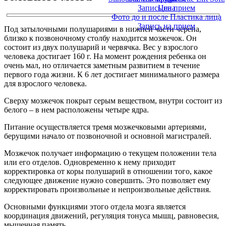
Запись на прием
Цена
Фото до и после Пластика лица
Запись на прием
Под затылочными полушариями в нижней части черепа,
близко к позвоночному столбу находится мозжечок. Он
состоит из двух полушарий и червячка. Вес у взрослого
человека достигает 160 г. На момент рождения ребенка он
очень мал, но отличается заметным развитием в течение
первого года жизни. К 6 лет достигает минимального размера
для взрослого человека.
Сверху мозжечок покрыт серым веществом, внутри состоит из
белого – в нем расположены четыре ядра.
Питание осуществляется тремя мозжечковыми артериями,
берущими начало от позвоночной и основной магистралей.
Мозжечок получает информацию о текущем положении тела
или его отделов. Одновременно к нему приходит
корректировка от коры полушарий в отношении того, какое
следующее движение нужно совершить. Это позволяет ему
корректировать произвольные и непроизвольные действия.
Основными функциями этого отдела мозга является
координация движений, регуляция тонуса мышц, равновесия,
мышечная память.