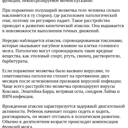
функции, неконтролируемое мочеиспускание.
При поражении полушарий мозжечка тело человека сильно
наклоняется в ту сторону, где расположен патологический
очаг, поэтому он регулярно падает. Такое расстройство
приводит к развитию кинетической атаксии. Она выражается
в невозможности выполнения точных движений.
Нередко наблюдается атаксия, спровоцированная токсинами,
которые оказывают пагубное влияние на клетки головного
мозга. Патологию могут спровоцировать такие вредные
вещества, как этиловый спирт, ртуть, свинец, растворители,
барбитураты.
Если поражение мозжечка было вызвано вирусами, то
симптоматика патологии стихнет на протяжении двух
месяцев после исчезновения признаков вирусной инфекции.
Чаще всего расстройство мозжечка провоцируют вирусы
Коксаки, Энштейна-Барра, ветряная оспа, синдром Лайма и
ВИЧ-инфекция.
Врожденная атаксия характеризуется задержкой двигательной
активности. Ребенок начинает поздно сидеть и ходить,
разговаривать, он может отставать в психическом развитии.
Обычно в десятилетнем возрасте происходит компенсация
функций мозга.