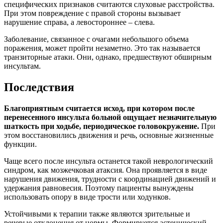
специфических признаков считаются слуховые расстройства.
При этом повреждение с правой стороны вызывает
нарушение справа, а левостороннее – слева.
Заболевание, связанное с очагами небольшого объема
поражения, может пройти незаметно. Это так называется
транзиторные атаки. Они, однако, предшествуют обширным
инсультам.
Последствия
Благоприятным считается исход, при котором после
перенесенного инсульта больной ощущает незначительную
шаткость при ходьбе, периодическое головокружение.
При
этом восстановились движения и речь, основные жизненные
функции.
Чаще всего после инсульта останется такой неврологический
синдром, как мозжечковая атаксия. Она проявляется в виде
нарушения движения, трудности с координацией движений и
удержания равновесия. Поэтому пациенты вынуждены
использовать опору в виде трости или ходунков.
Устойчивыми к терапии также являются зрительные и
речевые отклонения от нормы. Формируется астенический