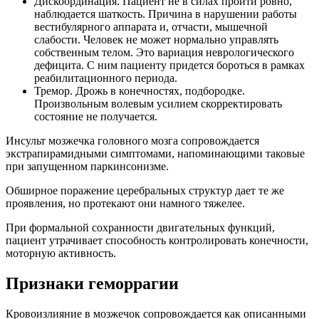
Дискоординация. Пациент не в силах пройти ровно,
наблюдается шаткость. Причина в нарушении работы
вестибулярного аппарата и, отчасти, мышечной
слабости. Человек не может нормально управлять
собственным телом. Это вариация неврологического
дефицита. С ним пациенту придется бороться в рамках
реабилитационного периода.
Тремор. Дрожь в конечностях, подбородке.
Произвольным волевым усилием скорректировать
состояние не получается.
Инсульт мозжечка головного мозга сопровождается
экстрапирамидными симптомами, напоминающими таковые
при запущенном паркинсонизме.
Обширное поражение церебральных структур дает те же
проявления, но протекают они намного тяжелее.
При формальной сохранности двигательных функций,
пациент утрачивает способность контролировать конечности,
моторную активность.
Признаки геморрагии
Кровоизлияние в мозжечок сопровождается как описанными