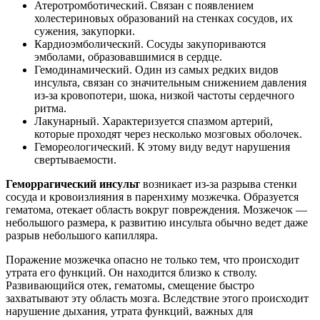
Атеротромботический. Связан с появлением
холестериновых образований на стенках сосудов, их
сужения, закупорки.
Кардиоэмболический. Сосуды закупориваются
эмболами, образовавшимися в сердце.
Гемодинамический. Один из самых редких видов
инсульта, связан со значительным снижением давления
из-за кровопотери, шока, низкой частоты сердечного
ритма.
Лакунарный. Характеризуется спазмом артерий,
которые проходят через несколько мозговых оболочек.
Гемореологический. К этому виду ведут нарушения
свертываемости.
Геморрагический инсульт
возникает из-за разрыва стенки
сосуда и кровоизлияния в паренхиму мозжечка. Образуется
гематома, отекает область вокруг повреждения. Мозжечок —
небольшого размера, к развитию инсульта обычно ведет даже
разрыв небольшого капилляра.
Поражение мозжечка опасно не только тем, что происходит
утрата его функций. Он находится близко к стволу.
Развивающийся отек, гематомы, смещение быстро
захватывают эту область мозга. Вследствие этого происходит
нарушение дыхания, утрата функций, важных для