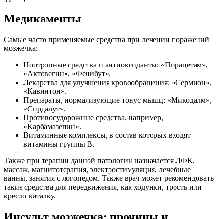
Медикаменты
Самые часто применяемые средства при лечении поражений
мозжечка:
Ноотропные средства и антиоксиданты: «Пирацетам»,
«Актовегин», «Фенибут».
Лекарства для улучшения кровообращения: «Сермион»,
«Кавинтон».
Препараты, нормализующие тонус мышц: «Микодалм»,
«Сирдалут».
Противосудорожные средства, например,
«Карбамазепин».
Витаминные комплексы, в состав которых входят
витамины группы В.
Также при терапии данной патологии назначается ЛФК,
массаж, магнитотерапия, электростимуляция, лечебные
ванны, занятия с логопедом. Также врач может рекомендовать
такие средства для передвижения, как ходунки, трость или
кресло-каталку.
Инсульт мозжечка: прочины и