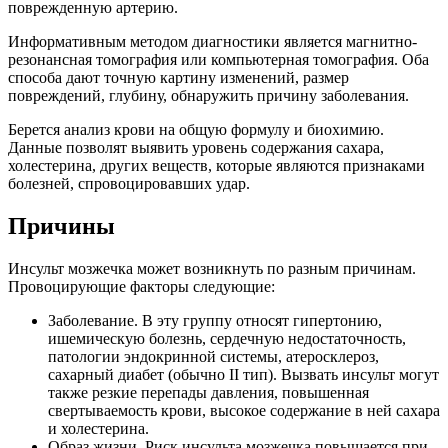
поврежденную артерию.
Информативным методом диагностики является магнитно-
резонансная томография или компьютерная томография. Оба
способа дают точную картину изменений, размер
повреждений, глубину, обнаружить причину заболевания.
Берется анализ крови на общую формулу и биохимию.
Данные позволят выявить уровень содержания сахара,
холестерина, других веществ, которые являются признаками
болезней, спровоцировавших удар.
Причины
Инсульт мозжечка может возникнуть по разным причинам.
Провоцирующие факторы следующие:
Заболевание. В эту группу относят гипертонию,
ишемическую болезнь, сердечную недостаточность,
патологии эндокринной системы, атеросклероз,
сахарный диабет (обычно II тип). Вызвать инсульт могут
также резкие перепады давления, повышенная
свертываемость крови, высокое содержание в ней сахара
и холестерина.
Образ жизни. Риск инсульта мозжечка повышается при