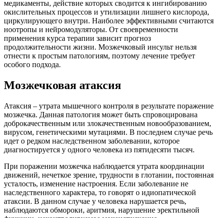
медикаменты, действие которых сводится к ингибированию
окислительных процессов и утилизации лишнего кислорода,
циркулирующего внутри. Наиболее эффективными считаются
ноотропы и нейромодуляторы. От своевременности
применения курса терапии зависит прогноз
продолжительности жизни. Мозжечковый инсульт нельзя
отнести к простым патологиям, поэтому лечение требует
особого подхода.
Мозжечковая атаксия
Атаксия – утрата мышечного контроля в результате поражение
мозжечка. Данная патология может быть спровоцирована
доброкачественным или злокачественным новообразованием,
вирусом, генетическими мутациями. В последнем случае речь
идет о редком наследственном заболевании, которое
диагностируется у одного человека из пятидесяти тысяч.
При поражении мозжечка наблюдается утрата координации
движений, нечеткое зрение, трудности в глотании, постоянная
усталость, изменение настроения. Если заболевание не
наследственного характера, то говорят о идиопатической
атаксии. В данном случае у человека нарушается речь,
наблюдаются обмороки, аритмия, нарушение эректильной