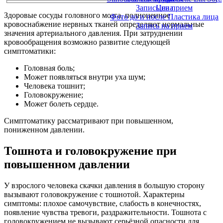
Запись на прием
Цена
Здоровые сосуды головного мозга, полноценное
Фото до и после Пластика лица
кровоснабжение нервных тканей определяют нормальные
Запись на прием
значения артериального давления. При затруднении
кровообращения возможно развитие следующей
симптоматики:
Головная боль;
Может появляться внутри уха шум;
Человека тошнит;
Головокружение;
Может болеть сердце.
Симптоматику рассматривают при повышенном,
пониженном давлении.
Тошнота и головокружение при
повышенном давлении
У взрослого человека скачки давления в большую сторону
вызывают головокружение с тошнотой. Характерны
симптомы: плохое самочувствие, слабость в конечностях,
появление чувства тревоги, раздражительности. Тошнота с
головокружением не вызывают серьёзной опасности для