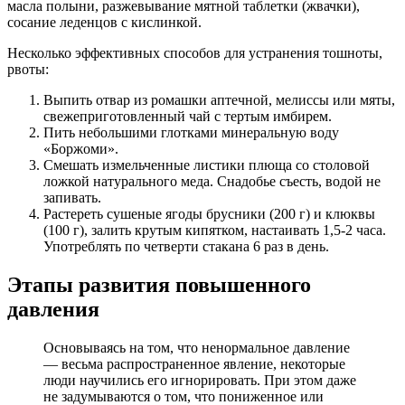
масла полыни, разжевывание мятной таблетки (жвачки),
сосание леденцов с кислинкой.
Несколько эффективных способов для устранения тошноты,
рвоты:
Выпить отвар из ромашки аптечной, мелиссы или мяты,
свежеприготовленный чай с тертым имбирем.
Пить небольшими глотками минеральную воду
«Боржоми».
Смешать измельченные листики плюща со столовой
ложкой натурального меда. Снадобье съесть, водой не
запивать.
Растереть сушеные ягоды брусники (200 г) и клюквы
(100 г), залить крутым кипятком, настаивать 1,5-2 часа.
Употреблять по четверти стакана 6 раз в день.
Этапы развития повышенного
давления
Основываясь на том, что ненормальное давление
— весьма распространенное явление, некоторые
люди научились его игнорировать. При этом даже
не задумываются о том, что пониженное или