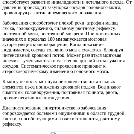
способствует развитию инвалидности и летального исхода. От
давления происходит закупорка сосудов головного мозга,
провоцируя развитие ишемического поражения.
Заболевания способствуют плохой речи, атрофии мышц
языка, головокружению, сильному рвотному рефлексу,
постоянной мути, постоянной мигрени. При постоянных
значениях в пределах 180 мм запускается мозговая
ауторегуляция кровообращения. Когда показание
поднимается, сосуды головного мозга сужаются, блокируя
интенсивный кровяной поток. Может развиться мозговая
ишемия – уменьшается тонус стенок артерий из-за сужения
сосудов. Систематическое проявление приводит к
атеросклеротическому изменению головного мозга.
К мозгу не поступает нужное количество питательных
элементов из-за понижения кровяной подачи. Возникают
симптомы головокружения, постоянная тошнота, рвота,
прочие негативные последствия.
Диагностирование гипертонического заболевания
сопровождается болевыми ощущениями в области грудной
клетки, способствующими развитию тошноты, рвотному
рефлексу.