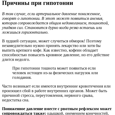
Причины при гипотонии
В том случае, если артериальное давление пониженное,
говорят о гипотонии. В этот может появиться анемия,
которая сопровождается общим недомоганием, тошнотой,
упадком сил. Становится дурно когда резко встаешь или
ложишься горизонтально.
В худшей ситуации, может случиться обморок! Поэтому
незамедлительно нужно принять лекарство или хотя бы
выпить крепкого кофе. Как известно, кофеин обладает
способностью повысить кровяное давление, но его действие
длится недолго.
При гипотонии тошнота может появиться если
человек истощен из-за физических нагрузок или
голодания.
Часто возникает если имеются внутренние кровотечения или
произошел сбой в работе внутренних органов. Может быть
причиной стресса, переутомления, нервного срыва,
недостатка сна.
Пониженное давление вместе с рвотным рефлексом может
сопровождаться также:
одышкой, онемением конечностей,