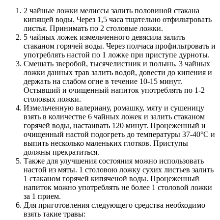
2 чайные ложки мелиссы залить половиной стакана
кипящей воды. Через 1,5 часа тщательно отфильтровать
листья. Принимать по 2 столовые ложки.
5 чайных ложек измельченного девясила залить
стаканом горячей воды. Через полчаса профильтровать и
употреблять настой по 1 ложке при приступе дурноты.
Смешать зверобой, тысячелистник и полынь. 3 чайных
ложки данных трав залить водой, довести до кипения и
держать на слабом огне в течение 10-15 минут.
Остывший и очищенный напиток употреблять по 1-2
столовых ложки.
Измельченную валериану, ромашку, мяту и сушеницу
взять в количестве 6 чайных ложек и залить стаканом
горячей воды, настаивать 120 минут. Процеженный и
очищенный настой подогреть до температуры 37-40°C и
выпить несколько маленьких глотков. Приступы
должны прекратиться.
Также для улучшения состояния можно использовать
настой из мяты. 1 столовою ложку сухих листьев залить
1 стаканом горячей кипяченой воды. Процеженный
напиток можно употреблять не более 1 столовой ложки
за 1 прием.
Для приготовления следующего средства необходимо
взять такие травы: