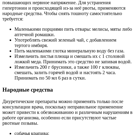
повышающих нервное напряжение. Для устранения
гипертонии и происходящей из-за неё рвоты, применяются
народные средства. Чтобы снять тошноту самостоятельно
требуется:
Маленькими порциями пить отвары: мелисы, мяты либо
аптечной ромашки.
Употреблять свежий зеленый чай, с добавлением
тертого имбиря.
Пить маленькими глотка минеральную воду без газа.
Измельчить листья плюща и смешать их с 1 столовой
ложкой меда. Принимать это средство не запивая водой.
Измельчить 200 г брусники, а также 100 г клюквы,
смешать, залить горячей водой и настоять 2 часа.
Принимать по 50 мл 6 раз в сутки.
Народные средства
Диуретические препараты можно применять только после
консультации врача, поскольку неправильное применение
может привести к обезвоживанию и различным нарушениям в
работе организма, особенно если присутствуют частые
рвотные позывы.
собачья крапива;