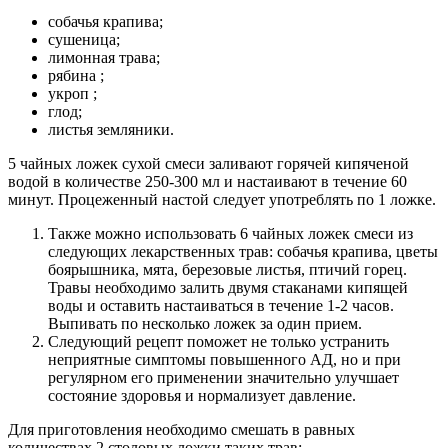
собачья крапива;
сушеница;
лимонная трава;
рябина ;
укроп ;
глод;
листья земляники.
5 чайных ложек сухой смеси заливают горячей кипяченой
водой в количестве 250-300 мл и настаивают в течение 60
минут. Процеженный настой следует употреблять по 1 ложке.
Также можно использовать 6 чайных ложек смеси из
следующих лекарственных трав: собачья крапива, цветы
боярышника, мята, березовые листья, птичий горец.
Травы необходимо залить двумя стаканами кипящей
воды и оставить настаиваться в течение 1-2 часов.
Выпивать по несколько ложек за один прием.
Следующий рецепт поможет не только устранить
неприятные симптомы повышенного АД, но и при
регулярном его применении значительно улучшает
состояние здоровья и нормализует давление.
Для приготовления необходимо смешать в равных
количествах 2 столовых ложки таких трав: