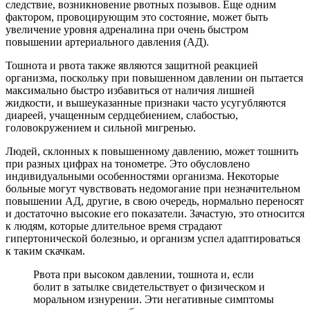
следствие, возникновение рвотных позывов. Еще одним
фактором, провоцирующим это состояние, может быть
увеличение уровня адреналина при очень быстром
повышении артериального давления (АД).
Тошнота и рвота также являются защитной реакцией
организма, поскольку при повышенном давлении он пытается
максимально быстро избавиться от наличия лишней
жидкости, и вышеуказанные признаки часто усугубляются
диареей, учащенным сердцебиением, слабостью,
головокружением и сильной мигренью.
Людей, склонных к повышенному давлению, может тошнить
при разных цифрах на тонометре. Это обусловлено
индивидуальными особенностями организма. Некоторые
больные могут чувствовать недомогание при незначительном
повышении АД, другие, в свою очередь, нормально переносят
и достаточно высокие его показатели. Зачастую, это относится
к людям, которые длительное время страдают
гипертонической болезнью, и организм успел адаптироваться
к таким скачкам.
Рвота при высоком давлении, тошнота и, если
болит в затылке свидетельствует о физическом и
моральном изнурении. Эти негативные симптомы