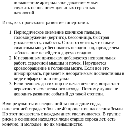
повышенное артериальное давление может
служить основанием для иных серьезных
патологий.
Итак, как происходит развитие гипертонии:
Периодическое онемение кончиков пальцев,
головокружение (вертиго), бессонница, быстрая
утомляемость, слабость. Стоит отметить, что такие
симптомы могут беспокоить не один год, прежде чем
заболевание перейдет в другую стадию.
К первичным признакам добавляется неправильная
работа сердечной мышцы и почек. Нарушается
кровообращение в головном мозге. Если все это
игнорировать, приведет к необратимым последствиям в
виде инфаркта или инсульта.
Если человек до сих пор не начал лечение, возрастает
вероятность смертельного исхода. Поэтому лучше не
доводить развитие событий до такой степени.
Взяв результаты исследований за последние годы,
гипертонией страдает больше 40 процентов населения Земли.
Но этот показатель с каждым днем увеличивается. В группе
риска в основном находятся люди старше сорока лет, есть,
конечно, и молодые, но их меньшинство.