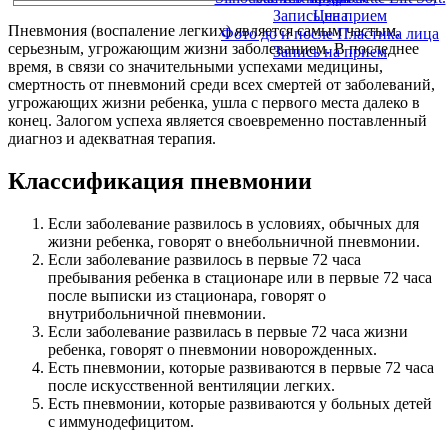
Запись на прием
Цена
Пневмония (воспаление легких) является самым частым,
Фото до и после Пластика лица
серьезным, угрожающим жизни заболеванием. В последнее
Запись на прием
время, в связи со значительными успехами медицины,
смертность от пневмоний среди всех смертей от заболеваний,
угрожающих жизни ребенка, ушла с первого места далеко в
конец. Залогом успеха является своевременно поставленный
диагноз и адекватная терапия.
Классификация пневмонии
Если заболевание развилось в условиях, обычных для
жизни ребенка, говорят о внебольничной пневмонии.
Если заболевание развилось в первые 72 часа
пребывания ребенка в стационаре или в первые 72 часа
после выписки из стационара, говорят о
внутрибольничной пневмонии.
Если заболевание развилась в первые 72 часа жизни
ребенка, говорят о пневмонии новорожденных.
Есть пневмонии, которые развиваются в первые 72 часа
после искусственной вентиляции легких.
Есть пневмонии, которые развиваются у больных детей
с иммунодефицитом.