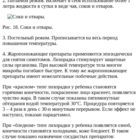
2. Питьевой режим. Включает в себя использование более 1
литра жидкости в сутки в виде чая, соков и отваров.
Рис. 18. Соки и отвары.
3. Постельный режим. Прописывается на весь период
повышения температуры.
4. Жаропонижающие препараты применяются эпизодически
для снятия симптомов. Лихорадка стимулирует защитные
силы организма. При высокой температуре тела многие
микробы погибают быстрее. К тому же жаропонижающие
препараты имеют нежелательные побочные действия.
При «красном» типе лихорадки у ребенка становятся
горячими конечности, покраснение лицо краснеет, появляется
чувство жара. В таком случае показаны пятиминутные
обтирания водой температурой 30°С. Процедура повторяется
3 – 4 раза в день с 30-и минутным перерывом. Если эффект не
наступил, показан парацетамол.
При «бледном» типе лихорадки у ребенка появляется озноб,
конечности становятся холодными, коже бледнеет. В таком
случае показано назначение сосудистых препаратов: