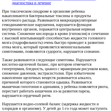
диагностика и лечение
При токсическом синдроме в организме ребенка
накапливаются бактериальные токсины и продукты
клеточного распада. Развиваются микроциркуляторные
гемодинамические нарушения, нарушается функция
внутренних органов, поражается центральная нервная
система. Снижение кислорода в крови (гипоксия) в сочетании
с высокой впитывающей способностью жидкости головного
мозга (гидрофильность) очень быстро приводит к развитию
отека мозга, который проявляется менингиальными
симптомами, появляются судороги, нарушается сознание.
Также развиваются следующие симптомы. Нарушается
кислотно-щелочной баланс, при котором отмечается
гипертермия, бледность, цианоз с мраморным рисунком кожи,
снижение давления, экстрасистолия. При избыточном
накоплении щелочных веществ развивается алкалоз,
причиной которого становится одышка. Развивается
мышечная гипотония и адинамия, у ребенка появляется рвота,
перестает работать кишечник из-за развития пареза,
нарушается сердечный ритм.
Нарушается водно-солевой баланс (задержка жидкости и
хлоридов в организме). У детей до 1-го года может наступить