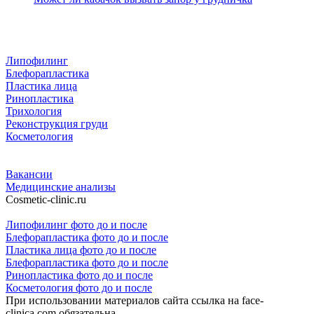
Липофилинг
Блефорапластика
Пластика лица
Ринопластика
Трихология
Реконструкция груди
Косметология
Вакансии
Медицинские анализы
Cosmetic-clinic.ru
Липофилинг фото до и после
Блефорапластика фото до и после
Пластика лица фото до и после
Блефорапластика фото до и после
Ринопластика фото до и после
Косметология фото до и после
При использовании материалов сайта ссылка на face-
clinica.com обязательна.