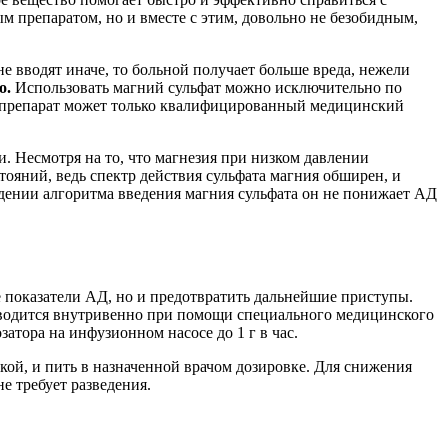
 препаратом, но и вместе с этим, довольно не безобидным,
е вводят иначе, то больной получает больше вреда, нежели
о.
Использовать магний сульфат можно исключительно по
ть препарат может только квалифицированный медицинский
. Несмотря на то, что магнезия при низком давлении
тояний, ведь спектр действия сульфата магния обширен, и
юдении алгоритма введения магния сульфата он не понижает АД
 показатели АД, но и предотвратить дальнейшие приступы.
 вводится внутривенно при помощи специального медицинского
атора на инфузионном насосе до 1 г в час.
кой, и пить в назначенной врачом дозировке. Для снижения
е требует разведения.