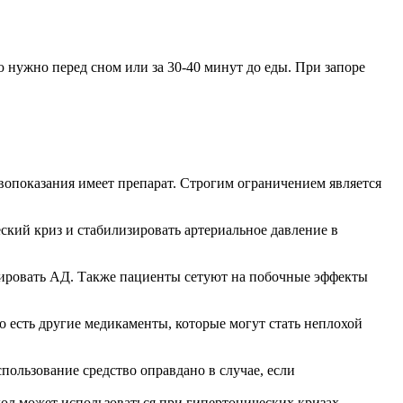
нужно перед сном или за 30-40 минут до еды. При запоре
вопоказания имеет препарат. Строгим ограничением является
кий криз и стабилизировать артериальное давление в
зировать АД. Также пациенты сетуют на побочные эффекты
Но есть другие медикаменты, которые могут стать неплохой
пользование средство оправдано в случае, если
дол может использоваться при гипертонических кризах.