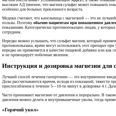
высоким АД (мнение, что магния сульфат может повышать пока
особенно для больных преклонного возраста.
Медики считают, что капельница с магнезией — это не лучший в
пользы. Поэтому
обычно пациентам при повышенном давлен
показаниям. Категорически противопоказано лицам, у которых
сотрудник.
Нередко можно услышать, что сульфат магния, который примен
противопоказана, врачи могут использовать этот препарат при
нередко он применяется в качестве пищевой добавки или как 
и не провоцирует побочные явления.
Инструкция и дозировка магнезии для 
Лучший способ лечения гипертонии — это внутривенное введен
Дозы рассчитываются врачом, исходя из показаний, тяжести п
приспособления в течение 5—10-ти минут в дозировке 4 г. Дале
Часто принимают магнезию от давления и перорально. В таком
давления можно делать и внутримышечные уколы, тогда применя
«Горячий укол»