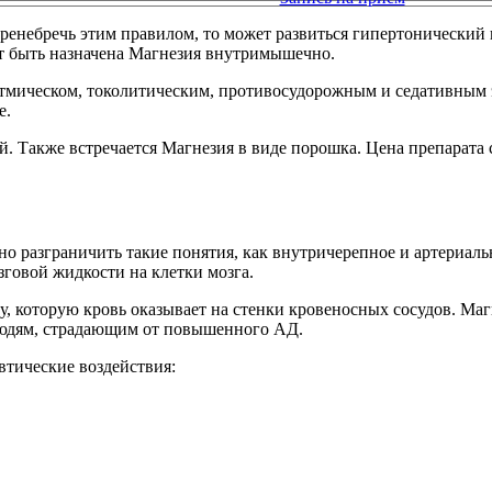
енебречь этим правилом, то может развиться гипертонический к
жет быть назначена Магнезия внутримышечно.
тмическом, токолитическим, противосудорожным и седативным
е.
. Также встречается Магнезия в виде порошка. Цена препарата со
но разграничить такие понятия, как внутричерепное и артериаль
зговой жидкости на клетки мозга.
лу, которую кровь оказывает на стенки кровеносных сосудов. М
 людям, страдающим от повышенного АД.
втические воздействия: