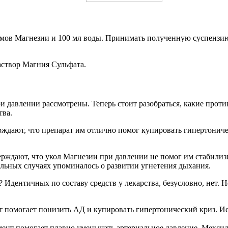
ммов Магнезии и 100 мл воды. Принимать полученную суспензию 
створ Магния Сульфата.
 давлении рассмотрены. Теперь стоит разобраться, какие проти
тва.
ждают, что препарат им отлично помог купировать гипертоничес
ерждают, что укол Магнезии при давлении не помог им стабили
ельных случаях упоминалось о развитии угнетения дыхания.
 Идентичных по составу средств у лекарства, безусловно, нет. 
ат помогает понизить АД и купировать гипертонический криз. Ис
амент помогает плавно уменьшать артериальное давление. Мекси