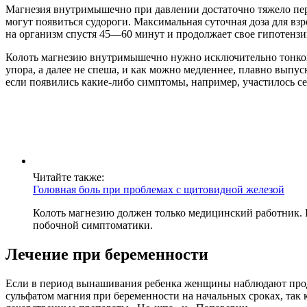
Магнезия внутримышечно при давлении достаточно тяжело пере
могут появиться судороги. Максимальная суточная доза для взр
на организм спустя 45—60 минут и продолжает свое гипотензи
Колоть магнезию внутримышечно нужно исключительно тонкой и
упора, а далее не спеша, и как можно медленнее, плавно выпу
если появились какие-либо симптомы, например, участилось се
Читайте также:
Головная боль при проблемах с щитовидной железой
Колоть магнезию должен только медицинский работник. 
побочной симптоматики.
Лечение при беременности
Если в период вынашивания ребенка женщины наблюдают прод
сульфатом магния при беременности на начальных сроках, так 