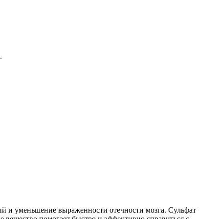
.
ий и уменьшение выраженности отечности мозга. Сульфат
 вещество помогает быстро и эффективно справиться с