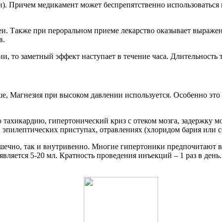
и). Причем медикамент может беспрепятственно использоваться 
еи. Также при пероральном приеме лекарство оказывает выраже
в.
 то заметный эффект наступает в течение часа. Длительность т
е, Магнезия при высоком давлении используется. Особенно это к
ахикардию, гипертонический криз с отеком мозга, задержку моч
 эпилептических приступах, отравлениях (хлоридом бария или с
ечно, так и внутривенно. Многие гипертоники предпочитают вв
ляется 5-20 мл. Кратность проведения инъекций – 1 раз в день.