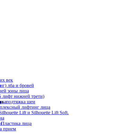
их век
а
г) лба и бровей
ней зоны лица
 лифт нижней трети)
а
ди
ика
 – подтяжка шеи
мплексный лифтинг лица
ouette Lift и Silhouette Lift Soft.
на
и
 Пластика лица
а прием