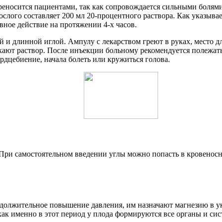
носится пациентами, так как сопровождается сильными болями. 
ослого составляет 200 мл 20-процентного раствора. Как указывае
вное действие на протяжении 4-х часов.
 длинной иглой. Ампулу с лекарством греют в руках, место дл
скают раствор. После инъекции больному рекомендуется полежат
рдцебиение, начала болеть или кружиться голова.
При самостоятельном введении углы можно попасть в кровеносны
олжительное повышение давления, им назначают магнезию в ук
как именно в этот период у плода формируются все органы и си