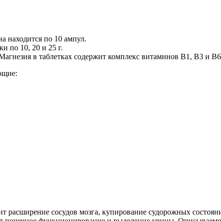
на находится по 10 ампул.
 по 10, 20 и 25 г.
 Магнезия в таблетках содержит комплекс витаминов В1, В3 и В6
ющие:
ит расширение сосудов мозга, купирование судорожных состоян
т почечное функционирование и выделение урины. Описываемое