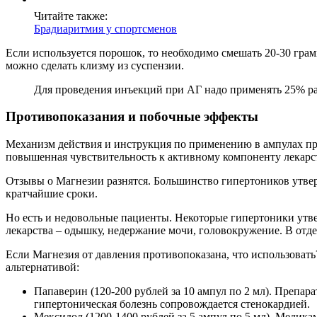
Читайте также:
Брадиаритмия у спортсменов
Если используется порошок, то необходимо смешать 20-30 гра
можно сделать клизму из суспензии.
Для проведения инъекций при АГ надо применять 25% ра
Противопоказания и побочные эффекты
Механизм действия и инструкция по применению в ампулах при
повышенная чувствительность к активному компоненту лекарс
Отзывы о Магнезии разнятся. Большинство гипертоников утвер
кратчайшие сроки.
Но есть и недовольные пациенты. Некоторые гипертоники утв
лекарства – одышку, недержание мочи, головокружение. В отд
Если Магнезия от давления противопоказана, что использовать?
альтернативой:
Папаверин (120-200 рублей за 10 ампул по 2 мл). Препар
гипертоническая болезнь сопровождается стенокардией.
Мексидол (1200-1400 рублей за 5 ампул по 5 мл). Медик