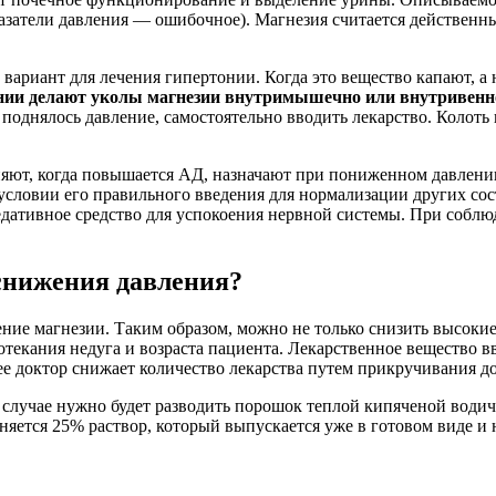
затели давления — ошибочное). Магнезия считается действенным
ариант для лечения гипертонии. Когда это вещество капают, а н
ии делают уколы магнезии внутримышечно или внутривенн
 поднялось давление, самостоятельно вводить лекарство. Коло
яют, когда повышается АД, назначают при пониженном давлении
 условии его правильного введения для нормализации других сос
седативное средство для успокоения нервной системы. При собл
снижения давления?
ие магнезии. Таким образом, можно не только снизить высокие
ротекания недуга и возраста пациента. Лекарственное вещество
е доктор снижает количество лекарства путем прикручивания доз
 случае нужно будет разводить порошок теплой кипяченой водич
ется 25% раствор, который выпускается уже в готовом виде и н