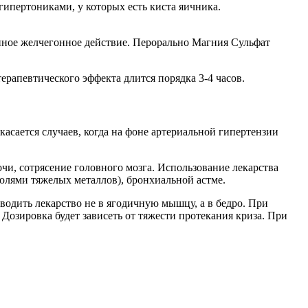
гипертониками, у которых есть киста яичника.
нное желчегонное действие. Перорально Магния Сульфат
ерапевтического эффекта длится порядка 3-4 часов.
асается случаев, когда на фоне артериальной гипертензии
и, сотрясение головного мозга. Использование лекарства
олями тяжелых металлов), бронхиальной астме.
одить лекарство не в ягодичную мышцу, а в бедро. При
 Дозировка будет зависеть от тяжести протекания криза. При