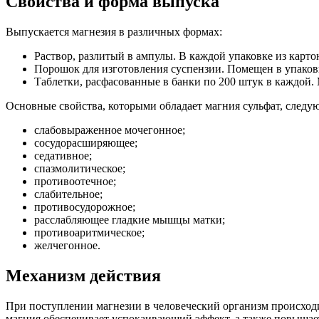
Свойства и форма выпуска
Выпускается магнезия в различных формах:
Раствор, разлитый в ампулы. В каждой упаковке из карто
Порошок для изготовления суспензии. Помещен в упаковки
Таблетки, расфасованные в банки по 200 штук в каждой.
Основные свойства, которыми обладает магния сульфат, следу
слабовыраженное мочегонное;
сосудорасширяющее;
седативное;
спазмолитическое;
противоотечное;
слабительное;
противосудорожное;
расслабляющее гладкие мышцы матки;
противоаритмическое;
желчегонное.
Механизм действия
При поступлении магнезии в человеческий организм происход
магния обеспечивает успокаивающий эффект, а также повышае