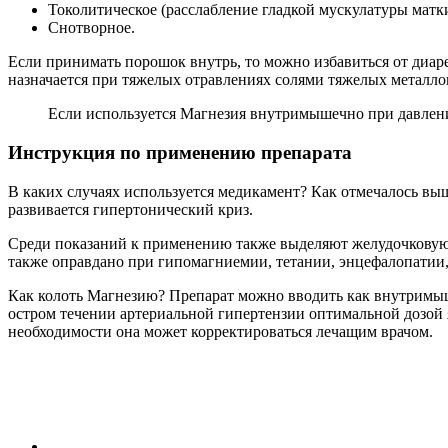
Токолитическое (расслабление гладкой мускулатуры матк
Снотворное.
Если принимать порошок внутрь, то можно избавиться от диар
назначается при тяжелых отравлениях солями тяжелых металло
Если используется Магнезия внутримышечно при давлении,
Инструкция по применению препарата
В каких случаях используется медикамент? Как отмечалось выш
развивается гипертонический криз.
Среди показаний к применению также выделяют желудочковую т
также оправдано при гипомагниемии, тетании, энцефалопатии,
Как колоть Магнезию? Препарат можно вводить как внутримыш
остром течении артериальной гипертензии оптимальной дозой яв
необходимости она может корректироваться лечащим врачом.