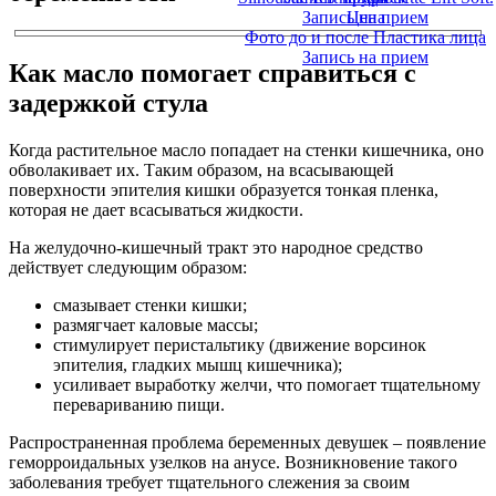
Запись на прием
Цена
Фото до и после Пластика лица
Запись на прием
Как масло помогает справиться с
задержкой стула
Когда растительное масло попадает на стенки кишечника, оно
обволакивает их. Таким образом, на всасывающей
поверхности эпителия кишки образуется тонкая пленка,
которая не дает всасываться жидкости.
На желудочно-кишечный тракт это народное средство
действует следующим образом:
смазывает стенки кишки;
размягчает каловые массы;
стимулирует перистальтику (движение ворсинок
эпителия, гладких мышц кишечника);
усиливает выработку желчи, что помогает тщательному
перевариванию пищи.
Распространенная проблема беременных девушек – появление
геморроидальных узелков на анусе. Возникновение такого
заболевания требует тщательного слежения за своим