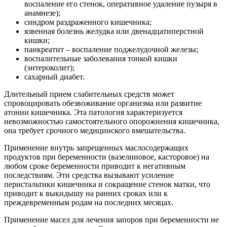
воспаление его стенок, оперативное удаление пузыря в
анамнезе);
синдром раздраженного кишечника;
язвенная болезнь желудка или двенадцатиперстной
кишки;
панкреатит – воспаление поджелудочной железы;
воспалительные заболевания тонкой кишки
(энтероколит);
сахарный диабет.
Длительный прием слабительных средств может
спровоцировать обезвоживание организма или развитие
атонии кишечника. Эта патология характеризуется
невозможностью самостоятельного опорожнения кишечника,
она требует срочного медицинского вмешательства.
Применение внутрь запрещенных маслосодержащих
продуктов при беременности (вазелиновое, касторовое) на
любом сроке беременности приводит к негативным
последствиям. Эти средства вызывают усиление
перистальтики кишечника и сокращение стенок матки, что
приводит к выкидышу на ранних сроках или к
преждевременным родам на последних месяцах.
Применение масел для лечения запоров при беременности не