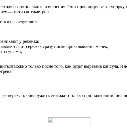
роисходят гормональные изменения. Они провоцируют закупорку 
ырех — пяти сантиметров.
носить следующие:
озникают у ребенка;
оявляются от сережек сразу после прокалывания мочек;
и за ушами;
иться можно только после того, как будет вырезана капсула. Ин
грева.
в размерах, то обнаружить ее можно только при пальпации, она