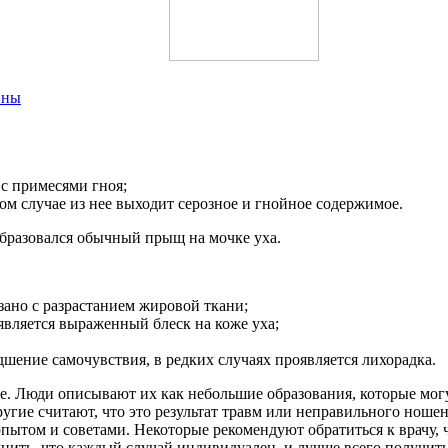
ины
 с примесями гноя;
ом случае из нее выходит серозное и гнойное содержимое.
образовался обычный прыщ на мочке уха.
зано с разрастанием жировой ткани;
является выраженный блеск на коже уха;
шение самочувствия, в редких случаях проявляется лихорадка.
ие. Люди описывают их как небольшие образования, которые мог
гие считают, что это результат травм или неправильного ношен
пытом и советами. Некоторые рекомендуют обратиться к врачу, ч
нить, что каждый случай индивидуален, и лучше всего получит