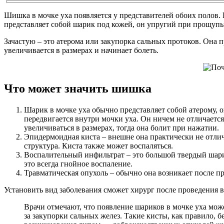
Шишка в мочке уха появляется у представителей обоих полов. Н
представляет собой шарик под кожей, он упругий при прощуп
Зачастую – это атерома или закупорка сальных протоков. Она 
увеличивается в размерах и начинает болеть.
Что может значить шишка
Шарик в мочке уха обычно представляет собой атерому, 
передвигается внутри мочки уха. Он ничем не отличается
увеличиваться в размерах, тогда она болит при нажатии.
Эпидермоидная киста – внешне она практически не отлича
структура. Киста также может воспаляться.
Воспалительный инфильтрат – это большой твердый шарик.
это всегда гнойное воспаление.
Травматическая опухоль – обычно она возникает после пр
Установить вид заболевания сможет хирург после проведения в
Врачи отмечают, что появление шариков в мочке уха може
за закупорки сальных желез. Такие кисты, как правило,