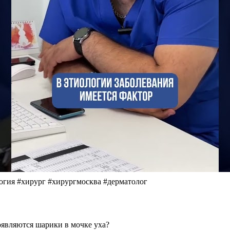
гия #хирург #хирургмосква #дерматолог