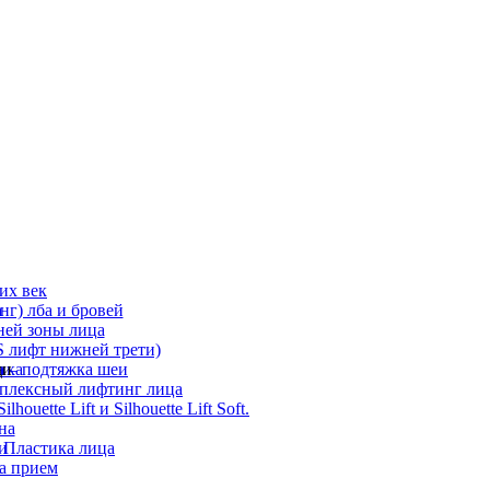
их век
а
г) лба и бровей
ней зоны лица
 лифт нижней трети)
а
ди
ика
 – подтяжка шеи
мплексный лифтинг лица
ouette Lift и Silhouette Lift Soft.
на
и
 Пластика лица
а прием