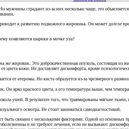
о мужчины страдают из-за них несколько чаще, это объясняется 
ывании.
приводит к развитию подкожного жировика. Он может долгое вре
она же жировик. Это доброкачественная опухоль, состоящая из ж
 от цвета кожи. Не доставляет дискомфорта, кроме психологичес
ется от атеромы. Но киста образуется из-за чрезмерного размно
 Он ярко красного цвета, а его температура выше, чем темпера
окола ушей. В результате того, что травмированы мягкие ткани
изуального осмотра. Не стоит заниматься самодиагностикой.
т быть связано с несколькими факторами. Одной из основных пр
 безболезненны и не требуют лечения, если не вызывают дискомф