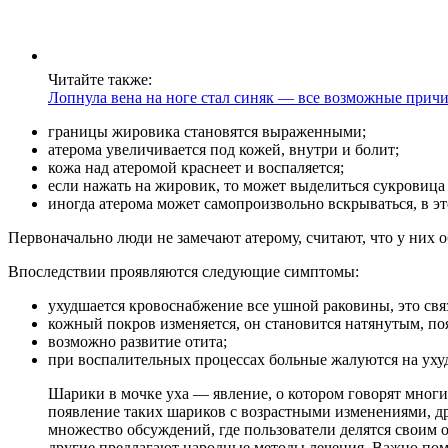
Читайте также:
Лопнула вена на ноге стал синяк — все возможные прич
границы жировика становятся выраженными;
атерома увеличивается под кожей, внутри и болит;
кожа над атеромой краснеет и воспаляется;
если нажать на жировик, то может выделиться сукровица
иногда атерома может самопроизвольно вскрываться, в эт
Первоначально люди не замечают атерому, считают, что у них 
Впоследствии проявляются следующие симптомы:
ухудшается кровоснабжение все ушной раковины, это свя
кожный покров изменяется, он становится натянутым, по
возможно развитие отита;
при воспалительных процессах больные жалуются на ухуд
Шарики в мочке уха — явление, о котором говорят мног
появление таких шариков с возрастными изменениями, дру
множество обсуждений, где пользователи делятся своим о
другие предлагают народные методы лечения. Важно пом