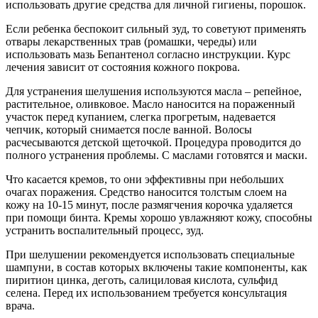
использовать другие средства для личной гигиены, порошок.
Если ребенка беспокоит сильный зуд, то советуют применять
отвары лекарственных трав (ромашки, череды) или
использовать мазь Бепантенол согласно инструкции. Курс
лечения зависит от состояния кожного покрова.
Для устранения шелушения используются масла – репейное,
растительное, оливковое. Масло наносится на пораженный
участок перед купанием, слегка прогретым, надевается
чепчик, который снимается после ванной. Волосы
расчесываются детской щеточкой. Процедура проводится до
полного устранения проблемы. С маслами готовятся и маски.
Что касается кремов, то они эффективны при небольших
очагах поражения. Средство наносится толстым слоем на
кожу на 10-15 минут, после размягчения корочка удаляется
при помощи бинта. Кремы хорошо увлажняют кожу, способны
устранить воспалительный процесс, зуд.
При шелушении рекомендуется использовать специальные
шампуни, в состав которых включены такие компоненты, как
пиритион цинка, деготь, салициловая кислота, сульфид
селена. Перед их использованием требуется консультация
врача.