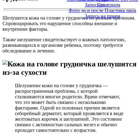
Запись на прием
Цена
Фото до и после Пластика лица
Запись на прием
Шелушится кожа на голове у грудничка по разным причинам.
Спровоцировать это нарушение способны внешние и
внутренние факторы.
Также шелушение свидетельствует о кожных патологиях,
развивающихся в организме ребенка, поэтому требуется
обследование и лечение.
Шелушение кожи на голове у грудничка —
распространенная проблема, с которой
сталкиваются многие родители. Врачи отмечают,
что это может быть связано с несколькими
факторами. Одной из основных причин является
себорейный дерматит, который проявляется в виде
желтоватых корочек и шелушений. Это состояние
связано с активностью сальных желез и обычно
проходит самостоятельно с возрастом.