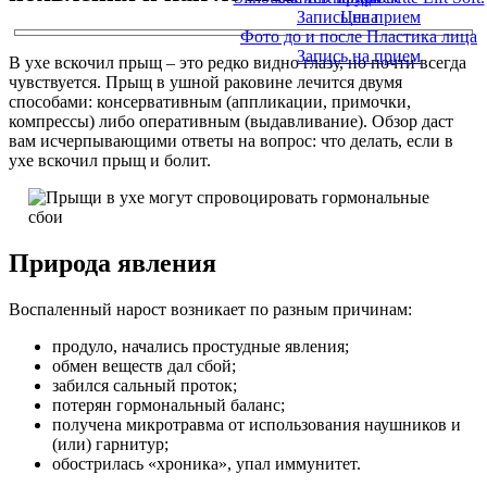
Запись на прием
Цена
Фото до и после Пластика лица
Запись на прием
В ухе вскочил прыщ – это редко видно глазу, но почти всегда
чувствуется. Прыщ в ушной раковине лечится двумя
способами: консервативным (аппликации, примочки,
компрессы) либо оперативным (выдавливание). Обзор даст
вам исчерпывающими ответы на вопрос: что делать, если в
ухе вскочил прыщ и болит.
Природа явления
Воспаленный нарост возникает по разным причинам:
продуло, начались простудные явления;
обмен веществ дал сбой;
забился сальный проток;
потерян гормональный баланс;
получена микротравма от использования наушников и
(или) гарнитур;
обострилась «хроника», упал иммунитет.