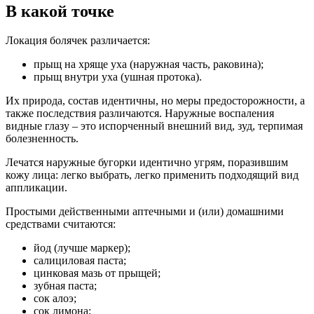
В какой точке
Локация болячек различается:
прыщ на хряще уха (наружная часть, раковина);
прыщ внутри уха (ушная протока).
Их природа, состав идентичны, но меры предосторожности, а
также последствия различаются. Наружные воспаления
видные глазу – это испорченный внешний вид, зуд, терпимая
болезненность.
Лечатся наружные бугорки идентично угрям, поразившим
кожу лица: легко выбрать, легко применить подходящий вид
аппликации.
Простыми действенными аптечными и (или) домашними
средствами считаются:
йод (лучше маркер);
салициловая паста;
цинковая мазь от прыщей;
зубная паста;
сок алоэ;
сок лимона;