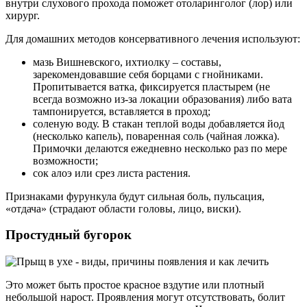
внутри слухового прохода поможет отоларинголог (лор) или
хирург.
Для домашних методов консервативного лечения используют:
мазь Вишневского, ихтиолку – составы,
зарекомендовавшие себя борцами с гнойниками.
Пропитывается ватка, фиксируется пластырем (не
всегда возможно из-за локации образования) либо вата
тампонируется, вставляется в проход;
соленую воду. В стакан теплой воды добавляется йод
(несколько капель), поваренная соль (чайная ложка).
Примочки делаются ежедневно несколько раз по мере
возможности;
сок алоэ или срез листа растения.
Признаками фурункула будут сильная боль, пульсация,
«отдача» (страдают области головы, лицо, виски).
Простудный бугорок
Это может быть простое красное вздутие или плотный
небольшой нарост. Проявления могут отсутствовать, болит