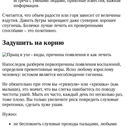
встреча с умными людьми, приятные известия, важная
информация.
Считается, что объем радости или горя зависит от величины
вздутия. Давить бугры запрещают даже суеверия: хорошее
спугнешь. Болячки лучше лечить их проверенными
способами – это позитивно.
Задушить на корню
Напоследок разберем первопричины появления воспалений,
определим превентивные меры. Ясно любому взрослому
человеку: истоком является несоблюдение гигиены.
Не обязательно при этом вы «грязнуля» или «хрюшка» (как
малыши), это значит, что вы слегка ошибаетесь по поводу
чистоты ушей. Мыть их часто, каждый день по несколько раз,
тоже плохо. Вы только увеличите риск повредить слуховые
перепонки, сделать хуже ушам.
Нужно:
не беспокоить слуховые проходы пальцами, любыми