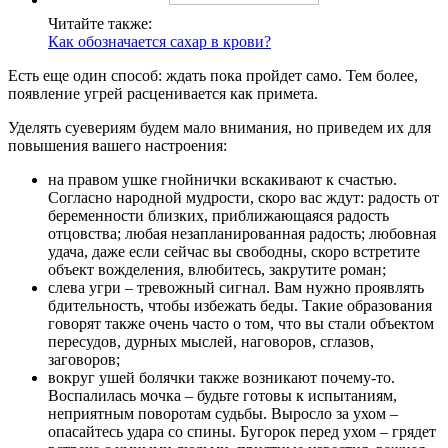
Читайте также:
Как обозначается сахар в крови?
Есть еще один способ: ждать пока пройдет само. Тем более,
появление угрей расценивается как примета.
Уделять суевериям будем мало внимания, но приведем их для
повышения вашего настроения:
на правом ушке гнойнички вскакивают к счастью.
Согласно народной мудрости, скоро вас ждут: радость от
беременности близких, приближающаяся радость
отцовства; любая незапланированная радость; любовная
удача, даже если сейчас вы свободны, скоро встретите
объект вожделения, влюбитесь, закрутите роман;
слева угри – тревожный сигнал. Вам нужно проявлять
бдительность, чтобы избежать беды. Такие образования
говорят также очень часто о том, что вы стали объектом
пересудов, дурных мыслей, наговоров, сглазов,
заговоров;
вокруг ушей болячки также возникают почему-то.
Воспалилась мочка – будьте готовы к испытаниям,
неприятным поворотам судьбы. Выросло за ухом –
опасайтесь удара со спины. Бугорок перед ухом – грядет