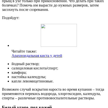
прыщ в ухе только при прикосновении. Что делать при таких
болячках? Помочь им вырасти до нужных размеров, затем
засохнуть после созревания.
Подойдут:
Читайте также:
Арахноидальная киста у детей
йодный раствор;
салициловая кислота/спирт;
камфора;
настойка календулы;
капли левомицетиновые.
Возможен случай вскрытия нароста во время купания – тогда
применяются перекись водорода, хлоргексидин, календула,
спирты – различные противовоспалительные растворы.
Белый угорь под кожей