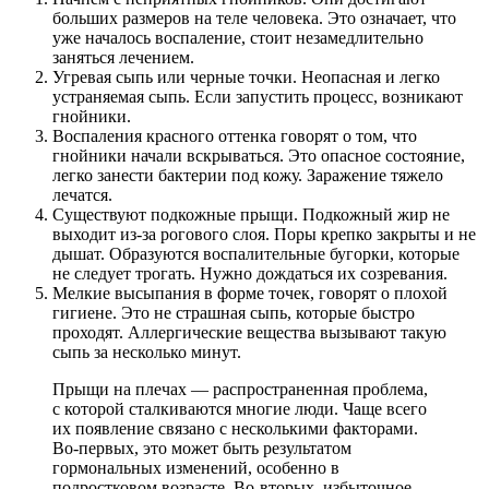
больших размеров на теле человека. Это означает, что
уже началось воспаление, стоит незамедлительно
заняться лечением.
Угревая сыпь или черные точки. Неопасная и легко
устраняемая сыпь. Если запустить процесс, возникают
гнойники.
Воспаления красного оттенка говорят о том, что
гнойники начали вскрываться. Это опасное состояние,
легко занести бактерии под кожу. Заражение тяжело
лечатся.
Существуют подкожные прыщи. Подкожный жир не
выходит из-за рогового слоя. Поры крепко закрыты и не
дышат. Образуются воспалительные бугорки, которые
не следует трогать. Нужно дождаться их созревания.
Мелкие высыпания в форме точек, говорят о плохой
гигиене. Это не страшная сыпь, которые быстро
проходят. Аллергические вещества вызывают такую
сыпь за несколько минут.
Прыщи на плечах — распространенная проблема,
с которой сталкиваются многие люди. Чаще всего
их появление связано с несколькими факторами.
Во-первых, это может быть результатом
гормональных изменений, особенно в
подростковом возрасте. Во-вторых, избыточное