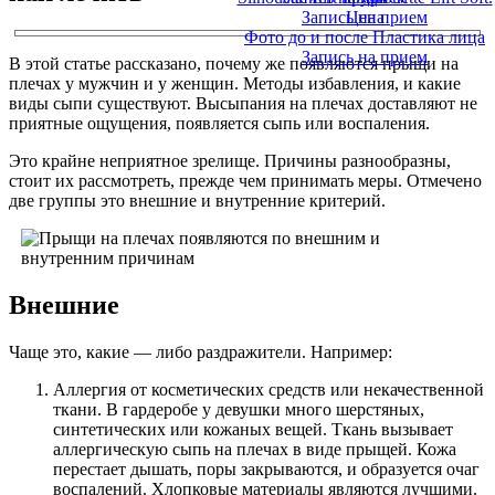
Запись на прием
Цена
Фото до и после Пластика лица
Запись на прием
В этой статье рассказано, почему же появляются прыщи на
плечах у мужчин и у женщин. Методы избавления, и какие
виды сыпи существуют. Высыпания на плечах доставляют не
приятные ощущения, появляется сыпь или воспаления.
Это крайне неприятное зрелище. Причины разнообразны,
стоит их рассмотреть, прежде чем принимать меры. Отмечено
две группы это внешние и внутренние критерий.
Внешние
Чаще это, какие — либо раздражители. Например:
Аллергия от косметических средств или некачественной
ткани. В гардеробе у девушки много шерстяных,
синтетических или кожаных вещей. Ткань вызывает
аллергическую сыпь на плечах в виде прыщей. Кожа
перестает дышать, поры закрываются, и образуется очаг
воспалений. Хлопковые материалы являются лучшими.