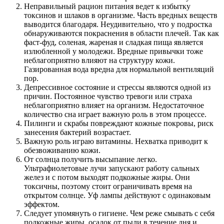
Неправильный рацион питания ведет к избытку
токсинов и шлаков в организме. Часть вредных веществ
выводится благодаря. Неудивительно, что у подростка
обнаруживаются покраснения в области плечей. Так как
фаст-фуд, соленая, жареная и сладкая пища является
излюбленной у молодежи. Вредные привычки тоже
неблагоприятно влияют на структуру кожи.
Газированная вода вредна для нормальной вентиляций
пор.
Депрессивное состояние и стрессы являются одной из
причин. Постоянное чувство тревоги или страха
неблагоприятно влияет на организм. Недостаточное
количество сна играет важную роль в этом процессе.
Пилинги и скрабы повреждают кожные покровы, риск
занесения бактерий возрастает.
Важную роль играю витамины. Нехватка приводит к
обезвоживанию кожи.
От солнца получить высыпание легко.
Ультрафиолетовые лучи запускают работу сальных
желез и с потом выходят подкожные жиры. Они
токсичны, поэтому стоит ограничивать время на
открытом солнце. Уф лампы действуют с одинаковым
эффектом.
Следует упомянуть о гигиене. Чем реже смывать с себя
подкожные жиры, осадок от пыли в течение дня и