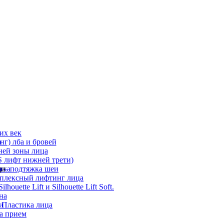
их век
а
г) лба и бровей
ней зоны лица
 лифт нижней трети)
а
ди
ика
 – подтяжка шеи
мплексный лифтинг лица
ouette Lift и Silhouette Lift Soft.
на
и
 Пластика лица
а прием