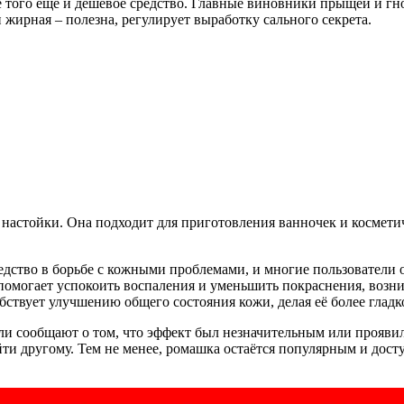
ого ещё и дешёвое средство. Главные виновники прыщей и гно
 жирная – полезна, регулирует выработку сального секрета.
 настойки. Она подходит для приготовления ванночек и космети
едство в борьбе с кожными проблемами, и многие пользователи 
помогает успокоить воспаления и уменьшить покраснения, возн
твует улучшению общего состояния кожи, делая её более гладк
ли сообщают о том, что эффект был незначительным или проявил
йти другому. Тем не менее, ромашка остаётся популярным и дост