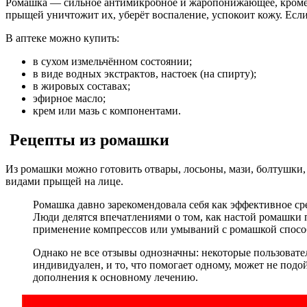
Ромашка — сильное антимикробное и жаропонижающее, кроме т
прыщей уничтожит их, уберёт воспаление, успокоит кожу. Если
В аптеке можно купить:
в сухом измельчённом состоянии;
в виде водных экстрактов, настоек (на спирту);
в жировых составах;
эфирное масло;
крем или мазь с компонентами.
Рецепты из ромашки
Из ромашки можно готовить отвары, лосьоны, мази, болтушки,
видами прыщей на лице.
Ромашка давно зарекомендовала себя как эффективное ср
Люди делятся впечатлениями о том, как настой ромашки 
применение компрессов или умываний с ромашкой способс
Однако не все отзывы однозначны: некоторые пользовате
индивидуален, и то, что помогает одному, может не подо
дополнения к основному лечению.