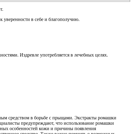
т.
к уверенности в себе и благополучию.
остями. Издревле употребляется в лечебных целях.
рным средством в борьбе с прыщами. Экстракты ромашки
пециалисты предупреждают, что использование ромашки
льных особенностей кожи и причины появления
нственное средство. Также важно помнить о возможных