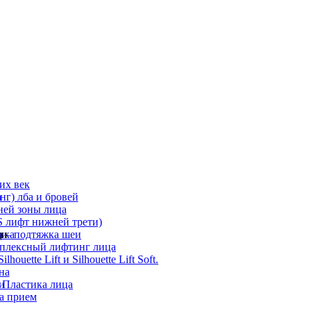
их век
а
г) лба и бровей
ней зоны лица
 лифт нижней трети)
а
ди
ика
 – подтяжка шеи
мплексный лифтинг лица
ouette Lift и Silhouette Lift Soft.
на
и
 Пластика лица
а прием