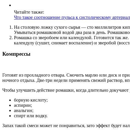
Читайте также:
Что такое соотношение пульса к систолическому артери
На столовую ложку сухого сырья — сто миллилитров кипя
Умываться ромашковой водой два раза в день. Ромашковое
Ромашка со зверобоем или календулой. Готовится так же
календулу (сушит, снимает воспаление) и зверобой (восс
Компрессы
Готовят из прохладного отвара. Смочить марлю или диск и при
ночного отдыха. Две-три недели применять свежий раствор, в
Чтобы улучшить действие ромашки, когда длительно докучают
борную кислоту;
аспирин;
анальгин;
спирт или водку.
Запах такой смеси может не понравиться, зато эффект будет на