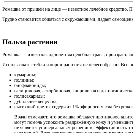
Ромашка от прыщей на лице — известное лечебное средство. 
Трудно становится общаться с окружающими, падает самооценка
Польза растения
Ромашка — известная однолетняя целебная трава, произрастаю
Использовать стебли и корни растения не целесообразно. Все 
кумарины;
полиины;
биофлавониды;
салициловая, аскорбиновая, каприловая и др. органическ
полисахариды;
дубильные вещества;
высохший цветок содержит 1% эфирного масла без резког
Врачи отмечают, что ромашка обладает противовоспалит
могут помочь успокоить раздражённую кожу и уменьшить
не является универсальным решением. Эффективность эт
высыпаний. Врач дерматолог рекомендует применять ром