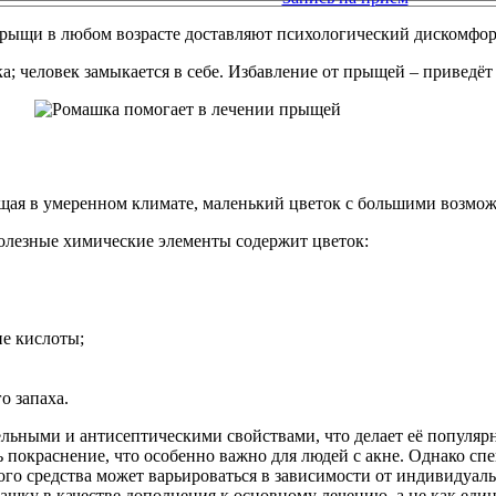
Прыщи в любом возрасте доставляют психологический дискомфор
; человек замыкается в себе. Избавление от прыщей – приведёт 
щая в умеренном климате, маленький цветок с большими возможн
полезные химические элементы содержит цветок:
ие кислоты;
о запаха.
ельными и антисептическими свойствами, что делает её популя
 покраснение, что особенно важно для людей с акне. Однако с
ого средства может варьироваться в зависимости от индивидуа
ашку в качестве дополнения к основному лечению, а не как еди