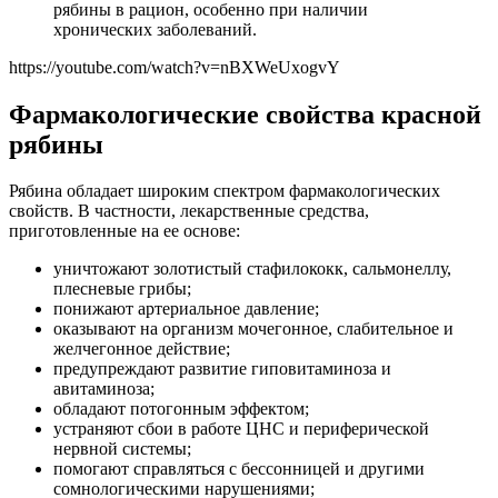
рябины в рацион, особенно при наличии
хронических заболеваний.
https://youtube.com/watch?v=nBXWeUxogvY
Фармакологические свойства красной
рябины
Рябина обладает широким спектром фармакологических
свойств. В частности, лекарственные средства,
приготовленные на ее основе:
уничтожают золотистый стафилококк, сальмонеллу,
плесневые грибы;
понижают артериальное давление;
оказывают на организм мочегонное, слабительное и
желчегонное действие;
предупреждают развитие гиповитаминоза и
авитаминоза;
обладают потогонным эффектом;
устраняют сбои в работе ЦНС и периферической
нервной системы;
помогают справляться с бессонницей и другими
сомнологическими нарушениями;