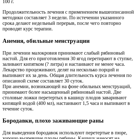
100 г.
Продолжительность лечения с применением вышеописанной
методики составляет 3 недели. По истечении указанного
срока делают недельный перерыв, после чего повторно
проводят курс терапии.
Анемия, обильные менструации
При лечении малокровия принимают слабый рябиновый
настой. Для его приготовления 30 ягод перетирают в ступке,
заливают кипятком (? литра) и настаивают не менее часа.
Лекарство процеживают, делят на несколько порций и
выпивают их за день. Общая длительность курса лечения по
описанной схеме составляет 30 суток.
При анемии, возникающей на фоне обильных менструаций,
принимают более насыщенный рябиновый настой. Две
столовые ложки перетертых в кашицу плодов заваривают
кипящей водой (400 мл), настаивают 1,5 часа и выпивают в
течение суток.
Бородавки, плохо заживающие раны
Для выведения бородавок используют перетертые в пюре,
хорошо вызревшие плоды рябины. Кашицу наносят на