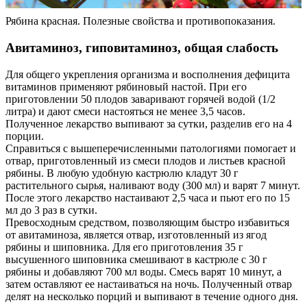
Рябина красная. Полезные свойства и противопоказания.
Авитаминоз, гиповитаминоз, общая слабость
Для общего укрепления организма и восполнения дефицита
витаминов применяют рябиновый настой. При его
приготовлении 50 плодов заваривают горячей водой (1/2
литра) и дают смеси настояться не менее 3,5 часов.
Полученное лекарство выпивают за сутки, разделив его на 4
порции.
Справиться с вышеперечисленными патологиями помогает и
отвар, приготовленный из смеси плодов и листьев красной
рябины. В любую удобную кастрюлю кладут 30 г
растительного сырья, наливают воду (300 мл) и варят 7 минут.
После этого лекарство настаивают 2,5 часа и пьют его по 15
мл до 3 раз в сутки.
Превосходным средством, позволяющим быстро избавиться
от авитаминоза, является отвар, изготовленный из ягод
рябины и шиповника. Для его приготовления 35 г
высушенного шиповника смешивают в кастрюле с 30 г
рябины и добавляют 700 мл воды. Смесь варят 10 минут, а
затем оставляют ее настаиваться на ночь. Полученный отвар
делят на несколько порций и выпивают в течение одного дня.