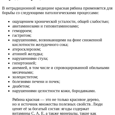
В нетрадиционной медицине красная рябина применяется для
борьбы со следующими патологическими процессами:
ощущением хронической усталости, общей слабостью;
авитаминозами и гиповитаминозами;
геморроем;
гастритом;
нарушениями, возникающими на фоне сниженной
кислотности желудочного сока;
атеросклерозом;
атонией желудка;
нарушениями стула;
гипертонией;
анемией, в том числе и спровоцированной обильными
месячными;
холециститом;
болезнями печени и почек;
диабетом;
нарушениями целостности кожи, бородавками.
Рябина красная — это не только красивое дерево,
но и источник множества полезных свойств. Люди
ценят её за богатый состав: ягоды содержат
витамины C, A, E, а также минералы, такие как