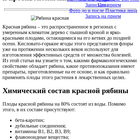
Запись на прием
Цена
Фото до и после Пластика лица
Запись на прием
Красная рябина – это распространенное в регионах с
умеренным климатом дерево с пышной кроной и ярко-
красными плодами, остающимися на его ветвях до поздней
осени. Кисловато-горькие ягоды этого представителя флоры
уже на протяжении нескольких веков используют для
изготовления эффективных средств от множества болезней.
Из этой статьи вы узнаете о том, какими фармакологическими
свойствами обладает рябина, какие противопоказания имеют
препараты, приготовленные на ее основе, и как правильно
применять плоды этого растения в лекарственных целях.
Химический состав красной рябины
Плоды красной рябины на 80% состоят из воды. Помимо
этого, в их составе присутствуют:
бета-каротин;
дубильные соединения;
витамины B1, B2, B3, B9;
флавоноидные вещества;