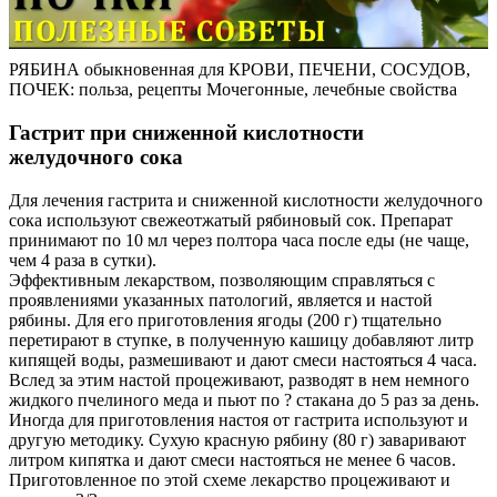
РЯБИНА обыкновенная для КРОВИ, ПЕЧЕНИ, СОСУДОВ,
ПОЧЕК: польза, рецепты Мочегонные, лечебные свойства
Гастрит при сниженной кислотности
желудочного сока
Для лечения гастрита и сниженной кислотности желудочного
сока используют свежеотжатый рябиновый сок. Препарат
принимают по 10 мл через полтора часа после еды (не чаще,
чем 4 раза в сутки).
Эффективным лекарством, позволяющим справляться с
проявлениями указанных патологий, является и настой
рябины. Для его приготовления ягоды (200 г) тщательно
перетирают в ступке, в полученную кашицу добавляют литр
кипящей воды, размешивают и дают смеси настояться 4 часа.
Вслед за этим настой процеживают, разводят в нем немного
жидкого пчелиного меда и пьют по ? стакана до 5 раз за день.
Иногда для приготовления настоя от гастрита используют и
другую методику. Сухую красную рябину (80 г) заваривают
литром кипятка и дают смеси настояться не менее 6 часов.
Приготовленное по этой схеме лекарство процеживают и