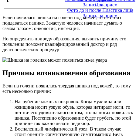
Запись на прием
Цена
Фото до и после Пластика лица
Запись на прием
Если появилась шишка на голени под кожей, то не стоит
поддаваться панике. Зачастую человек начинает думать о
самом плохом: онкология, инфекция.
Но определить природу образования, выявить причину его
появления поможет квалифицированный доктор и ряд
диагностических процедур.
Причины возникновения образования
Если на голени появилась твердая шишка под кожей, то тому
есть несколько причин:
Нагрубение кожных покровов. Когда мужчина или
женщина носит узкую обувь, которая натирает ноги, то
нет ничего удивительного в том, что на ногах появилась
шишка. Постепенно образование будет грубеть, по этой
причине так важно делать педикюр.
Воспаленный лимфатический узел. В таком случае
стоит оценить сопутствующую симптоматику. Ведь