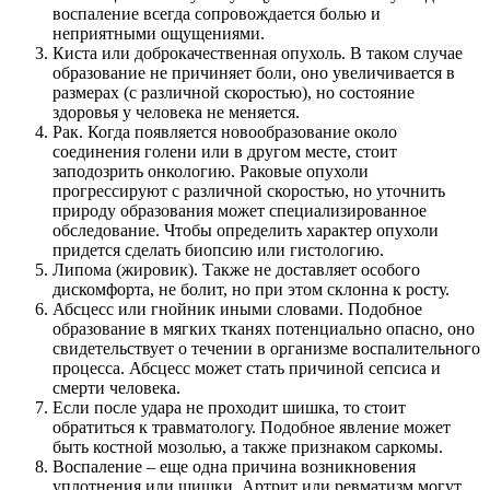
воспаление всегда сопровождается болью и
неприятными ощущениями.
Киста или доброкачественная опухоль. В таком случае
образование не причиняет боли, оно увеличивается в
размерах (с различной скоростью), но состояние
здоровья у человека не меняется.
Рак. Когда появляется новообразование около
соединения голени или в другом месте, стоит
заподозрить онкологию. Раковые опухоли
прогрессируют с различной скоростью, но уточнить
природу образования может специализированное
обследование. Чтобы определить характер опухоли
придется сделать биопсию или гистологию.
Липома (жировик). Также не доставляет особого
дискомфорта, не болит, но при этом склонна к росту.
Абсцесс или гнойник иными словами. Подобное
образование в мягких тканях потенциально опасно, оно
свидетельствует о течении в организме воспалительного
процесса. Абсцесс может стать причиной сепсиса и
смерти человека.
Если после удара не проходит шишка, то стоит
обратиться к травматологу. Подобное явление может
быть костной мозолью, а также признаком саркомы.
Воспаление – еще одна причина возникновения
уплотнения или шишки. Артрит или ревматизм могут