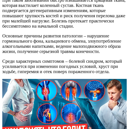
При таком заболевании быстро изнашивается хрящевая ткань,
которая выстилает коленный сустав. Костная ткань
подвергается дегенеративным изменениям, которые
повышают хрупкость костей и риск получения перелома даже
при малейшей нагрузке. Болезнь протекает практически
бессимптомно на начальной стадии.
Основные причины развития патологии – нарушение
гормонального фона, кальциевого обмена, злоупотребление
алкогольными напитками, ведение малоподвижного образа
жизни, получение серьезной травмы конечности.
Среди характерных симптомов – болевой синдром, который
усиливается при изменении погодных условий, хруст при
ходьбе, гиперемия и отек поверх пораженного отдела.