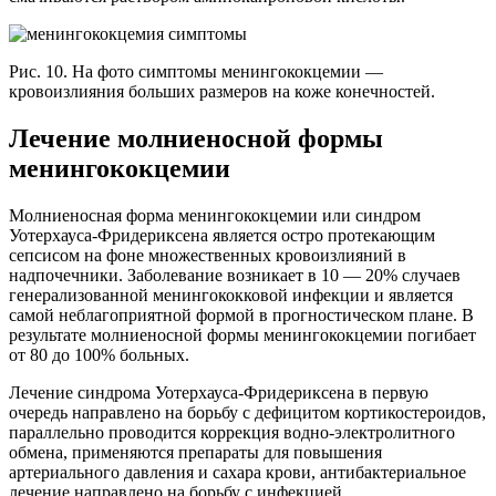
Рис. 10. На фото симптомы менингококцемии —
кровоизлияния больших размеров на коже конечностей.
Лечение молниеносной формы
менингококцемии
Молниеносная форма менингококцемии или синдром
Уотерхауса-Фридериксена является остро протекающим
сепсисом на фоне множественных кровоизлияний в
надпочечники. Заболевание возникает в 10 — 20% случаев
генерализованной менингококковой инфекции и является
самой неблагоприятной формой в прогностическом плане. В
результате молниеносной формы менингококцемии погибает
от 80 до 100% больных.
Лечение синдрома Уотерхауса-Фридериксена в первую
очередь направлено на борьбу с дефицитом кортикостероидов,
параллельно проводится коррекция водно-электролитного
обмена, применяются препараты для повышения
артериального давления и сахара крови, антибактериальное
лечение направлено на борьбу с инфекцией.