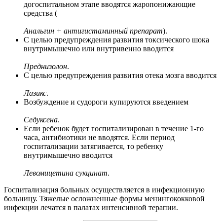
догоспитальном этапе вводятся жаропонижающие
средства (
Анальгин + антигистаминный препарат
).
С целью предупреждения развития токсического шока
внутримышечно или внутривенно вводится
Преднизолон
.
С целью предупреждения развития отека мозга вводится
Лазикс
.
Возбуждение и судороги купируются введением
Седуксена
.
Если ребенок будет госпитализирован в течение 1-го
часа, антибиотики не вводятся. Если период
госпитализации затягивается, то ребенку
внутримышечно вводится
Левомицетина сукцинат
.
Госпитализация больных осуществляется в инфекционную
больницу. Тяжелые осложненные формы менингококковой
инфекции лечатся в палатах интенсивной терапии.