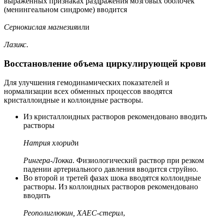
выраженных признаках раздражения мозговых оболочек
(менингеальном синдроме) вводится
Сернокислая магнезия
или
Лазикс
.
Восстановление объема циркулирующей крови
Для улучшения гемодинамических показателей и
нормализации всех обменных процессов вводятся
кристаллоидные и коллоидные растворы.
Из кристаллоидных растворов рекомендовано вводить
растворы
Натрия хлорид
и
Рингера-Локка
. Физиологический раствор при резком
падении артериального давления вводится струйно.
Во второй и третей фазах шока вводятся коллоидные
растворы. Из коллоидных растворов рекомендовано
вводить
Реополиглюкин, ХАЕС-стерил
,