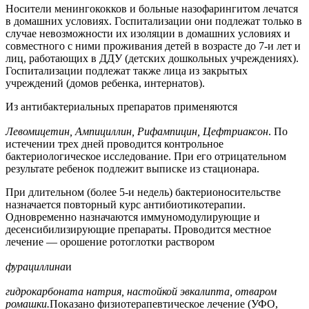
Носители менингококков и больные назофарингитом лечатся
в домашних условиях. Госпитализации они подлежат только в
случае невозможности их изоляции в домашних условиях и
совместного с ними проживания детей в возрасте до 7-и лет и
лиц, работающих в ДДУ (детских дошкольных учреждениях).
Госпитализации подлежат также лица из закрытых
учреждений (домов ребенка, интернатов).
Из антибактериальных препаратов применяются
Левомицетин, Ампициллин, Рифампицин, Цефтриаксон
. По
истечении трех дней проводится контрольное
бактериологическое исследование. При его отрицательном
результате ребенок подлежит выписке из стационара.
При длительном (более 5-и недель) бактерионосительстве
назначается повторный курс антибиотикотерапии.
Одновременно назначаются иммуномодулирующие и
десенсибилизирующие препараты. Проводится местное
лечение — орошение ротоглотки раствором
фурациллина
и
гидрокарбоната натрия, настойкой эвкалипта, отваром
ромашки.
Показано физиотерапевтическое лечение (УФО,