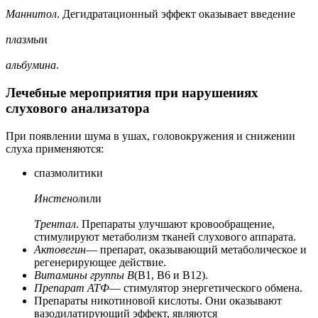
Маннитол
. Дегидратационный эффект оказывает введение
плазмы
и
альбумина
.
Лечебные мероприятия при нарушениях
слухового анализатора
При появлении шума в ушах, головокружения и снижении
слуха применяются:
спазмолитики
Инстенол
или
Трентал
. Препараты улучшают кровообращение,
стимулируют метаболизм тканей слухового аппарата.
Актовегин
— препарат, оказывающий метаболическое и
регенерирующее действие.
Витамины группы В
(В1, В6 и В12).
Препарат АТФ
— стимулятор энергетического обмена.
Препараты никотиновой кислоты. Они оказывают
вазодилатирующий эффект, являются