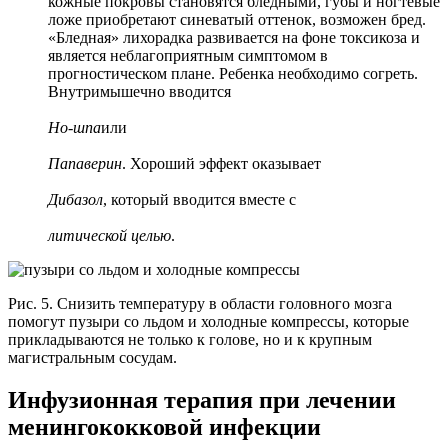
кожные покровы становятся бледными, губы и ногтевые
ложе приобретают синеватый оттенок, возможен бред.
«Бледная» лихорадка развивается на фоне токсикоза и
является неблагоприятным симптомом в
прогностическом плане. Ребенка необходимо согреть.
Внутримышечно вводится
Но-шпа
или
Папаверин
. Хороший эффект оказывает
Дибазол
, который вводится вместе с
литической целью
.
Рис. 5. Снизить температуру в области головного мозга
помогут пузыри со льдом и холодные компрессы, которые
прикладываются не только к голове, но и к крупным
магистральным сосудам.
Инфузионная терапия при лечении
менингококковой инфекции