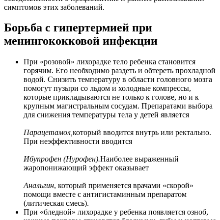
симптомов этих заболеваний.
Борьба с гипертермией при
менингококковой инфекции
При «розовой» лихорадке тело ребенка становится
горячим. Его необходимо раздеть и обтереть прохладной
водой. Снизить температуру в области головного мозга
помогут пузыри со льдом и холодные компрессы,
которые прикладываются не только к голове, но и к
крупным магистральным сосудам. Препаратами выбора
для снижения температуры тела у детей является
Парацетамол,
который вводится внутрь или ректально.
При неэффективности вводится
Ибупрофен (Нурофен).
Наиболее выраженный
жаропонижающий эффект оказывает
Анальгин
, который применяется врачами «скорой»
помощи вместе с антигистаминным препаратом
(литическая смесь).
При «бледной» лихорадке у ребенка появляется озноб,