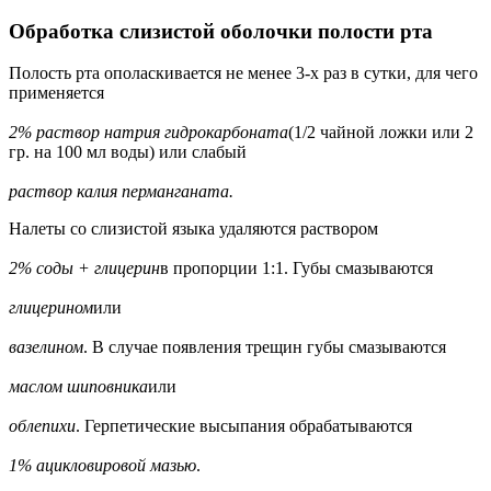
Обработка слизистой оболочки полости рта
Полость рта ополаскивается не менее 3-х раз в сутки, для чего
применяется
2% раствор натрия гидрокарбоната
(1/2 чайной ложки или 2
гр. на 100 мл воды) или слабый
раствор калия перманганата.
Налеты со слизистой языка удаляются раствором
2% соды + глицерин
в пропорции 1:1. Губы смазываются
глицерином
или
вазелином
. В случае появления трещин губы смазываются
маслом шиповника
или
облепихи
. Герпетические высыпания обрабатываются
1% ацикловировой мазью
.