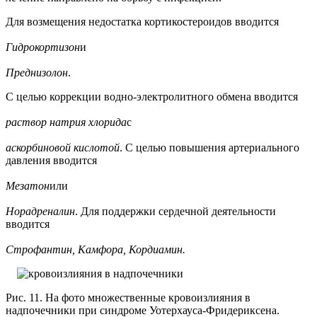
Для возмещения недостатка кортикостероидов вводится
Гидрокортизон
и
Преднизолон
.
С целью коррекции водно-электролитного обмена вводится
раствор натрия хлорида
с
аскорбиновой кислотой
. С целью повышения артериального
давления вводится
Мезатон
или
Норадреналин
. Для поддержки сердечной деятельности
вводится
Строфантин, Камфора, Кордиамин.
Рис. 11. На фото множественные кровоизлияния в
надпочечники при синдроме Уотерхауса-Фридериксена.