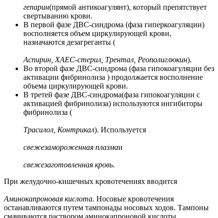
гепарин
(прямой антикоагулянт), который препятствует
свертыванию крови.
В первой фазе ДВС-синдрома (фаза гиперкоагуляции)
восполняется объем циркулирующей крови,
назначаются дезагреганты (
Аспирин, ХАЕС-стерил, Трентал, Реополиглюкин
).
Во второй фазе ДВС-синдрома (фаза гипокоагуляции без
активации фибринолиза ) продолжается восполнение
объема циркулирующей крови.
В третей фазе ДВС-синдрома(фаза гипокоагуляции с
активацией фибринолиза) используются ингибиторы
фибринолиза (
Трасилол, Контрикал
). Используется
свежезамороженная плазма
и
свежезаготовленная кровь
.
При желудочно-кишечных кровотечениях вводится
Аминокапроновая кислота
. Носовые кровотечения
останавливаются путем тампонады носовых ходов. Тампоны
смачиваются раствором аминокапроновой кислоты.