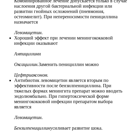
Комбинированное лечение допускается только в случае
наслоения другой бактериальной инфекции или
развитии гнойных осложнений (пневмония,
остеомиелит). При непереносимости пенициллина
назначается
Левомицетин
.
Хороший эффект при лечении менингококковой
инфекции оказывают
Ампициллин
и
Оксациллин.
Заменить пенициллин можно
Цефтриаксоном.
Антибиотик левомицетин является вторым по
эффективности после бензилпенициллина. При
тяжелых формах менингита препарат можно вводить
эндолюмбально. При гипертоксической форме
менингококковой инфекции препаратом выбора
является
Левомицетин
.
Бензилпенициллин
усиливает развитие шока.