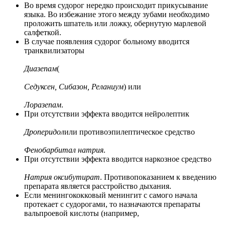
Во время судорог нередко происходит прикусывание
языка. Во избежание этого между зубами необходимо
проложить шпатель или ложку, обернутую марлевой
салфеткой.
В случае появления судорог больному вводится
транквилизаторы
Диазепам
(
Седуксен, Сибазон, Реланиум
) или
Лоразепам
.
При отсутствии эффекта вводится нейролептик
Дроперидол
или противоэпилептическое средство
Фенобарбитал натрия
.
При отсутствии эффекта вводится наркозное средство
Натрия оксибутират
. Противопоказанием к введению
препарата является расстройство дыхания.
Если менингококковый менингит с самого начала
протекает с судорогами, то назначаются препараты
вальпроевой кислоты (например,