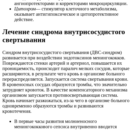
ангиопротекторами и корректорами микроциркуляции.
Цитохром
— стимулятор клеточного метаболизма,
оказывает антигипоксическое и цитопротективное
действие.
Лечение синдрома внутрисосудистого
свертывания
Синдром внутрисосудистого свертывания (ДВС-синдром)
развивается при воздействии эндотоксинов менингококков.
Повреждаются стенки артерий и артериол, повышается их
проницаемость, происходит паралич мелких сосудов, которые
расширяются, в результате чего кровь в организме больного
перераспределяется. Запускается система свертывания крови.
В кровеносных сосудах образуются тромбы, что значительно
затрудняет кровоток. В качестве компенсаторного механизма
организмом запускается противосвертывающая система.
Кровь начинает разжижаться, из-за чего в организме больного
одновременно образуются тромбы и развиваются
кровотечения.
В первые часы развития молниеносного
менингококкового сепсиса внутривенно вводится