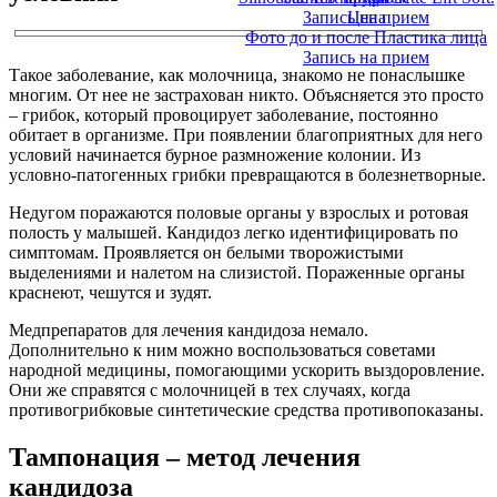
Запись на прием
Цена
Фото до и после Пластика лица
Запись на прием
Такое заболевание, как молочница, знакомо не понаслышке
многим. От нее не застрахован никто. Объясняется это просто
– грибок, который провоцирует заболевание, постоянно
обитает в организме. При появлении благоприятных для него
условий начинается бурное размножение колонии. Из
условно-патогенных грибки превращаются в болезнетворные.
Недугом поражаются половые органы у взрослых и ротовая
полость у малышей. Кандидоз легко идентифицировать по
симптомам. Проявляется он белыми творожистыми
выделениями и налетом на слизистой. Пораженные органы
краснеют, чешутся и зудят.
Медпрепаратов для лечения кандидоза немало.
Дополнительно к ним можно воспользоваться советами
народной медицины, помогающими ускорить выздоровление.
Они же справятся с молочницей в тех случаях, когда
противогрибковые синтетические средства противопоказаны.
Тампонация – метод лечения
кандидоза