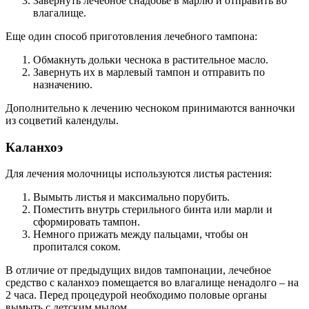
Завернуть лечебное снадобье в марлю и отправить во
влагалище.
Еще один способ приготовления лечебного тампона:
Обмакнуть дольки чеснока в растительное масло.
Завернуть их в марлевый тампон и отправить по
назначению.
Дополнительно к лечению чесноком принимаются ванночки
из соцветий календулы.
Каланхоэ
Для лечения молочницы используются листья растения:
Вымыть листья и максимально порубить.
Поместить внутрь стерильного бинта или марли и
сформировать тампон.
Немного прижать между пальцами, чтобы он
пропитался соком.
В отличие от предыдущих видов тампонации, лечебное
средство с каланхоэ помещается во влагалище ненадолго – на
2 часа. Перед процедурой необходимо половые органы
вымыть с детским мылом.