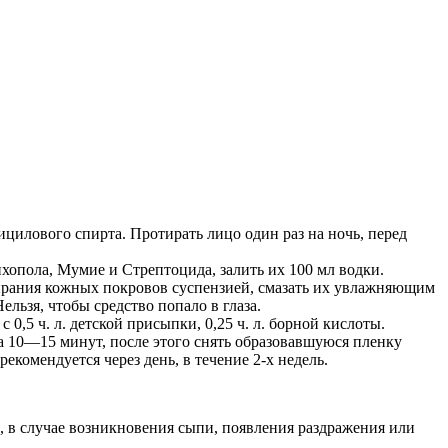
ицилового спирта. Протирать лицо один раз на ночь, перед
хопола, Мумие и Стрептоцида, залить их 100 мл водки.
тирания кожных покровов суспензией, смазать их увлажняющим
льзя, чтобы средство попало в глаза.
0,5 ч. л. детской присыпки, 0,25 ч. л. борной кислоты.
на 10—15 минут, после этого снять образовавшуюся пленку
комендуется через день, в течение 2-х недель.
, в случае возникновения сыпи, появления раздражения или