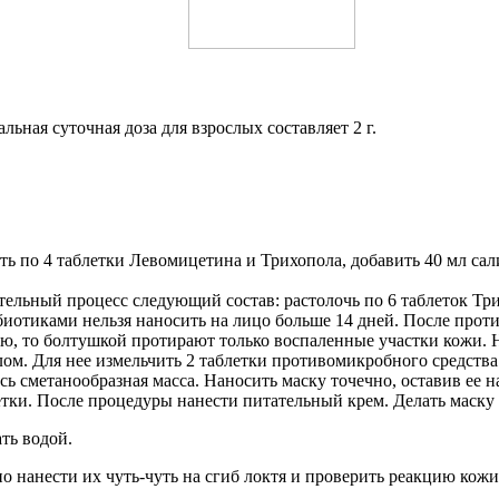
льная суточная доза для взрослых составляет 2 г.
ь по 4 таблетки Левомицетина и Трихопола, добавить 40 мл сал
ельный процесс следующий состав: растолочь по 6 таблеток Три
биотиками нельзя наносить на лицо больше 14 дней. После про
ю, то болтушкой протирают только воспаленные участки кожи. Не
. Для нее измельчить 2 таблетки противомикробного средства с 
ась сметанообразная масса. Наносить маску точечно, оставив ее 
ки. После процедуры нанести питательный крем. Делать маску ре
ть водой.
 нанести их чуть-чуть на сгиб локтя и проверить реакцию кожи