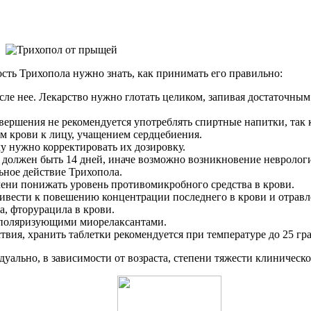
ть Трихопола нужно знать, как принимать его правильно:
сле нее. Лекарство нужно глотать целиком, запивая достаточным
 завершения не рекомендуется употреблять спиртные напитки, так
м крови к лицу, учащением сердцебиения.
му нужно корректировать их дозировку.
должен быть 14 дней, иначе возможно возникновение невролог
ное действие Трихопола.
ени понижать уровень противомикробного средства в крови.
ивести к повешению концентрации последнего в крови и отрав
, фторурацила в крови.
еполяризующими миорелаксантами.
вия, хранить таблетки рекомендуется при температуре до 25 гра
уально, в зависимости от возраста, степени тяжести клиническо