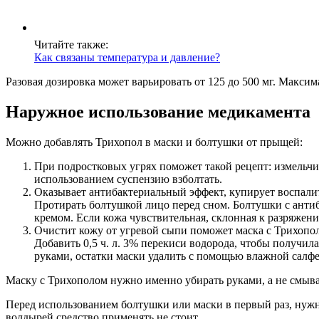
Читайте также:
Как связаны температура и давление?
Разовая дозировка может варьировать от 125 до 500 мг. Максима
Наружное использование медикамента
Можно добавлять Трихопол в маски и болтушки от прыщей:
При подростковых угрях поможет такой рецепт: измельчит
использованием суспензию взболтать.
Оказывает антибактериальный эффект, купирует воспалит
Протирать болтушкой лицо перед сном. Болтушки с анти
кремом. Если кожа чувствительная, склонная к разряжени
Очистит кожу от угревой сыпи поможет маска с Трихополом
Добавить 0,5 ч. л. 3% перекиси водорода, чтобы получил
руками, остатки маски удалить с помощью влажной салфет
Маску с Трихополом нужно именно убирать руками, а не смыва
Перед использованием болтушки или маски в первый раз, нужно
волдырей средство применять не стоит.