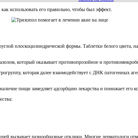
 как использовать его правильно, чтобы был эффект.
руглой плоскоцилиндрической формы. Таблетки белого цвета, на 
дазолом, который оказывает противопрозойное и противомикроб
рогруппу, которая далее взаимодействует с ДНК патогенных аге
наличие пищи замедляет адсорбцию лекарства и понижает его к
ества:
щей вызывает разнообразные отклики. Многие дерматологи отме