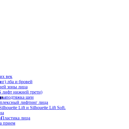
их век
а
г) лба и бровей
ней зоны лица
 лифт нижней трети)
а
ди
ика
 – подтяжка шеи
мплексный лифтинг лица
ouette Lift и Silhouette Lift Soft.
на
и
 Пластика лица
а прием