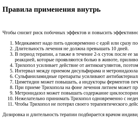
Правила применения внутрь
Чтобы снизит риск побочных эффектов и повысить эффективнос
Медикамент надо пить одновременно с едой или сразу по
Длительность лечения не должна превышать 10 дней.
В период терапии, а также в течение 2-х суток после ее
реакцией, которые проявляются болью в животе, приливо
Трихопол усиливает действие от антикоагулянтов, поэто
Интервал между приемом дисульфирама и метронидазола 
Сульфаниламидные препараты усиливают антибактериаль
Циметидин может повышать, а индукторы ферментов печ
При приеме Трихопола на фоне лечения литием может пр
Метронидазол может повышать содержание циклоспорина
Нежелательно принимать Трихопол одновременно с нед
Чтобы Трихопол не потерял своего терапевтического дейст
Дозировка и длительность терапии подбирается врачом индивид