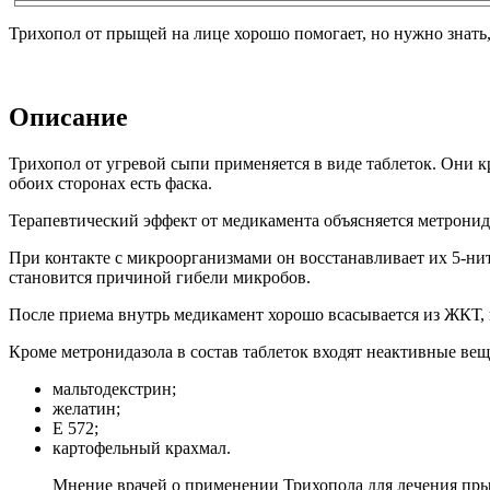
Трихопол от прыщей на лице хорошо помогает, но нужно знать,
Описание
Трихопол от угревой сыпи применяется в виде таблеток. Они к
обоих сторонах есть фаска.
Терапевтический эффект от медикамента объясняется метрони
При контакте с микроорганизмами он восстанавливает их 5-нит
становится причиной гибели микробов.
После приема внутрь медикамент хорошо всасывается из ЖКТ, 
Кроме метронидазола в состав таблеток входят неактивные вещ
мальтодекстрин;
желатин;
Е 572;
картофельный крахмал.
Мнение врачей о применении Трихопола для лечения пры