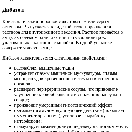
Дибазол
Кристаллический порошок с желтоватым или серым
оттенком. Выпускается в виде таблеток, порошка или
раствора для внутривенного введения. Раствор продаётся в
ампулах объемом один, два или пять миллилитров,
упакованных в картонные коробки. В одной упаковке
содержится десять ампул.
Дибазол характеризуется следующими свойствами:
расслабляет мышечные ткани;
устраняет спазмы мышечной мускулатуры, спазмы
мышц сосудов кровеносной системы и внутренних
органов;
расширяет периферические сосуды, что приводит к
улучшению кровообращения и снижению нагрузки на
сердце;
производит умеренный гипотонический эффект;
оказывает иммуномодулирующее действие (повышает
иммунитет организма), усиливает выработку
интерферона;
стимулирует межнейронную передачу в спинном мозге,
что позволяет применять Дибазол при лечении