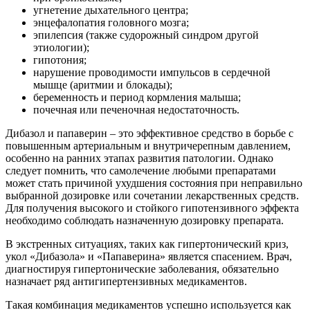
угнетение дыхательного центра;
энцефалопатия головного мозга;
эпилепсия (также судорожный синдром другой
этиологии);
гипотония;
нарушение проводимости импульсов в сердечной
мышце (аритмии и блокады);
беременность и период кормления малыша;
почечная или печеночная недостаточность.
Дибазол и папаверин – это эффективное средство в борьбе с
повышенным артериальным и внутричерепным давлением,
особенно на ранних этапах развития патологии. Однако
следует помнить, что самолечение любыми препаратами
может стать причиной ухудшения состояния при неправильно
выбранной дозировке или сочетании лекарственных средств.
Для получения высокого и стойкого гипотензивного эффекта
необходимо соблюдать назначенную дозировку препарата.
В экстренных ситуациях, таких как гипертонический криз,
укол «Дибазола» и «Папаверина» является спасением. Врач,
диагностируя гипертонические заболевания, обязательно
назначает ряд антигипертензивных медикаментов.
Такая комбинация медикаментов успешно используется как