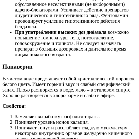
обусловленное неселективными (не выборочными)
адрено-блокаторами. Усиливает действие препаратов
диуретического и гипотензивного ряда. Фентоламин
провоцирует усиление гипотензивного действия
бендазола.
При употреблении высоких доз дибазола
возможно
повышение температуры тела, потоотделение,
головокружение и тошнота. Не следует назначать
препарат в больших дозировках и длительное время
лицам пожилого возраста.
Папаверин
В чистом виде представляет собой кристаллический порошок
белого цвета. Имеет горький вкус и слабый специфический
запах. Плохо растворяется в воде, мало – в этиловом спирте.
Хорошо растворяется в хлороформе и слабо в эфире.
Свойства:
Замедляет выработку фосфодиэстэразы.
Понижает уровень ионов кальция.
Понижает тонус и расслабляет гладкую мускулатуру
некоторых внутренних органов желудочно-кишечного
тракта, мочеполовой системы.