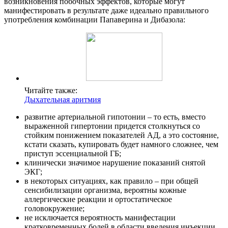
возникновения побочных эффектов, которые могут
манифестировать в результате даже идеально правильного
употребления комбинации Папаверина и Дибазола:
Читайте также:
Дыхательная аритмия
развитие артериальной гипотонии – то есть, вместо
выраженной гипертонии придется столкнуться со
стойким понижением показателей АД, а это состояние,
кстати сказать, купировать будет намного сложнее, чем
приступ эссенциальной ГБ;
клинически значимое нарушение показаний снятой
ЭКГ;
в некоторых ситуациях, как правило – при общей
сенсибилизации организма, вероятны кожные
аллергические реакции и ортостатическое
головокружение;
не исключается вероятность манифестации
кратковременных болей в области введения инъекции.