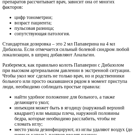
препаратов рассчитывает врач, зависит она от многих
факторов:
цифр тонометрии;
возраст пациента;
пульсовая разница;
сопутствующая патология.
Стандартная дозировка – это 2 мл Папаверина на 4 мл
Дибазола. Если отмечается сильный болевой синдром любой
локализации, в шприц добавляют Анальгин.
Разберемся, как правильно колоть Папаверин с Дибазолом
при высоком артериальном давлении в экстренной ситуации.
Чтобы укол мог сделать не только врач, но и родственники
больного или просто оказавшиеся рядом в момент приступа
люди, необходимо соблюдать простые правила:
найти удобное положение для больного, а также
делающего укол;
инъекция может быть в ягодицу (наружный верхний
квадрант) или мышцы плеча, наружной половины
бедра, которые необходимо расслабить, чтобы не
сломать иглу;
место укола дезинфицируют, из иглы удаляют воздух (до
первых капель), раствор вводят плавно;