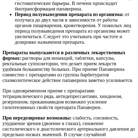
гистоматические барьеры. В печени происходит
биотрансформация папаверина.
Период полувыведения препарата из организма:
от
получаса до двух часов в зависимости от работы
органов пищеварения, кроветворения. У пожилых лиц
период полувыведения препарата из организма может
увеличиться. Следует это учитывать при частоте и
дозировке назначения препарата.
Препараты выпускаются в различных лекарственных
формах:
растворы для инъекций, таблетки, капсулы,
ректальные суппозитории, что делает прием лекарств
удобным большинству больных. При приеме Папаверина
совместно с препаратами из группы барбитуратов
спазмолитическое действие папаверина заметно усиливается.
При одновременном приеме с препаратами
тетрациклического ряда, антидепрессантами, хиндином,
резерпином, прокаинамидом возможно усиление
гипотензивных свойств препарата Папаверин.
При передозировке возможны:
слабость, сонливость,
ухудшение зрения (двоение в глазах), снижение
систолического и диастолического артериального давления до
предельно низких значений. В случае случайной