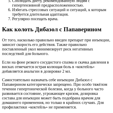
Соблюдать диету, рекомендованную людям с
гипертензивной предрасположенностью.
Избегать стрессовых ситуаций и ситуаций, к которым
требуется длительная адаптация.
Регулярно посещать врача.
Как колоть Дибазол с Папаверином
От того, насколько правильно введен препарат при инъекции,
зависит скорость его действия. Также правильно
поставленный укол минимизирует риск негативных
последствий для больного.
Если на фоне резкого сосудистого спазма и скачка давления в
висках отмечается острая колющая боль в «коктейль»
добавляется анальгин в дозировке 2 мл.
Самостоятельно назначать себе инъекции Дибазол с
Папаверином категорически запрещено. При особо тяжёлом
течении гипертонической болезни, когда у больного часто
развивается состояние, угрожающее кризом, дозировка
состава для инъекции может быть подобрана врачом для
домашнего применения, но только в крайних случаях. Для
профилактики «коктейль» не применяется.