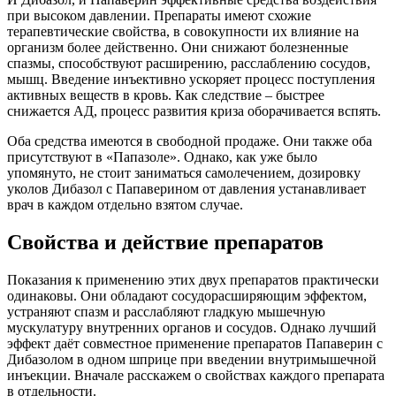
при высоком давлении. Препараты имеют схожие
терапевтические свойства, в совокупности их влияние на
организм более действенно. Они снижают болезненные
спазмы, способствуют расширению, расслаблению сосудов,
мышц. Введение инъективно ускоряет процесс поступления
активных веществ в кровь. Как следствие – быстрее
снижается АД, процесс развития криза оборачивается вспять.
Оба средства имеются в свободной продаже. Они также оба
присутствуют в «Папазоле». Однако, как уже было
упомянуто, не стоит заниматься самолечением, дозировку
уколов Дибазол с Папаверином от давления устанавливает
врач в каждом отдельно взятом случае.
Свойства и действие препаратов
Показания к применению этих двух препаратов практически
одинаковы. Они обладают сосудорасширяющим эффектом,
устраняют спазм и расслабляют гладкую мышечную
мускулатуру внутренних органов и сосудов. Однако лучший
эффект даёт совместное применение препаратов Папаверин с
Дибазолом в одном шприце при введении внутримышечной
инъекции. Вначале расскажем о свойствах каждого препарата
в отдельности.