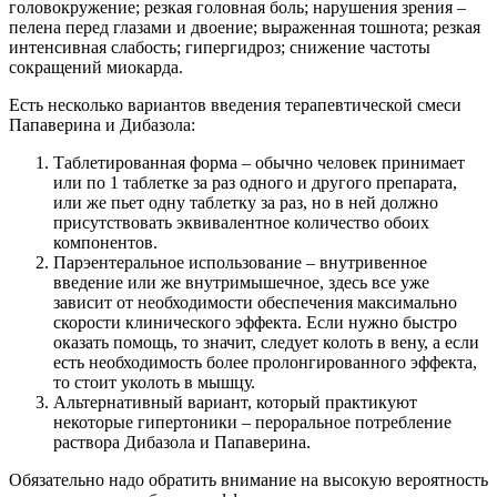
головокружение; резкая головная боль; нарушения зрения –
пелена перед глазами и двоение; выраженная тошнота; резкая
интенсивная слабость; гипергидроз; снижение частоты
сокращений миокарда.
Есть несколько вариантов введения терапевтической смеси
Папаверина и Дибазола:
Таблетированная форма – обычно человек принимает
или по 1 таблетке за раз одного и другого препарата,
или же пьет одну таблетку за раз, но в ней должно
присутствовать эквивалентное количество обоих
компонентов.
Парэентеральное использование – внутривенное
введение или же внутримышечное, здесь все уже
зависит от необходимости обеспечения максимально
скорости клинического эффекта. Если нужно быстро
оказать помощь, то значит, следует колоть в вену, а если
есть необходимость более пролонгированного эффекта,
то стоит уколоть в мышцу.
Альтернативный вариант, который практикуют
некоторые гипертоники – пероральное потребление
раствора Дибазола и Папаверина.
Обязательно надо обратить внимание на высокую вероятность