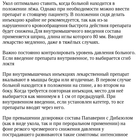
Укол оптимально ставить, когда больной находится в
положении лёжа. Однако при необходимости можно ввести
препарат и стоящему пациенту. В положении сидя делать
инъекцию крайне не рекомендуется, так как из-за
нарушенного кровообращения быстрота действия препарата
будет снижена.Для внутримышечного введения состава
применяется шприц, длина иглы которого 80 мм. Вводят
лекарство медленно, даже в тяжёлых случаях.
Важно постоянно контролировать уровень давления больного.
Если введение препарата внутривенное, то выбирается сгиб
локтя
При внутримышечных инъекциях лекарственный препарат
вкалывают в мышцы бедра или ягодичные. В первом случае
больной находится в положении на спине, а во втором на
боку. Когда требуется повторная инъекция, место для неё
выбирается как минимум в 1 см от предыдущей. При
внутривенном введении, если установлен катетер, то все
препараты вводят через него.
При превышении дозировки состава Папаверин с Дибазолом
(как в виде укола, так и при пероральном применении) на
фоне резкого чрезмерного снижения давления у
пострадавшего развиваются такие симптомы: интенсивное