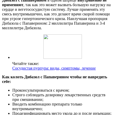
Дибазол с Папаверином
в одном шприце
внутривенно не
применяют
, так как это может вызвать большую нагрузку на
сердце и вегетососудистую систему. Лучше применять эту
смесь внутримышечно, как это делают врачи скорой помощи
при угрозе гипертонического криза. Наилучшая пропорция
Дибазола с Папаверином: 2 миллилитра Папаверина и 3-4
миллилитра Дибазола.
Читайте также:
Сосудистая пурпура: виды, симптомы, лечение
Как колоть Дибазол с Папаверином чтобы не навредить
себе:
Проконсультироваться с врачом;
Строго соблюдать дозировку лекарственных средств
при смешивании;
Вводить комбинацию препарата только
внутримышечно;
Продезинфицировать место укола до и после инъекции;