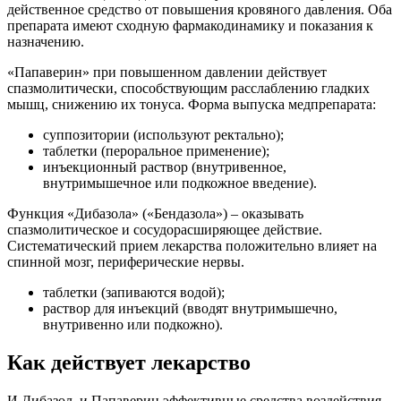
действенное средство от повышения кровяного давления. Оба
препарата имеют сходную фармакодинамику и показания к
назначению.
«Папаверин» при повышенном давлении действует
спазмолитически, способствующим расслаблению гладких
мышц, снижению их тонуса. Форма выпуска медпрепарата:
суппозитории (используют ректально);
таблетки (пероральное применение);
инъекционный раствор (внутривенное,
внутримышечное или подкожное введение).
Функция «Дибазола» («Бендазола») – оказывать
спазмолитическое и сосудорасширяющее действие.
Систематический прием лекарства положительно влияет на
спинной мозг, периферические нервы.
таблетки (запиваются водой);
раствор для инъекций (вводят внутримышечно,
внутривенно или подкожно).
Как действует лекарство
И Дибазол, и Папаверин эффективные средства воздействия