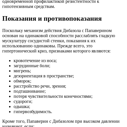
одновременной профилактикой резистентности к
гипотензивным средствам.
Показания и противопоказания
Поскольку механизм действия Дибазола с Папаверином
основан на одинаковой способности расслаблять гладкую
мускулатуру сосудистой стенки, показания к их
использованию одинаковы. Прежде всего, это
гипертонический криз, признаками которого являются:
кровотечение из носа;
загрудинные боли;
мигрень;
дезориентация в пространстве;
обморок;
расстройство речи, зрения;
подташнивание;
потеря чувствительности конечностями;
судороги;
одышка;
гипервозбудимость.
Кроме того, Папаверин с Дибазолом при высоком давлении
назначают, если: