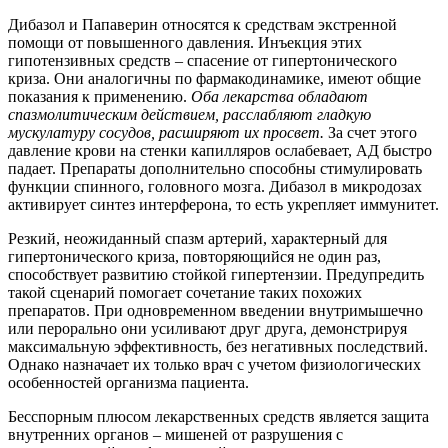
Дибазол и Папаверин относятся к средствам экстренной
помощи от повышенного давления. Инъекция этих
гипотензивных средств – спасение от гипертонического
криза. Они аналогичны по фармакодинамике, имеют общие
показания к применению.
Оба лекарства обладают
спазмолитическим действием, расслабляют гладкую
мускулатуру сосудов, расширяют их просвет.
За счет этого
давление крови на стенки капилляров ослабевает, АД быстро
падает. Препараты дополнительно способны стимулировать
функции спинного, головного мозга. Дибазол в микродозах
активирует синтез интерферона, то есть укрепляет иммунитет.
Резкий, неожиданный спазм артерий, характерный для
гипертонического криза, повторяющийся не один раз,
способствует развитию стойкой гипертензии. Предупредить
такой сценарий помогает сочетание таких похожих
препаратов. При одновременном введении внутримышечно
или перорально они усиливают друг друга, демонстрируя
максимальную эффективность, без негативных последствий.
Однако назначает их только врач с учетом физиологических
особенностей организма пациента.
Бесспорным плюсом лекарственных средств является защита
внутренних органов – мишеней от разрушения с