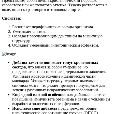
Представляет собой белый кристаллический порошок
сероватого или желтоватого оттенка. Тяжело растворяется в
воде, но легко растворим в этиловом спирте.
Свойства
:
Расширяет периферические сосуды организма.
Уменьшает спазмы.
Обладает расслабляющим действием на мышечную
структуру.
Обладает умеренным гипотоническим эффектом.
Дибазол заметно понижает тонус кровеносных
сосудов
, что влечет за собой умеренное, но
продолжительное снижение артериального давления.
Усиливает кровоснабжение ишемической части
миокарда. Ускоряет передачу нервных импульсов в
спинном мозге, что делает препарат популярным для
лечения различных невралгических заболеваний.
Ещё одной важной особенностью дибазола
является
повышение иммунитета организма в связи с усилением
выработки эндогенных интерферонов.
Использование дибазола
предупреждает общее
периферическое сопротивление сосудов (ОПСС),