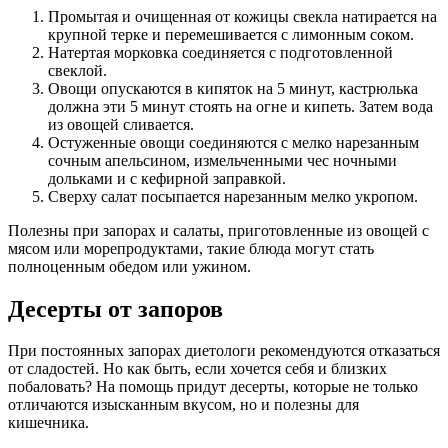
Промытая и очищенная от кожицы свекла натирается на
крупной терке и перемешивается с лимонным соком.
Натертая морковка соединяется с подготовленной
свеклой.
Овощи опускаются в кипяток на 5 минут, кастрюлька
должна эти 5 минут стоять на огне и кипеть. Затем вода
из овощей сливается.
Остуженные овощи соединяются с мелко нарезанным
сочным апельсином, измельченными чес ночными
дольками и с кефирной заправкой.
Сверху салат посыпается нарезанным мелко укропом.
Полезны при запорах и салаты, приготовленные из овощей с
мясом или морепродуктами, такие блюда могут стать
полноценным обедом или ужином.
Десерты от запоров
При постоянных запорах диетологи рекомендуются отказаться
от сладостей. Но как быть, если хочется себя и близких
побаловать? На помощь придут десерты, которые не только
отличаются изысканным вкусом, но и полезны для
кишечника.