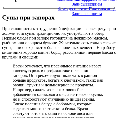
Запись на прием
Цена
Фото до и после Пластика лица
Запись на прием
Супы при запорах
При склонности к затрудненной дефекации человек регулярно
должен есть супы, традиционно их употребляют в обед.
Первые блюда при запоре готовятся на нежирном мясном,
рыбном или овощном бульоне. Желательно есть только свежие
супы, в них сохраняется больше полезных веществ. На работу
кишечника хорошо влияет борщ, рассольники, первые блюда с
крупами и овощами.
Врачи отмечают, что правильное питание играет
ключевую роль в профилактике и лечении
запоров. Они рекомендуют включать в рацион
больше продуктов, богатых клетчаткой, таких как
овощи, фрукты и цельнозерновые продукты.
Например, салаты из свежих овощей с
добавлением оливкового масла не только вкусны,
но и способствуют улучшению пищеварения.
Также полезны блюда с бобовыми, которые
содержат много клетчатки и белка. Врачи
советуют готовить каши на основе овса или