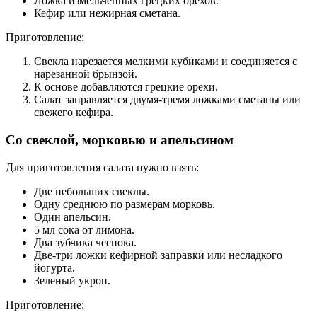
Ложка измельченных грецких орехов.
Кефир или нежирная сметана.
Приготовление:
Свекла нарезается мелкими кубиками и соединяется с
нарезанной брынзой.
К основе добавляются грецкие орехи.
Салат заправляется двумя-тремя ложками сметаны или
свежего кефира.
Со свеклой, морковью и апельсином
Для приготовления салата нужно взять:
Две небольших свеклы.
Одну среднюю по размерам морковь.
Один апельсин.
5 мл сока от лимона.
Два зубчика чеснока.
Две-три ложки кефирной заправки или несладкого
йогурта.
Зеленый укроп.
Приготовление: