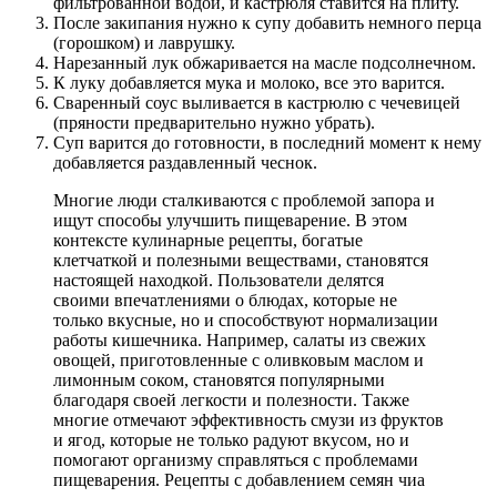
фильтрованной водой, и кастрюля ставится на плиту.
После закипания нужно к супу добавить немного перца
(горошком) и лаврушку.
Нарезанный лук обжаривается на масле подсолнечном.
К луку добавляется мука и молоко, все это варится.
Сваренный соус выливается в кастрюлю с чечевицей
(пряности предварительно нужно убрать).
Суп варится до готовности, в последний момент к нему
добавляется раздавленный чеснок.
Многие люди сталкиваются с проблемой запора и
ищут способы улучшить пищеварение. В этом
контексте кулинарные рецепты, богатые
клетчаткой и полезными веществами, становятся
настоящей находкой. Пользователи делятся
своими впечатлениями о блюдах, которые не
только вкусные, но и способствуют нормализации
работы кишечника. Например, салаты из свежих
овощей, приготовленные с оливковым маслом и
лимонным соком, становятся популярными
благодаря своей легкости и полезности. Также
многие отмечают эффективность смузи из фруктов
и ягод, которые не только радуют вкусом, но и
помогают организму справляться с проблемами
пищеварения. Рецепты с добавлением семян чиа