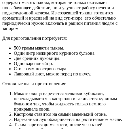
содержат мякоть тыквы, которая не только оказывает
послабляющее действие, но и улучшает работу печени и
поджелудочной железы. Из созревшей тыквы готовится
ароматный и красивый на вид суп-пюре, его обязательно
периодически нужно включать в рацион питания людям с
запором.
Для приготовления потребуется:
500 грамм мякоти тыквы.
Один литр нежирного куриного бульона.
Две средних луковицы.
Одно вареное яйцо.
Сто грамм неострого сыра.
Лавровый лист, можно перец по вкусу.
Основные шаги приготовления:
Мякоть овоща нарезается мелкими кубиками,
перекладывается в кастрюлю и заливается куриным
бульоном так, чтобы жидкость только немного
прикрывала овощ.
Кастрюля ставится на самый маленький огонь.
Нарезанный лук обжаривается на растительном масле.
Тыква варится до мягкости, после чего к ней