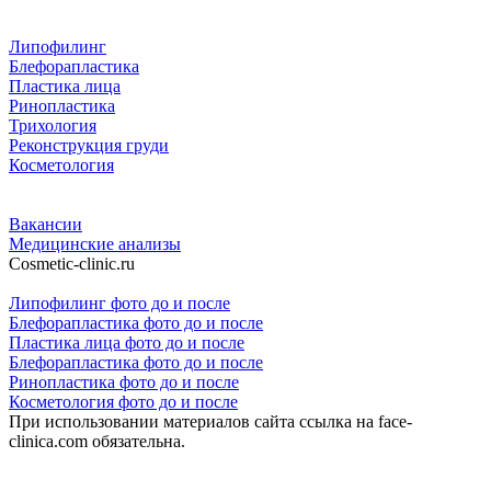
Липофилинг
Блефорапластика
Пластика лица
Ринопластика
Трихология
Реконструкция груди
Косметология
Вакансии
Медицинские анализы
Cosmetic-clinic.ru
Липофилинг фото до и после
Блефорапластика фото до и после
Пластика лица фото до и после
Блефорапластика фото до и после
Ринопластика фото до и после
Косметология фото до и после
При использовании материалов сайта ссылка на face-
clinica.com обязательна.