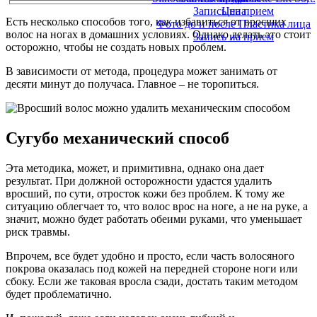
Запись на прием
Цена
Есть несколько способов того, как избавиться от вросших
Фото до и после Пластика лица
волос на ногах в домашних условиях. Однако делать это стоит
Запись на прием
осторожно, чтобы не создать новых проблем.
В зависимости от метода, процедура может занимать от
десяти минут до получаса. Главное – не торопиться.
Сугубо механический способ
Эта методика, может, и примитивна, однако она дает
результат. При должной осторожности удастся удалить
вросший, по сути, отросток кожи без проблем. К тому же
ситуацию облегчает то, что волос врос на ноге, а не на руке, а
значит, можно будет работать обеими руками, что уменьшает
риск травмы.
Впрочем, все будет удобно и просто, если часть волосяного
покрова оказалась под кожей на передней стороне ноги или
сбоку. Если же таковая вросла сзади, достать таким методом
будет проблематично.