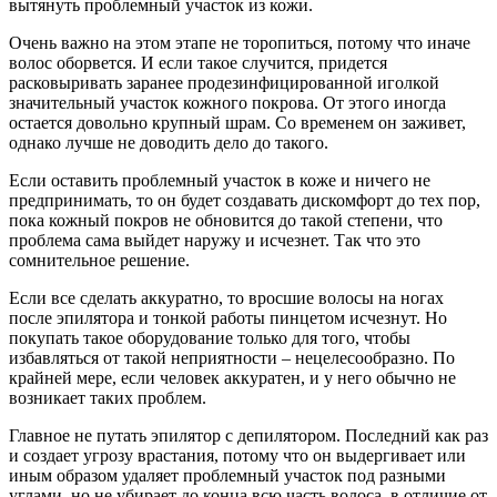
вытянуть проблемный участок из кожи.
Очень важно на этом этапе не торопиться, потому что иначе
волос оборвется. И если такое случится, придется
расковыривать заранее продезинфицированной иголкой
значительный участок кожного покрова. От этого иногда
остается довольно крупный шрам. Со временем он заживет,
однако лучше не доводить дело до такого.
Если оставить проблемный участок в коже и ничего не
предпринимать, то он будет создавать дискомфорт до тех пор,
пока кожный покров не обновится до такой степени, что
проблема сама выйдет наружу и исчезнет. Так что это
сомнительное решение.
Если все сделать аккуратно, то вросшие волосы на ногах
после эпилятора и тонкой работы пинцетом исчезнут. Но
покупать такое оборудование только для того, чтобы
избавляться от такой неприятности – нецелесообразно. По
крайней мере, если человек аккуратен, и у него обычно не
возникает таких проблем.
Главное не путать эпилятор с депилятором. Последний как раз
и создает угрозу врастания, потому что он выдергивает или
иным образом удаляет проблемный участок под разными
углами, но не убирает до конца всю часть волоса, в отличие от