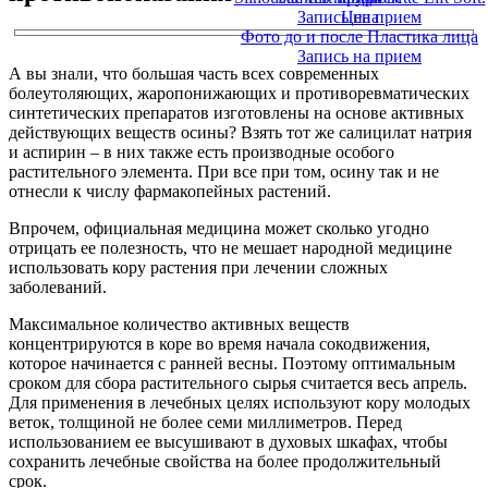
Запись на прием
Цена
Фото до и после Пластика лица
Запись на прием
А вы знали, что большая часть всех современных
болеутоляющих, жаропонижающих и противоревматических
синтетических препаратов изготовлены на основе активных
действующих веществ осины? Взять тот же салицилат натрия
и аспирин – в них также есть производные особого
растительного элемента. При все при том, осину так и не
отнесли к числу фармакопейных растений.
Впрочем, официальная медицина может сколько угодно
отрицать ее полезность, что не мешает народной медицине
использовать кору растения при лечении сложных
заболеваний.
Максимальное количество активных веществ
концентрируются в коре во время начала сокодвижения,
которое начинается с ранней весны. Поэтому оптимальным
сроком для сбора растительного сырья считается весь апрель.
Для применения в лечебных целях используют кору молодых
веток, толщиной не более семи миллиметров. Перед
использованием ее высушивают в духовых шкафах, чтобы
сохранить лечебные свойства на более продолжительный
срок.