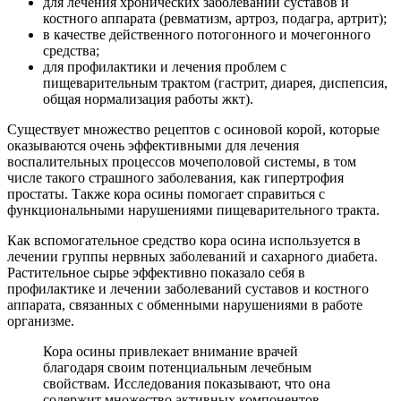
для лечения хронических заболеваний суставов и
костного аппарата (ревматизм, артроз, подагра, артрит);
в качестве действенного потогонного и мочегонного
средства;
для профилактики и лечения проблем с
пищеварительным трактом (гастрит, диарея, диспепсия,
общая нормализация работы жкт).
Существует множество рецептов с осиновой корой, которые
оказываются очень эффективными для лечения
воспалительных процессов мочеполовой системы, в том
числе такого страшного заболевания, как гипертрофия
простаты. Также кора осины помогает справиться с
функциональными нарушениями пищеварительного тракта.
Как вспомогательное средство кора осина используется в
лечении группы нервных заболеваний и сахарного диабета.
Растительное сырье эффективно показало себя в
профилактике и лечении заболеваний суставов и костного
аппарата, связанных с обменными нарушениями в работе
организме.
Кора осины привлекает внимание врачей
благодаря своим потенциальным лечебным
свойствам. Исследования показывают, что она
содержит множество активных компонентов,