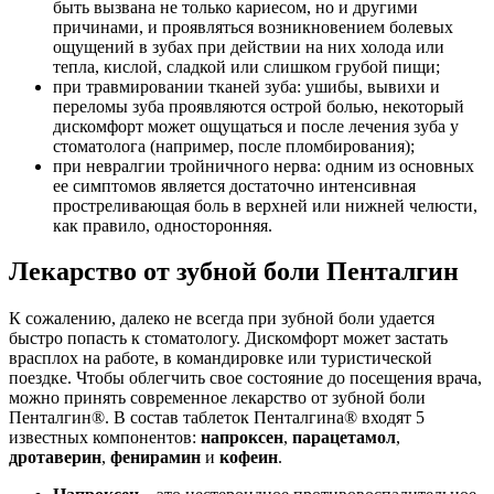
быть вызвана не только кариесом, но и другими
причинами, и проявляться возникновением болевых
ощущений в зубах при действии на них холода или
тепла, кислой, сладкой или слишком грубой пищи;
при травмировании тканей зуба: ушибы, вывихи и
переломы зуба проявляются острой болью, некоторый
дискомфорт может ощущаться и после лечения зуба у
стоматолога (например, после пломбирования);
при невралгии тройничного нерва: одним из основных
ее симптомов является достаточно интенсивная
простреливающая боль в верхней или нижней челюсти,
как правило, односторонняя.
Лекарство от зубной боли Пенталгин
К сожалению, далеко не всегда при зубной боли удается
быстро попасть к стоматологу. Дискомфорт может застать
врасплох на работе, в командировке или туристической
поездке. Чтобы облегчить свое состояние до посещения врача,
можно принять современное лекарство от зубной боли
Пенталгин®. В состав таблеток Пенталгина® входят 5
известных компонентов:
напроксен
,
парацетамол
,
дротаверин
,
фенирамин
и
кофеин
.