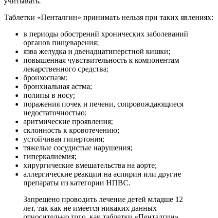
учитывать.
Таблетки «Пенталгин» принимать нельзя при таких явлениях:
в периоды обострений хронических заболеваний
органов пищеварения;
язва желудка и двенадцатиперстной кишки;
повышенная чувствительность к компонентам
лекарственного средства;
бронхоспазм;
бронхиальная астма;
полипы в носу;
поражения почек и печени, сопровождающиеся
недостаточностью;
аритмические проявления;
склонность к кровотечению;
устойчивая гипертония;
тяжелые сосудистые нарушения;
гиперкалиемия;
хирургические вмешательства на аорте;
аллергические реакции на аспирин или другие
препараты из категории НПВС.
Запрещено проводить лечение детей младше 12
лет, так как не имеется никаких данных
относительно того, как таблетки «Пенталгин»