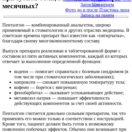
месячных?
Запись на прием
Цена
Фото до и после Пластика лица
Запись на прием
Пенталгин — комбинированный анальгетик, широко
применяемый в стоматологии и других отраслях медицины. В
советские времена препарат был известен как «пятирчатка»,
благодаря своему многокомпонентному составу.
Выпуск препарата реализован в таблетированной форме с
составом из пяти активных компонентов, каждый из которых
отвечает за выполнение определенной функции:
кодеин — помогает справиться с болевым синдромом (в
том числе при стоматологических заболеваниях);
напроксен — снижает повышенную температуру тела;
кофеин — борется с мигренью;
фенобарбитал — оказывает успокаивающее действие;
метамизол натрия — повышает эффективность
действующих компонентов за счет своей активности.
Пенталгин считается довольно сильным препаратом, так что
применять его можно только в соответствии с инструкцией.
Кроме того, пациент должен быть готов к возможному
появлению побочных эффектов. Обычно они возникают при