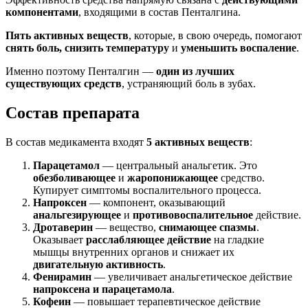
компонентами
, входящими в состав Пенталгина.
Пять активных веществ
, которые, в свою очередь, помогают
снять боль, снизить температуру
и
уменьшить воспаление
.
Именно поэтому Пенталгин —
один из лучших
существующих средств
, устраняющий боль в зубах.
Состав препарата
В состав медикамента входят
5 активных веществ
:
Парацетамол
— центральный анальгетик. Это
обезболивающее
и
жаропонижающее
средство.
Купирует симптомы воспалительного процесса.
Напроксен
— компонент, оказывающий
анальгезирующее
и
противовоспалительное
действие.
Дротаверин
— вещество,
снимающее спазмы
.
Оказывает
расслабляющее действие
на гладкие
мышцы внутренних органов и снижает их
двигательную активность
.
Фенирамин
— увеличивает анальгетическое действие
напроксена и парацетамола
.
Кофеин
— повышает терапевтическое действие