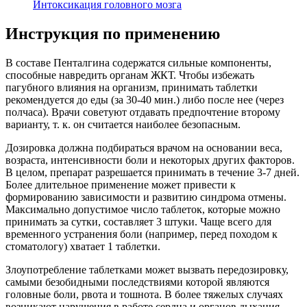
Интоксикация головного мозга
Инструкция по применению
В составе Пенталгина содержатся сильные компоненты,
способные навредить органам ЖКТ. Чтобы избежать
пагубного влияния на организм, принимать таблетки
рекомендуется до еды (за 30-40 мин.) либо после нее (через
полчаса). Врачи советуют отдавать предпочтение второму
варианту, т. к. он считается наиболее безопасным.
Дозировка должна подбираться врачом на основании веса,
возраста, интенсивности боли и некоторых других факторов.
В целом, препарат разрешается принимать в течение 3-7 дней.
Более длительное применение может привести к
формированию зависимости и развитию синдрома отмены.
Максимально допустимое число таблеток, которые можно
принимать за сутки, составляет 3 штуки. Чаще всего для
временного устранения боли (например, перед походом к
стоматологу) хватает 1 таблетки.
Злоупотребление таблетками может вызвать передозировку,
самыми безобидными последствиями которой являются
головные боли, рвота и тошнота. В более тяжелых случаях
возникают нарушения в работе сердца и органов дыхания,