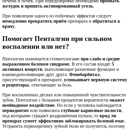
печени и почек. При передозировке необходимо
промыть
желудок и принять активированный уголь
.
При появлении одного из побочных эффектов следует
немедленно прекратить приём
препарата и
обратиться к
врачу
.
Помогает Пенталгин при сильном
воспалении или нет?
Пенталгин назначается стоматологами
при слабо и средне
выраженном болевом синдроме
. В его состав входят
5
активных веществ
, выполняющие различные функции и
взаимодополняющие друг друга.
Фенобарбитал
,
присутствующий в препарате,
успокаивает нервную систему
и рецепторы
, отвечающие за боль.
При воспаленных дёснах или повышенной чувствительности
зубов, Пенталгин с большим процентом вероятности
окажет
необходимое воздействие
. Но если у человека наблюдается
периодонтит
или появились
глубокие кариозные полости
,
под которыми страдает раздражённая пульпа, то
вряд ли
препарат сумеет эффективно заблокировать болевой очаг
.
Устранить первопричину зубной боли не получится, поэтому