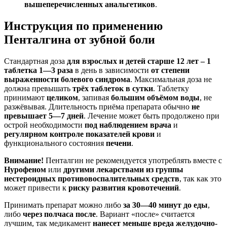
вышеперечисленных анальгетиков
.
Инструкция по применению
Пенталгина от зубной боли
Стандартная доза
для взрослых и детей старше 12 лет – 1
таблетка 1—3 раза
в день в зависимости
от степени
выраженности болевого синдрома
. Максимальная доза не
должна превышать
трёх таблеток в сутки
. Таблетку
принимают
целиком
, запивая
большим объёмом воды
, не
разжёвывая. Длительность приёма препарата обычно
не
превышает 5—7 дней
. Лечение может быть продолжено при
острой необходимости
под наблюдением врача
и
регулярном контроле показателей крови
и
функционального состояния
печени
.
Внимание!
Пенталгин не рекомендуется употреблять вместе с
Нурофеном
или
другими лекарствами из группы
нестероидных противовоспалительных средств
, так как это
может привести к
риску развития кровотечений
.
Принимать препарат можно либо
за 30—40 минут до еды
,
либо
через полчаса после
. Вариант «после» считается
лучшим, так медикамент
нанесет меньше вреда желудочно-