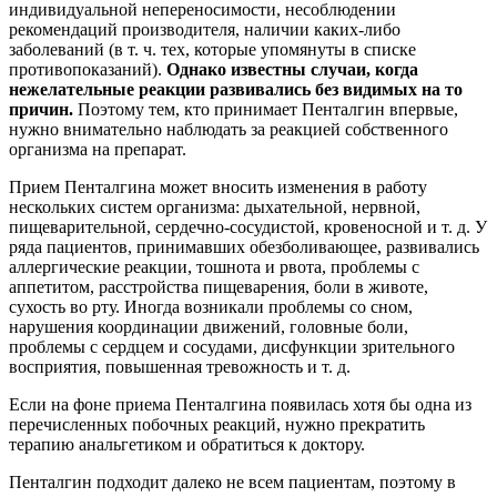
индивидуальной непереносимости, несоблюдении
рекомендаций производителя, наличии каких-либо
заболеваний (в т. ч. тех, которые упомянуты в списке
противопоказаний).
Однако известны случаи, когда
нежелательные реакции развивались без видимых на то
причин.
Поэтому тем, кто принимает Пенталгин впервые,
нужно внимательно наблюдать за реакцией собственного
организма на препарат.
Прием Пенталгина может вносить изменения в работу
нескольких систем организма: дыхательной, нервной,
пищеварительной, сердечно-сосудистой, кровеносной и т. д. У
ряда пациентов, принимавших обезболивающее, развивались
аллергические реакции, тошнота и рвота, проблемы с
аппетитом, расстройства пищеварения, боли в животе,
сухость во рту. Иногда возникали проблемы со сном,
нарушения координации движений, головные боли,
проблемы с сердцем и сосудами, дисфункции зрительного
восприятия, повышенная тревожность и т. д.
Если на фоне приема Пенталгина появилась хотя бы одна из
перечисленных побочных реакций, нужно прекратить
терапию анальгетиком и обратиться к доктору.
Пенталгин подходит далеко не всем пациентам, поэтому в