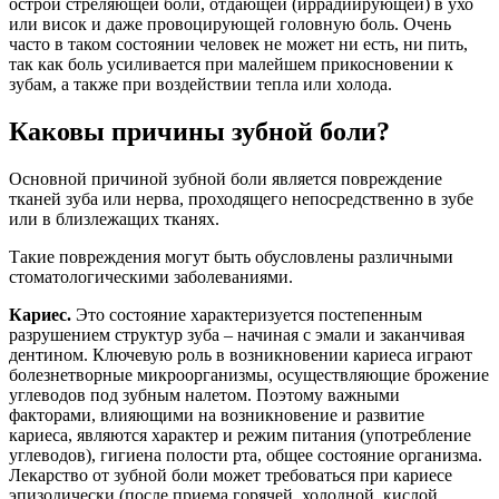
острой стреляющей боли, отдающей (иррадиирующей) в ухо
или висок и даже провоцирующей головную боль. Очень
часто в таком состоянии человек не может ни есть, ни пить,
так как боль усиливается при малейшем прикосновении к
зубам, а также при воздействии тепла или холода.
Каковы причины зубной боли?
Основной причиной зубной боли является повреждение
тканей зуба или нерва, проходящего непосредственно в зубе
или в близлежащих тканях.
Такие повреждения могут быть обусловлены различными
стоматологическими заболеваниями.
Кариес.
Это состояние характеризуется постепенным
разрушением структур зуба – начиная с эмали и заканчивая
дентином. Ключевую роль в возникновении кариеса играют
болезнетворные микроорганизмы, осуществляющие брожение
углеводов под зубным налетом. Поэтому важными
факторами, влияющими на возникновение и развитие
кариеса, являются характер и режим питания (употребление
углеводов), гигиена полости рта, общее состояние организма.
Лекарство от зубной боли может требоваться при кариесе
эпизодически (после приема горячей, холодной, кислой