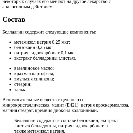
некоторых случаях его меняют на другое лекарство с
аналогичным действием.
Состав
Беллалгин содержит следующие компоненты:
метамизол натрия 0,25 мкг;
бензокаин 0,25 мкг;
натрия гидрокарбонат 0,1 мкг;
экстракт белладонны (листья).
вазелиновое масло;
крахмал картофеля;
эмульсия силикона;
стеарин;
тальк.
Вспомогательные вещества: целлюлоза
микрокристаллическая, манит (Е421), натрия кроскармеллоза,
магния стеарат, кремния диоксид коллоидный.
Беллалгин содержит в составе бензокаин, экстракт
листьев белладонны, натрия гидрокарбонат, а
также метамизол натрия.