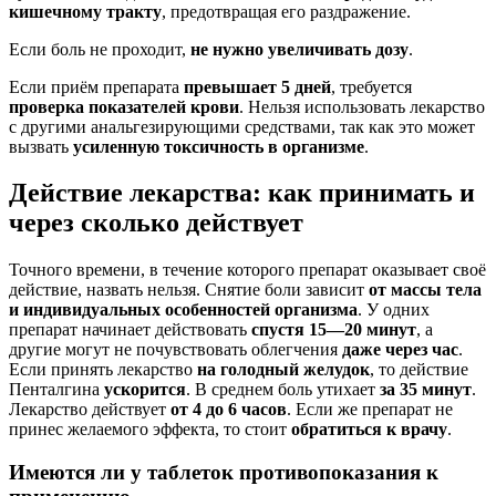
кишечному тракту
, предотвращая его раздражение.
Если боль не проходит,
не нужно увеличивать дозу
.
Если приём препарата
превышает 5 дней
, требуется
проверка показателей крови
. Нельзя использовать лекарство
с другими анальгезирующими средствами, так как это может
вызвать
усиленную токсичность в организме
.
Действие лекарства: как принимать и
через сколько действует
Точного времени, в течение которого препарат оказывает своё
действие, назвать нельзя. Снятие боли зависит
от массы тела
и индивидуальных особенностей организма
. У одних
препарат начинает действовать
спустя 15—20 минут
, а
другие могут не почувствовать облегчения
даже через час
.
Если принять лекарство
на голодный желудок
, то действие
Пенталгина
ускорится
. В среднем боль утихает
за 35 минут
.
Лекарство действует
от 4 до 6 часов
. Если же препарат не
принес желаемого эффекта, то стоит
обратиться к врачу
.
Имеются ли у таблеток противопоказания к