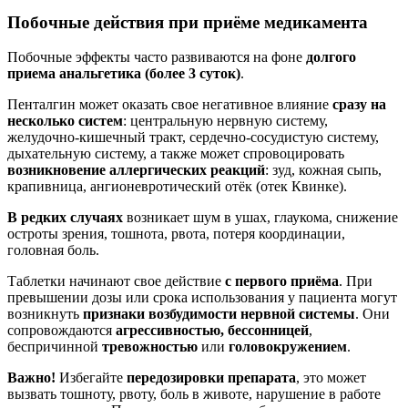
Побочные действия при приёме медикамента
Побочные эффекты часто развиваются на фоне
долгого
приема анальгетика (более 3 суток)
.
Пенталгин может оказать свое негативное влияние
сразу на
несколько систем
: центральную нервную систему,
желудочно-кишечный тракт, сердечно-сосудистую систему,
дыхательную систему, а также может спровоцировать
возникновение аллергических реакций
: зуд, кожная сыпь,
крапивница, ангионевротический отёк (отек Квинке).
В редких случаях
возникает шум в ушах, глаукома, снижение
остроты зрения, тошнота, рвота, потеря координации,
головная боль.
Таблетки начинают свое действие
с первого приёма
. При
превышении дозы или срока использования у пациента могут
возникнуть
признаки возбудимости нервной системы
. Они
сопровождаются
агрессивностью, бессонницей
,
беспричинной
тревожностью
или
головокружением
.
Важно!
Избегайте
передозировки препарата
, это может
вызвать тошноту, рвоту, боль в животе, нарушение в работе