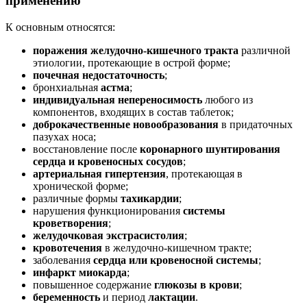
применению
К основным относятся:
поражения желудочно-кишечного тракта
различной
этиологии, протекающие в острой форме;
почечная недостаточность
;
бронхиальная
астма
;
индивидуальная непереносимость
любого из
компонентов, входящих в состав таблеток;
доброкачественные новообразования
в придаточных
пазухах носа;
восстановление после
коронарного шунтирования
сердца и кровеносных сосудов
;
артериальная гипертензия
, протекающая в
хронической форме;
различные формы
тахикардии
;
нарушения функционирования
системы
кроветворения
;
желудочковая экстрасистолия
;
кровотечения
в желудочно-кишечном тракте;
заболевания
сердца или кровеносной системы
;
инфаркт миокарда
;
повышенное содержание
глюкозы в крови
;
беременность
и период
лактации
.