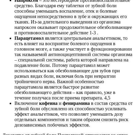
Напроксен
– это нестероидное противовоспалительное
средство. Благодаря ему таблетки от зубной боли
способны уменьшать воспаление, отек и болевые
ощущения непосредственно в зубе и окружающих его
тканях. Из-за длительного выведения из организма
напроксен оказывает продолжительное обезболивающее
и противовоспалительное действие 1-3 .
Парацетамол
является центральным анальгетиком, то
есть влияет на восприятие болевого ощущения в
головном мозге, а также участвует в функционировании
так называемой антиноцицептивной системы организма
– специальной системы, работа которой направлена на
подавление боли. Потому парацетамол может
использоваться как обезболивающее для зубов при
разных видах боли, включая боль при невралгии
тройничного нерва. Важной особенностью
парацетамола является быстрое развитие
обезболивающего действия – как правило, уже в
течение получаса после приема препарата. 4,5
Включение
кофеина
и
фенирамина
в состав средства от
зубной боли обусловлено их способностью усиливать
эффект анальгетиков, что позволяет уменьшить дозу
отдельных компонентов и таким образом снизить риск
дозозависимых побочных эффектов.